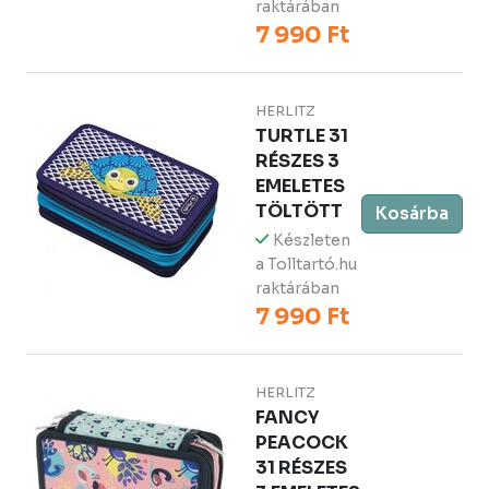
raktárában
7 990 Ft
HERLITZ
TURTLE 31
RÉSZES 3
EMELETES
TÖLTÖTT
Kosárba
Készleten
a Tolltartó.hu
raktárában
7 990 Ft
HERLITZ
FANCY
PEACOCK
31 RÉSZES