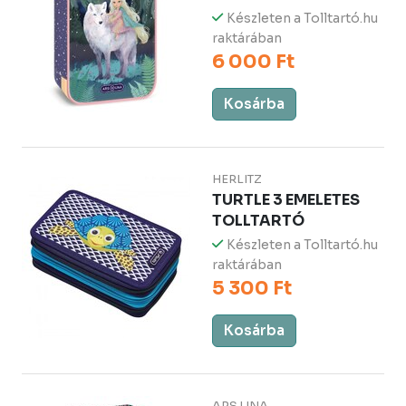
Készleten a Tolltartó.hu
raktárában
6 000 Ft
Kosárba
HERLITZ
TURTLE 3 EMELETES
TOLLTARTÓ
Készleten a Tolltartó.hu
raktárában
5 300 Ft
Kosárba
ARS UNA