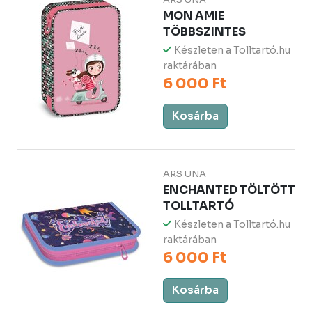
MON AMIE
TÖBBSZINTES
Készleten a Tolltartó.hu
raktárában
6 000 Ft
Kosárba
ARS UNA
ENCHANTED TÖLTÖTT
TOLLTARTÓ
Készleten a Tolltartó.hu
raktárában
6 000 Ft
Kosárba