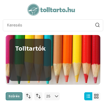
Tolltartók
Szűrés