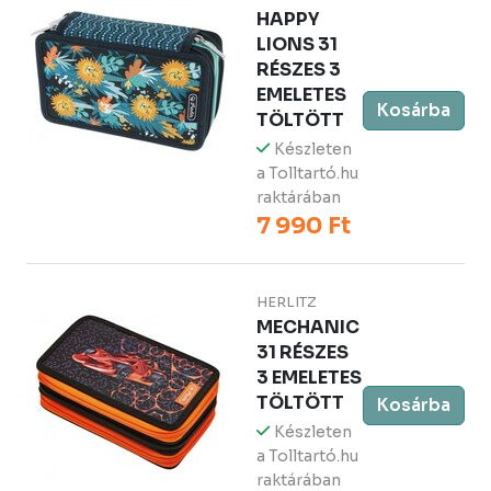
HAPPY
LIONS 31
RÉSZES 3
EMELETES
Kosárba
TÖLTÖTT
Készleten
a Tolltartó.hu
raktárában
7 990 Ft
HERLITZ
MECHANIC
31 RÉSZES
3 EMELETES
TÖLTÖTT
Kosárba
Készleten
a Tolltartó.hu
raktárában