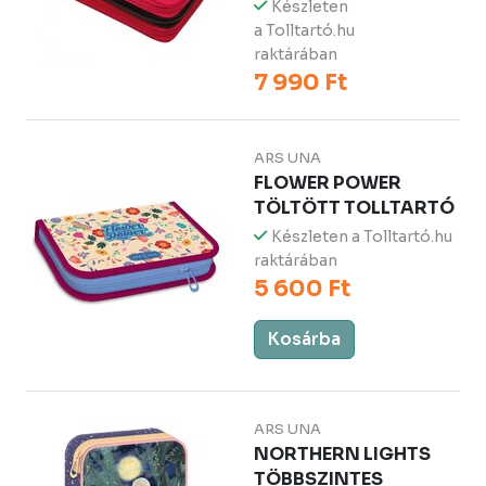
Készleten
a Tolltartó.hu
raktárában
7 990 Ft
ARS UNA
FLOWER POWER
TÖLTÖTT TOLLTARTÓ
Készleten a Tolltartó.hu
raktárában
5 600 Ft
Kosárba
ARS UNA
NORTHERN LIGHTS
TÖBBSZINTES