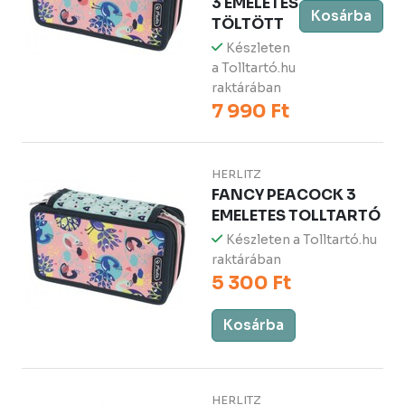
3 EMELETES
Kosárba
TÖLTÖTT
Készleten
a Tolltartó.hu
raktárában
7 990 Ft
HERLITZ
FANCY PEACOCK 3
EMELETES TOLLTARTÓ
Készleten a Tolltartó.hu
raktárában
5 300 Ft
Kosárba
HERLITZ