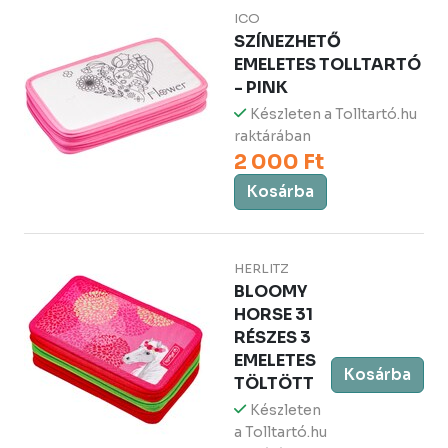
ICO
SZÍNEZHETŐ
EMELETES TOLLTARTÓ
- PINK
Készleten a Tolltartó.hu
raktárában
2 000 Ft
Kosárba
HERLITZ
BLOOMY
HORSE 31
RÉSZES 3
EMELETES
Kosárba
TÖLTÖTT
Készleten
a Tolltartó.hu