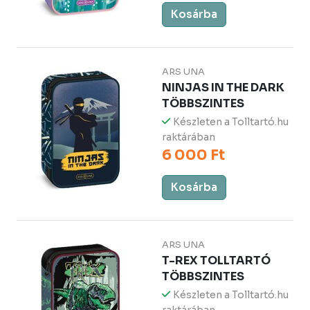
Kosárba
ARS UNA
NINJAS IN THE DARK
TÖBBSZINTES
Készleten a Tolltartó.hu
raktárában
6 000 Ft
Kosárba
ARS UNA
T-REX TOLLTARTÓ
TÖBBSZINTES
Készleten a Tolltartó.hu