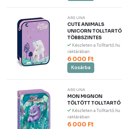
ARS UNA
CUTE ANIMALS
UNICORN TOLLTARTÓ
TÖBBSZINTES
Készleten a Tolltartó.hu
raktárában
6 000 Ft
Kosárba
ARS UNA
MON MIGNON
TÖLTÖTT TOLLTARTÓ
Készleten a Tolltartó.hu
raktárában
6 000 Ft