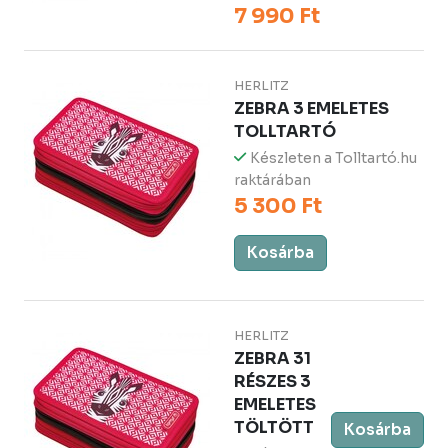
7 990 Ft
HERLITZ
ZEBRA 3 EMELETES
TOLLTARTÓ
Készleten a Tolltartó.hu
raktárában
5 300 Ft
Kosárba
HERLITZ
ZEBRA 31
RÉSZES 3
EMELETES
TÖLTÖTT
Kosárba