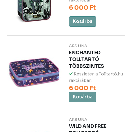
raktárában
6 000 Ft
Kosárba
ARS UNA
ENCHANTED
TOLLTARTÓ
TÖBBSZINTES
Készleten a Tolltartó.hu
raktárában
6 000 Ft
Kosárba
ARS UNA
WILD AND FREE