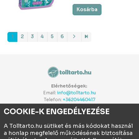
Kosárba
1
2
3
4
5
6
Elérhetőségek:
Email:
info@tolltarto.hu
Telefon:
+36204460417
COOKIE-K ENGEDÉLYEZÉSE
A Tolltarto.hu sütiket és más kódokat használ
a honlap megfelelő működésének biztosítása
Céginfo