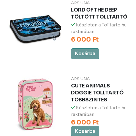
ARS UNA
LORD OF THE DEEP
TÖLTÖTT TOLLTARTÓ
Készleten a Tolltartó.hu
raktárában
6 000 Ft
Kosárba
ARS UNA
CUTE ANIMALS
DOGGIE TOLLTARTÓ
TÖBBSZINTES
Készleten a Tolltartó.hu
raktárában
6 000 Ft
Kosárba