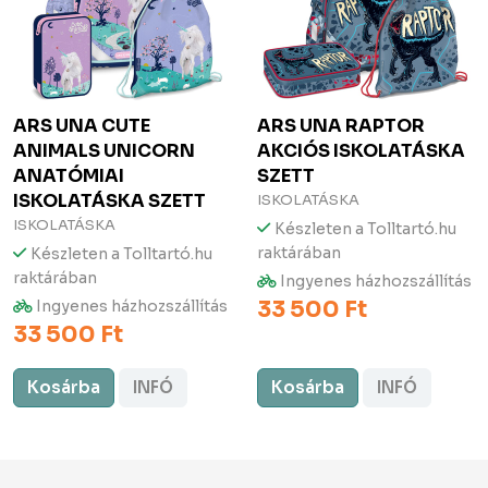
ARS UNA
CUTE
ARS UNA
RAPTOR
ANIMALS UNICORN
AKCIÓS ISKOLATÁSKA
ANATÓMIAI
SZETT
ISKOLATÁSKA SZETT
ISKOLATÁSKA
ISKOLATÁSKA
Készleten a Tolltartó.hu
raktárában
Készleten a Tolltartó.hu
raktárában
Ingyenes házhozszállítás
33 500 Ft
Ingyenes házhozszállítás
33 500 Ft
Kosárba
INFÓ
Kosárba
INFÓ