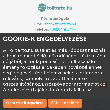
Elérhetőségek:
Email:
info@tolltarto.hu
Telefon:
+36204460417
COOKIE-K ENGEDÉLYEZÉSE
A Tolltarto.hu sütiket és más kódokat használ
a honlap megfelelő működésének biztosítása
Céginfo
céljából, a honlapon nyújtott felhasználói
ÁSZF
élmény fokozása érdekében, továbbá ennek
Adatkezelés
segítségével készít elemzéseket a számodra
releváns, személyre szabott ajánlatok
összeállításához. Erről bővebb információt az
Tolltartó.hu © 2026
Adatkezelési tájékoztatóban
találhatsz.
Összes elfogadása
Sütik kezelése
Főoldal
Kategóriák
Fiókom
Menü
Kosár