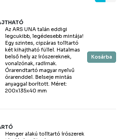
HAJTHATÓ
Az ARS UNA talán eddigi
legcukibb, legédesebb mintája!
Egy szintes, cipzáras tolltartó
két kihajtható füllel. Hatalmas
belső hely az írószereknek,
Kosárba
vonalzónak, radírnak.
Órarendtartó magyar nyelvű
órarenddel. Belseje mintás
anyaggal borított. Méret:
200x135x40 mm
ARTÓ
Henger alakú tolltartó írószerek