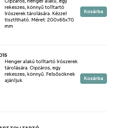
Cipzáros, henger alakú, egy
rekeszes, könnyű tolltartó
Kosárba
írószerek tárolására. Kézzel
tisztítható. Méret: 200x65x70
mm
015
Henger alakú tolltartó írószerek
tárolására. Cipzáros, egy
rekeszes, könnyű. Felsősöknek
Kosárba
ajánljuk.