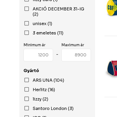
AKCIÓ DECEMBER 31-IG
(2)
unisex (1)
3 emeletes (11)
Minimum ár
Maximum ár
-
Gyártó
ARS UNA (104)
Herlitz (16)
lizzy (2)
Santoro London (3)