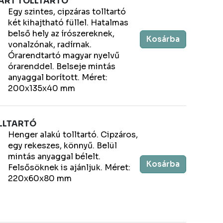
EART TOLLTARTÓ
Egy szintes, cipzáras tolltartó
két kihajtható füllel. Hatalmas
belső hely az írószereknek,
Kosárba
vonalzónak, radírnak.
Órarendtartó magyar nyelvű
órarenddel. Belseje mintás
anyaggal borított. Méret:
200x135x40 mm
OLLTARTÓ
Henger alakú tolltartó. Cipzáros,
egy rekeszes, könnyű. Belül
mintás anyaggal bélelt.
Kosárba
Felsősöknek is ajánljuk. Méret:
220x60x80 mm