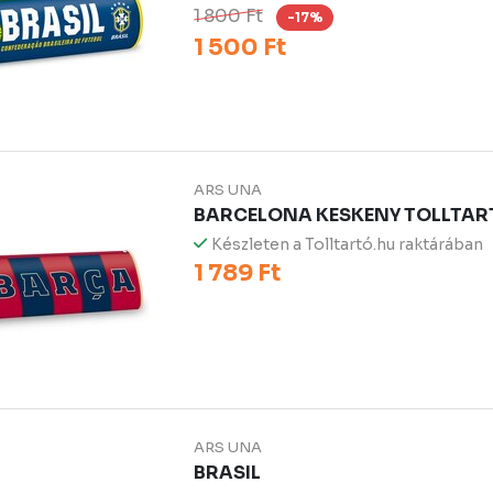
1 800 Ft
-17%
1 500 Ft
ARS UNA
BARCELONA KESKENY TOLLTAR
Készleten a Tolltartó.hu raktárában
1 789 Ft
ARS UNA
BRASIL