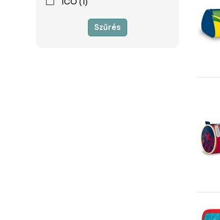
ICO (1)
Szűrés