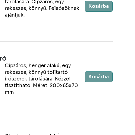
tárolására. Cipzáros, egy
Kosárba
rekeszes, könnyű. Felsősöknek
ajánljuk.
TÓ
Cipzáros, henger alakú, egy
rekeszes, könnyű tolltartó
Kosárba
írószerek tárolására. Kézzel
tisztítható. Méret: 200x65x70
mm