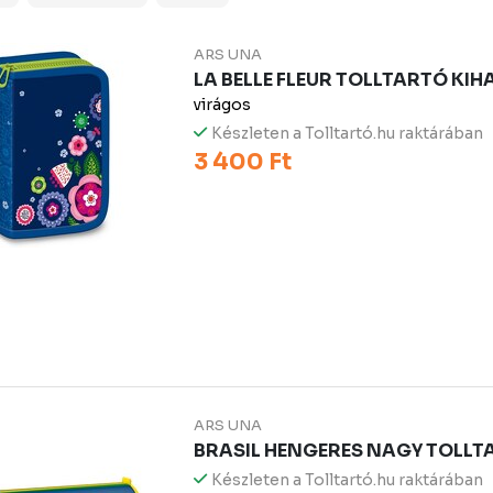
ARS UNA
LA BELLE FLEUR TOLLTARTÓ KI
virágos
Készleten a Tolltartó.hu raktárában
3 400 Ft
ARS UNA
BRASIL HENGERES NAGY TOLLT
Készleten a Tolltartó.hu raktárában