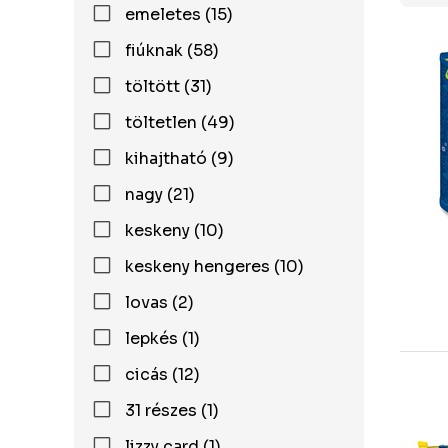
emeletes (15)
fiúknak (58)
töltött (31)
töltetlen (49)
kihajtható (9)
nagy (21)
keskeny (10)
keskeny hengeres (10)
lovas (2)
lepkés (1)
cicás (12)
31 részes (1)
lizzy card (1)