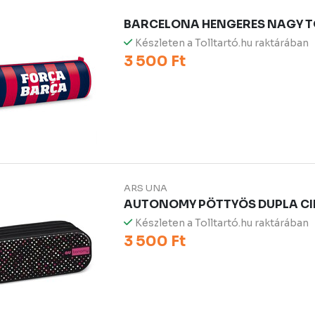
BARCELONA HENGERES NAGY 
Készleten a Tolltartó.hu raktárában
3 500 Ft
ARS UNA
AUTONOMY PÖTTYÖS DUPLA CI
Készleten a Tolltartó.hu raktárában
3 500 Ft