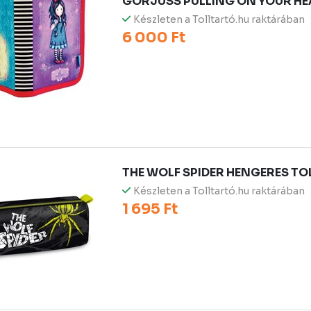
GORJUSS PULLING ON YOUR H
Készleten a Tolltartó.hu raktárában
6 000 Ft
THE WOLF SPIDER HENGERES T
Készleten a Tolltartó.hu raktárában
1 695 Ft