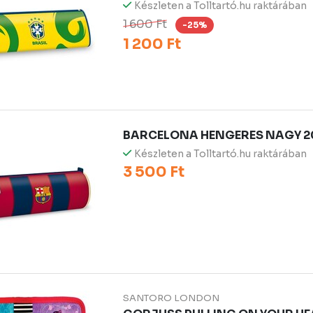
Készleten a Tolltartó.hu raktárában
1 600 Ft
-25%
1 200 Ft
BARCELONA HENGERES NAGY 2
Készleten a Tolltartó.hu raktárában
3 500 Ft
SANTORO LONDON