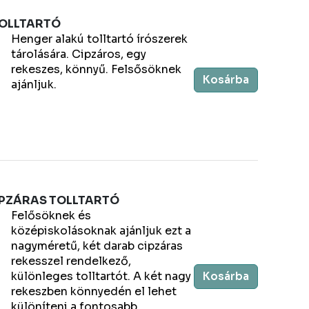
TOLLTARTÓ
Henger alakú tolltartó írószerek
tárolására. Cipzáros, egy
rekeszes, könnyű. Felsősöknek
Kosárba
ajánljuk.
PZÁRAS TOLLTARTÓ
Felősöknek és
középiskolásoknak ajánljuk ezt a
nagyméretű, két darab cipzáras
rekesszel rendelkező,
különleges tolltartót. A két nagy
Kosárba
rekeszben könnyedén el lehet
különíteni a fontosabb