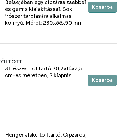
Belsejében egy cipzáras zsebbel
Kosárba
és gumis kialakítással. Sok
írószer tárolására alkalmas,
könnyű. Méret: 230x55x90 mm
 TÖLTÖTT
31 részes tolltartó 20,3x14x3,5
cm-es méretben, 2 klapnis.
Kosárba
Henger alakú tolltartó. Cipzáros,