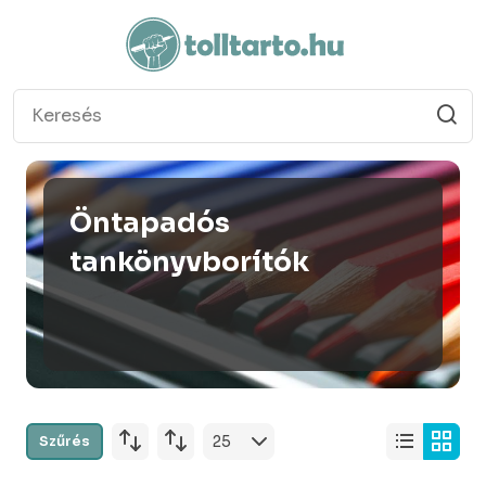
Öntapadós
tankönyvborítók
Szűrés