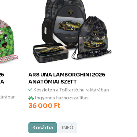
25
ARS UNA
LAMBORGHINI 2026
ARS 
KA
ANATÓMIAI SZETT
ANAT
Készleten a Tolltartó.hu raktárában
Kész
ktárában
Ingyenes házhozszállítás
Ingy
36 000 Ft
33 5
Kosárba
INFÓ
Kos