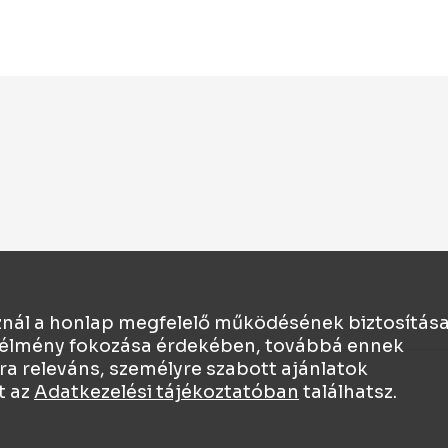
sznál a honlap megfelelő működésének biztosítás
ói élmény fokozása érdekében, továbbá ennek
ra releváns, személyre szabott ajánlatok
t az
Adatkezelési tájékoztatóban
találhatsz.