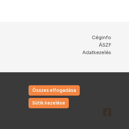
Céginfo
ÁSZF
Adatkezelés
Összes elfogadása
a
Sütik kezelése