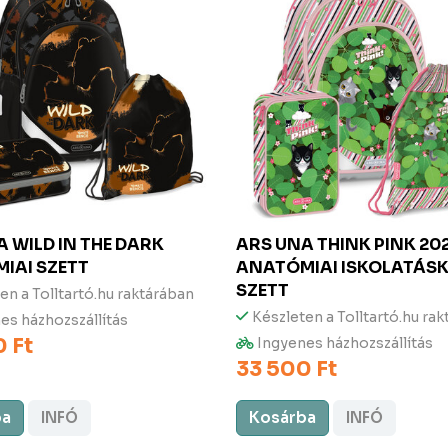
NA
WILD IN THE DARK
ARS UNA
THINK PINK 20
IAI SZETT
ANATÓMIAI ISKOLATÁS
SZETT
en a Tolltartó.hu raktárában
Készleten a Tolltartó.hu ra
es házhozszállítás
 Ft
Ingyenes házhozszállítás
33 500 Ft
ba
INFÓ
Kosárba
INFÓ