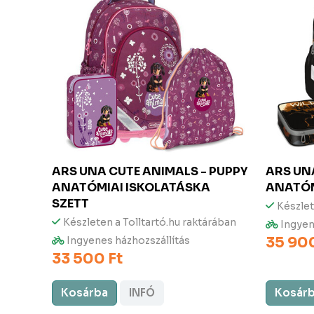
ARS UNA
CUTE ANIMALS - PUPPY
ARS U
ANATÓMIAI ISKOLATÁSKA
ANATÓM
SZETT
Készlet
rában
Készleten a Tolltartó.hu raktárában
Ingyen
35 900
Ingyenes házhozszállítás
33 500 Ft
Kosárba
INFÓ
Kosár