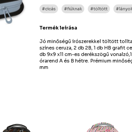
#cicás
#fiúknak
#töltött
#lányo
Termék leírása
Jó minőségű írószerekkel töltött tolltar
színes ceruza, 2 db 2B, 1 db HB grafit ce
db 9x9 x11 cm-es derékszögű vonalzó,1 
órarend A és B hétre. Prémium minőségű
mm