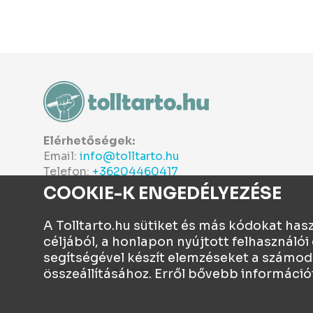
Elérhetőségek:
Email:
info@tolltarto.hu
Telefon:
+36204460417
COOKIE-K ENGEDÉLYEZÉSE
A Tolltarto.hu sütiket és más kódokat ha
céljából, a honlapon nyújtott felhasznál
segítségével készít elemzéseket a számod
Tolltartó.hu © 2026
összeállításához. Erről bővebb információ