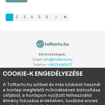
1
2
3
4
5
6
Elérhetőségek:
Email:
info@tolltarto.hu
Telefon:
+36204460417
COOKIE-K ENGEDÉLYEZÉSE
A Tolltarto.hu sütiket és más kódokat használ
a honlap megfelelő működésének biztosítása
Céginfo
céljából, a honlapon nyújtott felhasználói
ÁSZF
élmény fokozása érdekében, továbbá ennek
Adatkezelés