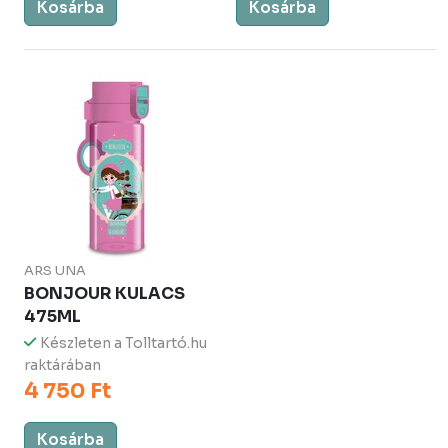
Kosárba
Kosárba
ARS UNA
BONJOUR KULACS
475ML
Készleten a Tolltartó.hu
raktárában
4 750 Ft
Kosárba