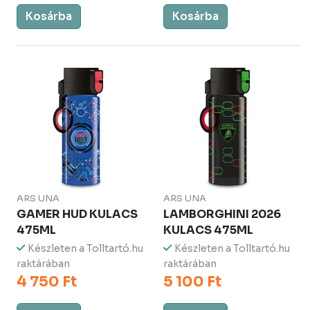
Kosárba
Kosárba
ARS UNA
ARS UNA
GAMER HUD KULACS
LAMBORGHINI 2026
475ML
KULACS 475ML
Készleten a Tolltartó.hu
Készleten a Tolltartó.hu
raktárában
raktárában
4 750 Ft
5 100 Ft