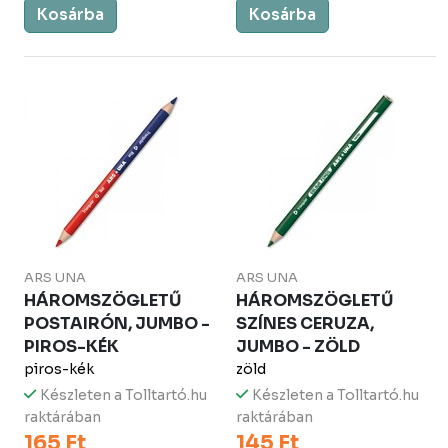
Kosárba
Kosárba
ARS UNA
ARS UNA
HÁROMSZÖGLETŰ
HÁROMSZÖGLETŰ
POSTAIRÓN, JUMBO -
SZÍNES CERUZA,
PIROS-KÉK
JUMBO - ZÖLD
piros-kék
zöld
Készleten a Tolltartó.hu
Készleten a Tolltartó.hu
raktárában
raktárában
165 Ft
145 Ft