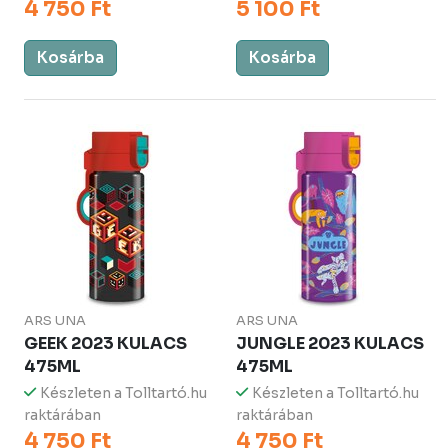
4 750 Ft
5 100 Ft
Kosárba
Kosárba
ARS UNA
ARS UNA
GEEK 2023 KULACS
JUNGLE 2023 KULACS
475ML
475ML
Készleten a Tolltartó.hu
Készleten a Tolltartó.hu
raktárában
raktárában
4 750 Ft
4 750 Ft