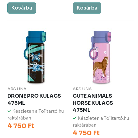
Kosárba
Kosárba
ARS UNA
ARS UNA
DRONE PRO KULACS
CUTE ANIMALS
475ML
HORSE KULACS
475ML
Készleten a Tolltartó.hu
raktárában
Készleten a Tolltartó.hu
4 750 Ft
raktárában
4 750 Ft