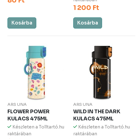
80 Ft
1 200 Ft
Kosárba
Kosárba
ARS UNA
ARS UNA
FLOWER POWER
WILD IN THE DARK
KULACS 475ML
KULACS 475ML
Készleten a Tolltartó.hu
Készleten a Tolltartó.hu
raktárában
raktárában