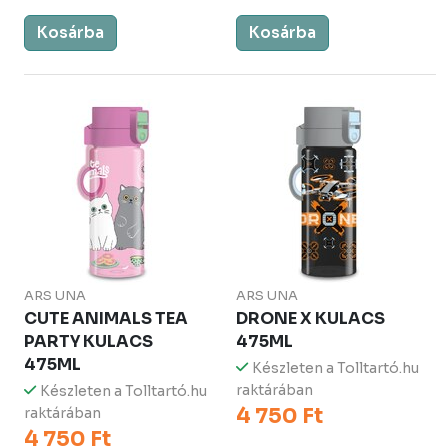
Kosárba
Kosárba
ARS UNA
ARS UNA
CUTE ANIMALS TEA
DRONE X KULACS
PARTY KULACS
475ML
475ML
Készleten a Tolltartó.hu
raktárában
Készleten a Tolltartó.hu
4 750 Ft
raktárában
4 750 Ft