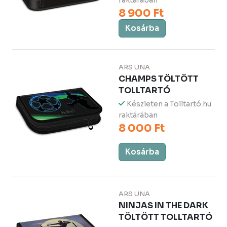
raktárában
8 900 Ft
Kosárba
ARS UNA
CHAMPS TÖLTÖTT
TOLLTARTÓ
Készleten a Tolltartó.hu
raktárában
8 000 Ft
Kosárba
ARS UNA
NINJAS IN THE DARK
TÖLTÖTT TOLLTARTÓ