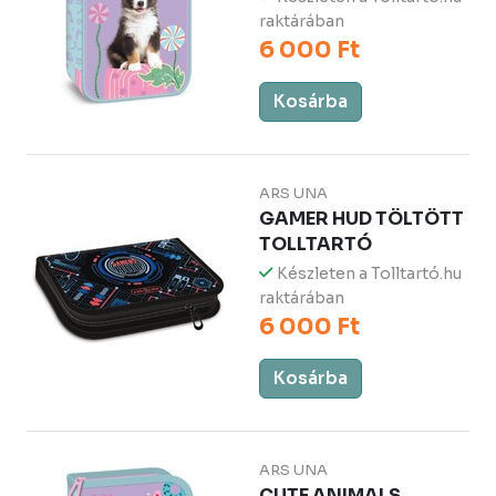
raktárában
6 000 Ft
Kosárba
ARS UNA
GAMER HUD TÖLTÖTT
TOLLTARTÓ
Készleten a Tolltartó.hu
raktárában
6 000 Ft
Kosárba
ARS UNA
CUTE ANIMALS