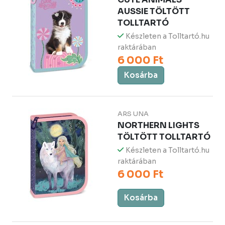
AUSSIE TÖLTÖTT
TOLLTARTÓ
Készleten a Tolltartó.hu
raktárában
6 000 Ft
Kosárba
ARS UNA
NORTHERN LIGHTS
TÖLTÖTT TOLLTARTÓ
Készleten a Tolltartó.hu
raktárában
6 000 Ft
Kosárba