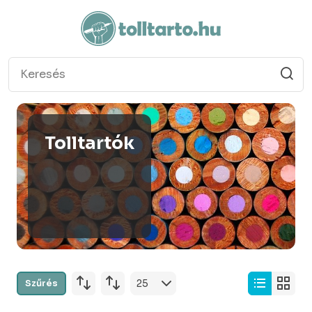
Tolltartók
Szűrés