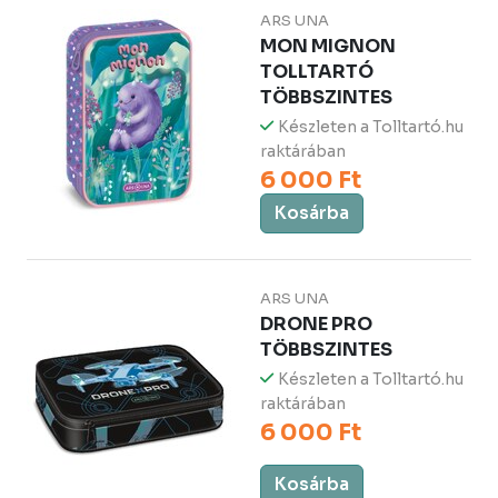
ARS UNA
MON MIGNON
TOLLTARTÓ
TÖBBSZINTES
Készleten a Tolltartó.hu
raktárában
6 000 Ft
Kosárba
ARS UNA
DRONE PRO
TÖBBSZINTES
Készleten a Tolltartó.hu
raktárában
6 000 Ft
Kosárba