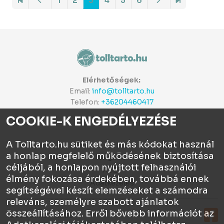
1
2
3
4
5
6
Elérhetőségek:
Email:
info@tolltarto.hu
Telefon:
+36204460417
COOKIE-K ENGEDÉLYEZÉSE
A Tolltarto.hu sütiket és más kódokat használ
a honlap megfelelő működésének biztosítása
Céginfo
céljából, a honlapon nyújtott felhasználói
ÁSZF
élmény fokozása érdekében, továbbá ennek
Adatkezelés
segítségével készít elemzéseket a számodra
releváns, személyre szabott ajánlatok
összeállításához. Erről bővebb információt az
Tolltartó.hu © 2026