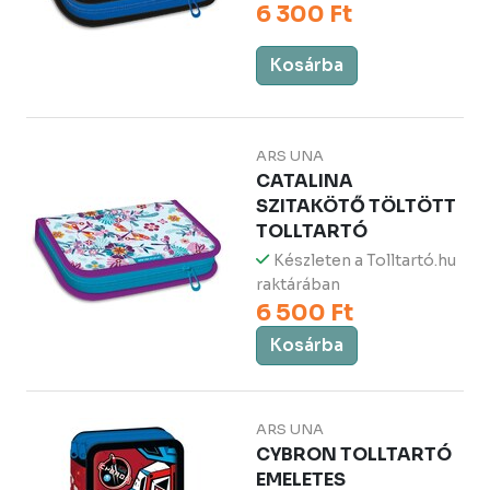
6 300 Ft
Kosárba
ARS UNA
CATALINA
SZITAKÖTŐ TÖLTÖTT
TOLLTARTÓ
Készleten a Tolltartó.hu
raktárában
6 500 Ft
Kosárba
ARS UNA
CYBRON TOLLTARTÓ
EMELETES