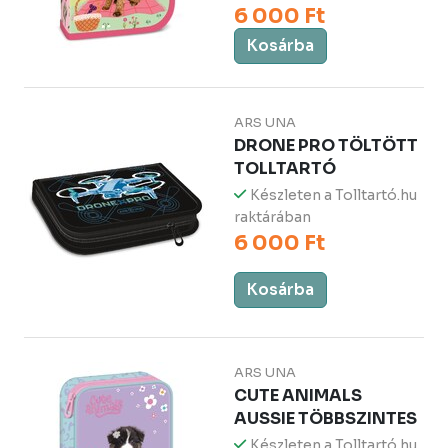
6 000 Ft
Kosárba
ARS UNA
DRONE PRO TÖLTÖTT
TOLLTARTÓ
Készleten a Tolltartó.hu
raktárában
6 000 Ft
Kosárba
ARS UNA
CUTE ANIMALS
AUSSIE TÖBBSZINTES
Készleten a Tolltartó.hu