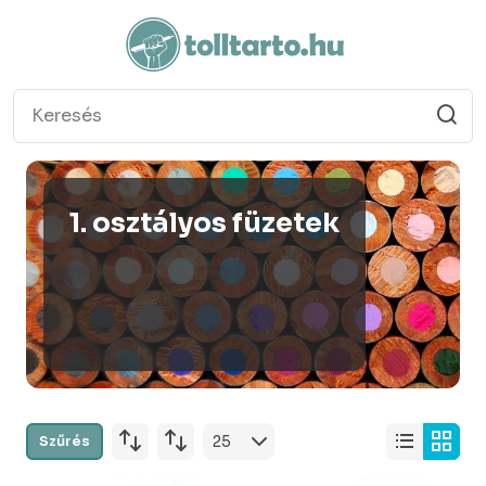
1. osztályos füzetek
Szűrés