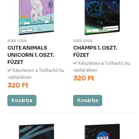
ARS UNA
ARS UNA
CUTE ANIMALS
CHAMPS 1. OSZT.
UNICORN 1. OSZT.
FÜZET
FÜZET
Készleten a Tolltartó.hu
raktárában
Készleten a Tolltartó.hu
320 Ft
raktárában
320 Ft
Kosárba
Kosárba