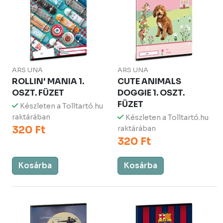
ARS UNA
ARS UNA
ROLLIN' MANIA 1.
CUTE ANIMALS
OSZT. FÜZET
DOGGIE 1. OSZT.
FÜZET
Készleten a Tolltartó.hu
raktárában
Készleten a Tolltartó.hu
320 Ft
raktárában
320 Ft
Kosárba
Kosárba