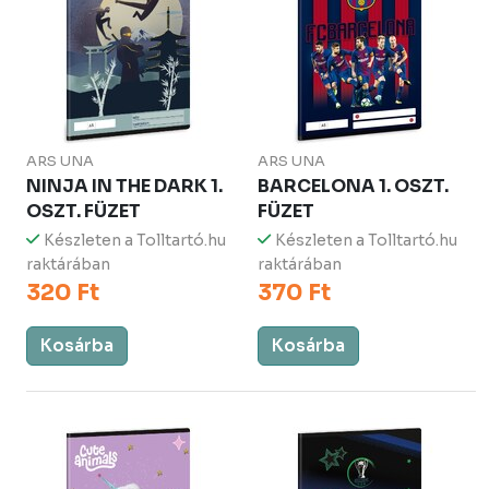
ARS UNA
ARS UNA
NINJA IN THE DARK 1.
BARCELONA 1. OSZT.
OSZT. FÜZET
FÜZET
Készleten a Tolltartó.hu
Készleten a Tolltartó.hu
raktárában
raktárában
320 Ft
370 Ft
Kosárba
Kosárba