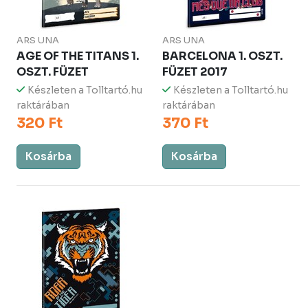
ARS UNA
ARS UNA
AGE OF THE TITANS 1.
BARCELONA 1. OSZT.
OSZT. FÜZET
FÜZET 2017
Készleten a Tolltartó.hu
Készleten a Tolltartó.hu
raktárában
raktárában
320 Ft
370 Ft
Kosárba
Kosárba