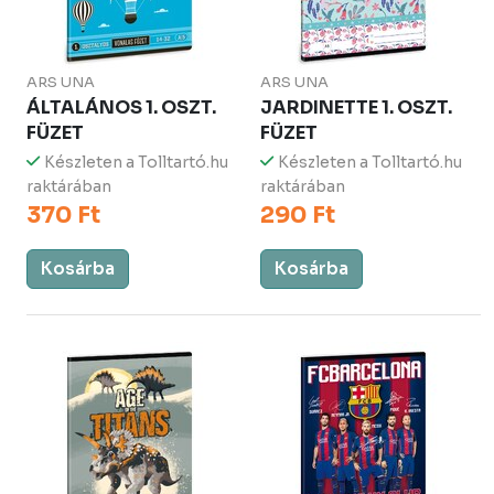
ARS UNA
ARS UNA
ÁLTALÁNOS 1. OSZT.
JARDINETTE 1. OSZT.
FÜZET
FÜZET
Készleten a Tolltartó.hu
Készleten a Tolltartó.hu
raktárában
raktárában
370 Ft
290 Ft
Kosárba
Kosárba