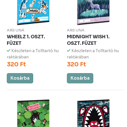
ARS UNA
ARS UNA
WHEELZ 1. OSZT.
MIDNIGHT WISH 1.
FÜZET
OSZT. FÜZET
Készleten a Tolltartó.hu
Készleten a Tolltartó.hu
raktárában
raktárában
320 Ft
320 Ft
Kosárba
Kosárba