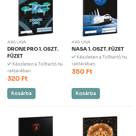
ARS UNA
ARS UNA
DRONE PRO 1. OSZT.
NASA 1. OSZT. FÜZET
FÜZET
Készleten a Tolltartó.hu
raktárában
Készleten a Tolltartó.hu
350 Ft
raktárában
320 Ft
Kosárba
Kosárba