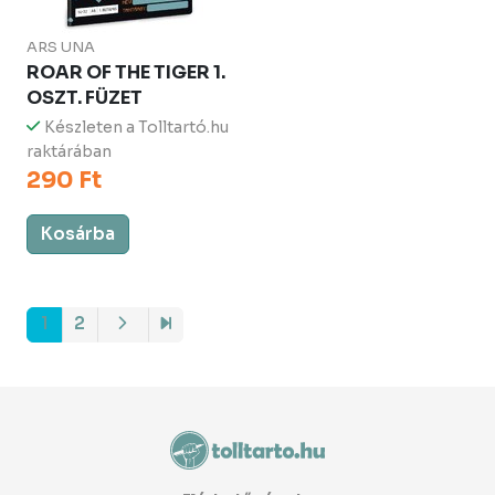
ARS UNA
ROAR OF THE TIGER 1.
OSZT. FÜZET
Készleten a Tolltartó.hu
raktárában
290 Ft
Kosárba
1
2