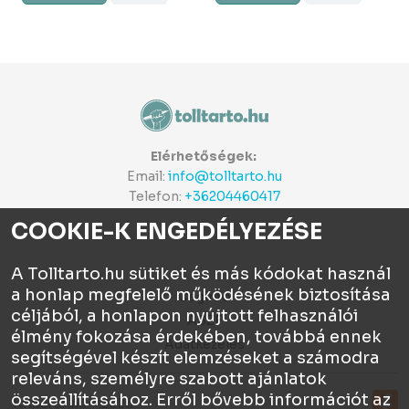
Elérhetőségek:
Email:
info@tolltarto.hu
Telefon:
+36204460417
COOKIE-K ENGEDÉLYEZÉSE
A Tolltarto.hu sütiket és más kódokat használ
a honlap megfelelő működésének biztosítása
Céginfo
céljából, a honlapon nyújtott felhasználói
ÁSZF
élmény fokozása érdekében, továbbá ennek
Adatkezelés
segítségével készít elemzéseket a számodra
releváns, személyre szabott ajánlatok
összeállításához. Erről bővebb információt az
Tolltartó.hu © 2026