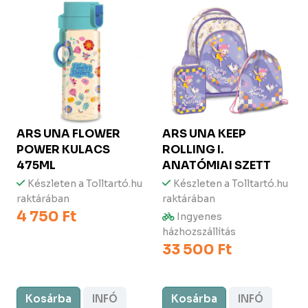
ARS UNA
FLOWER
ARS UNA
KEEP
POWER KULACS
ROLLING I.
475ML
ANATÓMIAI SZETT
Készleten a Tolltartó.hu
Készleten a Tolltartó.hu
raktárában
raktárában
4 750 Ft
Ingyenes
házhozszállítás
33 500 Ft
Kosárba
INFÓ
Kosárba
INFÓ