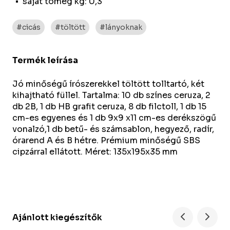
saját tömeg kg: 0,3
#cicás
#töltött
#lányoknak
Termék leírása
Jó minőségű írószerekkel töltött tolltartó, két
kihajtható füllel. Tartalma: 10 db színes ceruza, 2
db 2B, 1 db HB grafit ceruza, 8 db filctoll, 1 db 15
cm-es egyenes és 1 db 9x9 x11 cm-es derékszögű
vonalzó,1 db betű- és számsablon, hegyező, radír,
órarend A és B hétre. Prémium minőségű SBS
cipzárral ellátott. Méret: 135x195x35 mm
Ajánlott kiegészítők