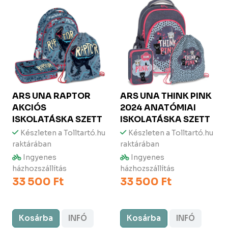
ARS UNA
RAPTOR
ARS UNA
THINK PINK
AKCIÓS
2024 ANATÓMIAI
ISKOLATÁSKA SZETT
ISKOLATÁSKA SZETT
Készleten a Tolltartó.hu
Készleten a Tolltartó.hu
raktárában
raktárában
Ingyenes
Ingyenes
házhozszállítás
házhozszállítás
33 500 Ft
33 500 Ft
Kosárba
INFÓ
Kosárba
INFÓ