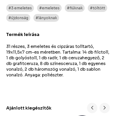
#3 emeletes
#emeletes
#fiúknak
#töltött
#újdonság
#lányoknak
Termék leírása
31 részes, 3 emeletes és cipzáras tolltartó,
19x11,5x7 cm-es méretben. Tartalma: 14 db filctoll,
1 db golyóstoll, 1 db radír, 1 db ceruzahegyező, 2
db grafitceruza, 8 db színesceruza, 1 db egyenes
vonalzó, 2 db háromszög vonalzó, 1 db sablon
vonalzó. Anyaga: poliészter.
Ajánlott kiegészítők