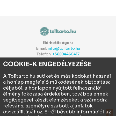
Elérhetőségek:
Email:
info@tolltarto.hu
Telefon:
+36204460417
COOKIE-K ENGEDÉLYEZÉSE
A Tolltarto.hu sütiket és más kódokat használ
a honlap megfelelő működésének biztosítása
Céginfo
céljából, a honlapon nyújtott felhasználói
ÁSZF
élmény fokozása érdekében, továbbá ennek
Adatkezelés
segítségével készít elemzéseket a számodra
releváns, személyre szabott ajánlatok
összeállításához. Erről bővebb információt az
Tolltartó.hu © 2026