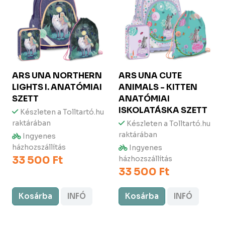
ARS UNA
NORTHERN
ARS UNA
CUTE
LIGHTS I. ANATÓMIAI
ANIMALS - KITTEN
SZETT
ANATÓMIAI
ISKOLATÁSKA SZETT
Készleten a Tolltartó.hu
raktárában
Készleten a Tolltartó.hu
raktárában
Ingyenes
házhozszállítás
Ingyenes
33 500 Ft
házhozszállítás
33 500 Ft
Kosárba
INFÓ
Kosárba
INFÓ