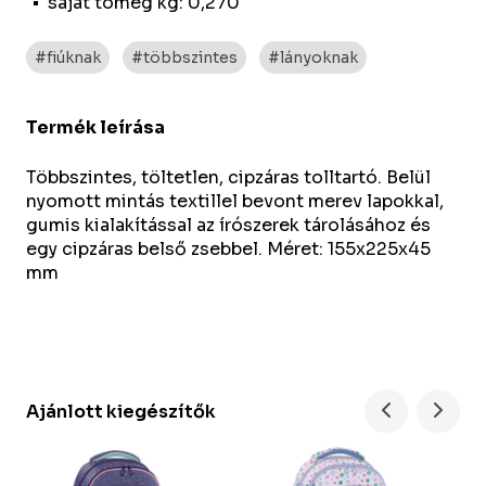
saját tömeg kg: 0,270
#fiúknak
#többszintes
#lányoknak
Termék leírása
Többszintes, töltetlen, cipzáras tolltartó. Belül
nyomott mintás textillel bevont merev lapokkal,
gumis kialakítással az írószerek tárolásához és
egy cipzáras belső zsebbel. Méret: 155x225x45
mm
Ajánlott kiegészítők