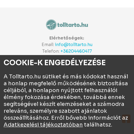
Elérhetőségek:
Email:
info@tolltarto.hu
Telefon:
+36204460417
COOKIE-K ENGEDÉLYEZÉSE
A Tolltarto.hu sütiket és más kódokat használ
a honlap megfelelő működésének biztosítása
Céginfo
céljából, a honlapon nyújtott felhasználói
ÁSZF
élmény fokozása érdekében, továbbá ennek
Adatkezelés
segítségével készít elemzéseket a számodra
releváns, személyre szabott ajánlatok
összeállításához. Erről bővebb információt az
Tolltartó.hu © 2026
Adatkezelési tájékoztatóban
találhatsz.