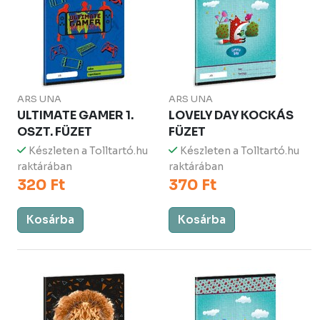
ARS UNA
ARS UNA
ULTIMATE GAMER 1.
LOVELY DAY KOCKÁS
OSZT. FÜZET
FÜZET
Készleten a Tolltartó.hu
Készleten a Tolltartó.hu
raktárában
raktárában
320 Ft
370 Ft
Kosárba
Kosárba