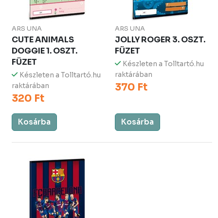
ARS UNA
ARS UNA
CUTE ANIMALS
JOLLY ROGER 3. OSZT.
DOGGIE 1. OSZT.
FÜZET
FÜZET
Készleten a Tolltartó.hu
raktárában
Készleten a Tolltartó.hu
370 Ft
raktárában
320 Ft
Kosárba
Kosárba