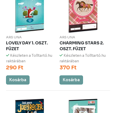
ARS UNA
ARS UNA
LOVELY DAY 1. OSZT.
CHARMING STARS 2.
FÜZET
OSZT. FÜZET
Készleten a Tolltartó.hu
Készleten a Tolltartó.hu
raktárában
raktárában
290 Ft
370 Ft
Kosárba
Kosárba