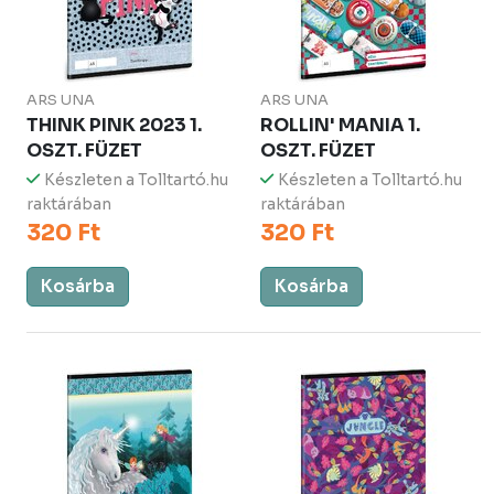
ARS UNA
ARS UNA
THINK PINK 2023 1.
ROLLIN' MANIA 1.
OSZT. FÜZET
OSZT. FÜZET
Készleten a Tolltartó.hu
Készleten a Tolltartó.hu
raktárában
raktárában
320 Ft
320 Ft
Kosárba
Kosárba