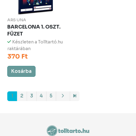
ARS UNA
BARCELONA 1. OSZT.
FÜZET
Készleten a Tolltartó.hu
raktárában
370 Ft
Kosárba
1
2
3
4
5