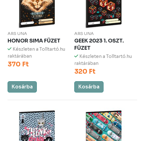
ARS UNA
ARS UNA
HONOR SIMA FÜZET
GEEK 2023 1. OSZT.
FÜZET
Készleten a Tolltartó.hu
raktárában
Készleten a Tolltartó.hu
370 Ft
raktárában
320 Ft
Kosárba
Kosárba