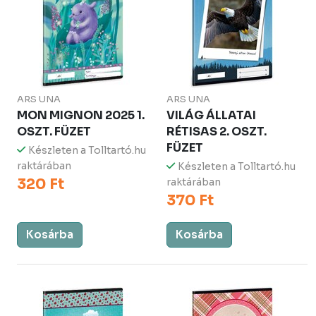
ARS UNA
ARS UNA
MON MIGNON 2025 1.
VILÁG ÁLLATAI
OSZT. FÜZET
RÉTISAS 2. OSZT.
FÜZET
Készleten a Tolltartó.hu
raktárában
Készleten a Tolltartó.hu
320 Ft
raktárában
370 Ft
Kosárba
Kosárba