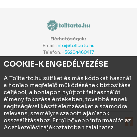
Elérhetőségek:
Email:
info@tolltarto.hu
Telefon:
+36204460417
COOKIE-K ENGEDÉLYEZÉSE
A Tolltarto.hu sütiket és más kódokat használ
a honlap megfelelő működésének biztosítása
Céginfo
céljából, a honlapon nyújtott felhasználói
ÁSZF
élmény fokozása érdekében, továbbá ennek
Adatkezelés
segítségével készít elemzéseket a számodra
releváns, személyre szabott ajánlatok
összeállításához. Erről bővebb információt az
Tolltartó.hu © 2026
Adatkezelési tájékoztatóban
találhatsz.