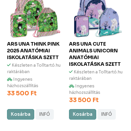
ARS UNA
THINK PINK
ARS UNA
CUTE
2025 ANATÓMIAI
ANIMALS UNICORN
ISKOLATÁSKA SZETT
ANATÓMIAI
ISKOLATÁSKA SZETT
Készleten a Tolltartó.hu
raktárában
Készleten a Tolltartó.hu
raktárában
Ingyenes
házhozszállítás
Ingyenes
33 500 Ft
házhozszállítás
33 500 Ft
Kosárba
INFÓ
Kosárba
INFÓ