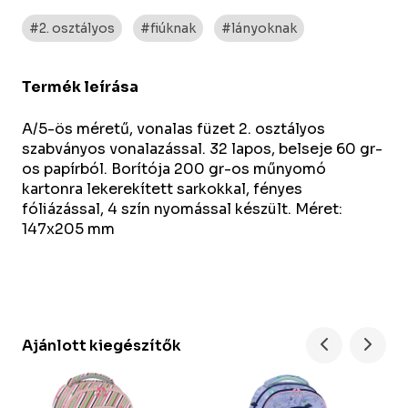
#2. osztályos
#fiúknak
#lányoknak
Termék leírása
A/5-ös méretű, vonalas füzet 2. osztályos
szabványos vonalazással. 32 lapos, belseje 60 gr-
os papírból. Borítója 200 gr-os műnyomó
kartonra lekerekített sarkokkal, fényes
fóliázással, 4 szín nyomással készült. Méret:
147x205 mm
Ajánlott kiegészítők