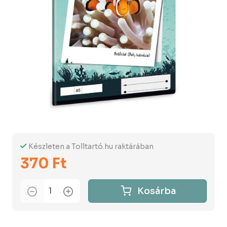
Készleten a Tolltartó.hu raktárában
370 Ft
Kosárba