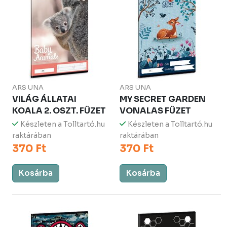
ARS UNA
ARS UNA
VILÁG ÁLLATAI
MY SECRET GARDEN
KOALA 2. OSZT. FÜZET
VONALAS FÜZET
Készleten a Tolltartó.hu
Készleten a Tolltartó.hu
raktárában
raktárában
370 Ft
370 Ft
Kosárba
Kosárba