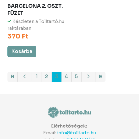
BARCELONA 2. OSZT.
FÜZET
Készleten a Tolltartó.hu
raktárában
370 Ft
Kosárba
1
2
3
4
5
Elérhetőségek:
Email:
info@tolltarto.hu