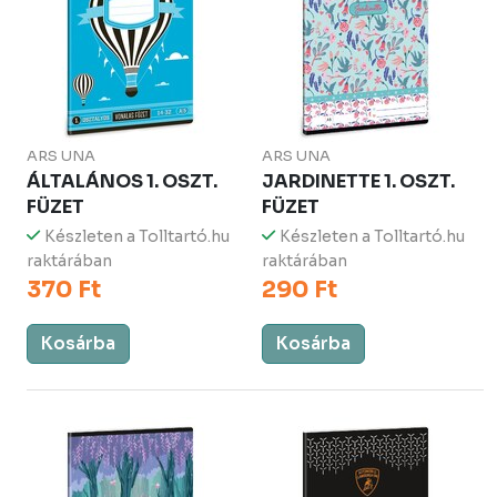
ARS UNA
ARS UNA
ÁLTALÁNOS 1. OSZT.
JARDINETTE 1. OSZT.
FÜZET
FÜZET
Készleten a Tolltartó.hu
Készleten a Tolltartó.hu
raktárában
raktárában
370 Ft
290 Ft
Kosárba
Kosárba