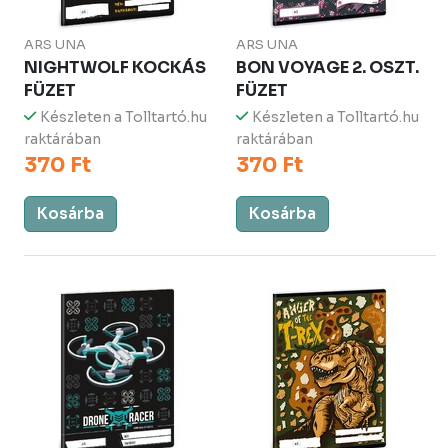
ARS UNA
ARS UNA
NIGHTWOLF KOCKÁS
BON VOYAGE 2. OSZT.
FÜZET
FÜZET
Készleten a Tolltartó.hu
Készleten a Tolltartó.hu
raktárában
raktárában
370 Ft
370 Ft
Kosárba
Kosárba