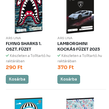
ARS UNA
ARS UNA
FLYING SHARKS 1.
LAMBORGHINI
OSZT. FÜZET
KOCKÁS FÜZET 2023
Készleten a Tolltartó.hu
Készleten a Tolltartó.hu
raktárában
raktárában
290 Ft
370 Ft
Kosárba
Kosárba