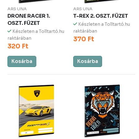
ARS UNA
ARS UNA
DRONE RACER 1.
T-REX 2. OSZT. FÜZET
OSZT. FÜZET
Készleten a Tolltartó.hu
raktárában
Készleten a Tolltartó.hu
370 Ft
raktárában
320 Ft
Kosárba
Kosárba