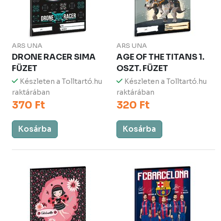
ARS UNA
ARS UNA
DRONE RACER SIMA
AGE OF THE TITANS 1.
FÜZET
OSZT. FÜZET
Készleten a Tolltartó.hu
Készleten a Tolltartó.hu
raktárában
raktárában
370 Ft
320 Ft
Kosárba
Kosárba