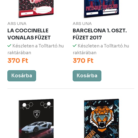
ARS UNA
ARS UNA
LA COCCINELLE
BARCELONA 1. OSZT.
VONALAS FÜZET
FÜZET 2017
Készleten a Tolltartó.hu
Készleten a Tolltartó.hu
raktárában
raktárában
370 Ft
370 Ft
Kosárba
Kosárba