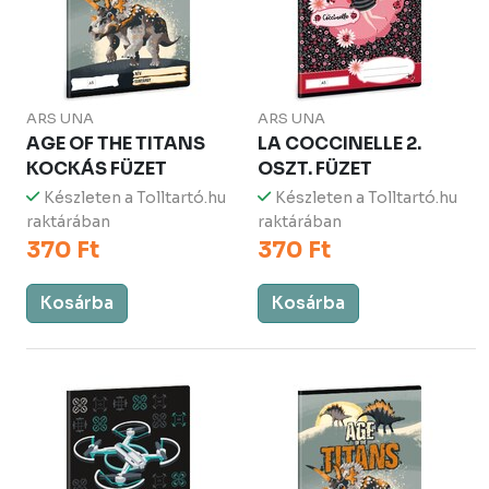
ARS UNA
ARS UNA
AGE OF THE TITANS
LA COCCINELLE 2.
KOCKÁS FÜZET
OSZT. FÜZET
Készleten a Tolltartó.hu
Készleten a Tolltartó.hu
raktárában
raktárában
370 Ft
370 Ft
Kosárba
Kosárba