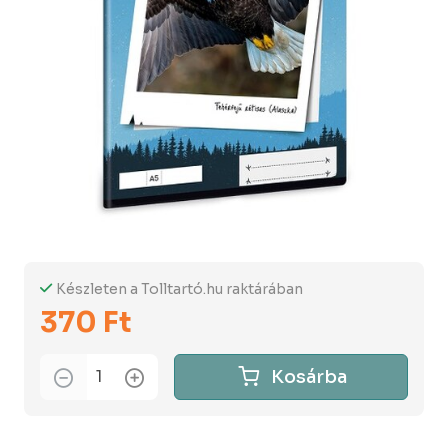
Készleten a Tolltartó.hu raktárában
370 Ft
Kosárba