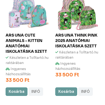
ARS UNA
CUTE
ARS UNA
THINK PINK
ANIMALS - KITTEN
2025 ANATÓMIAI
ANATÓMIAI
ISKOLATÁSKA SZETT
ISKOLATÁSKA SZETT
Készleten a Tolltartó.hu
raktárában
Készleten a Tolltartó.hu
raktárában
Ingyenes
házhozszállítás
Ingyenes
33 500 Ft
házhozszállítás
33 500 Ft
Kosárba
INFÓ
Kosárba
INFÓ