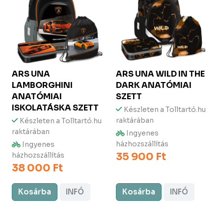
ARS UNA
ARS UNA
WILD IN THE
LAMBORGHINI
DARK ANATÓMIAI
ANATÓMIAI
SZETT
ISKOLATÁSKA SZETT
Készleten a Tolltartó.hu
raktárában
Készleten a Tolltartó.hu
raktárában
Ingyenes
házhozszállítás
Ingyenes
35 900 Ft
házhozszállítás
38 000 Ft
Kosárba
INFÓ
Kosárba
INFÓ