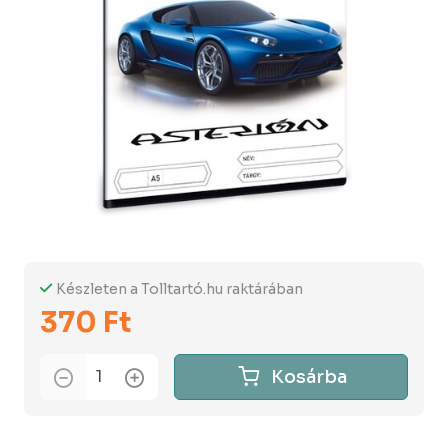
Készleten a Tolltartó.hu raktárában
370 Ft
Kosárba