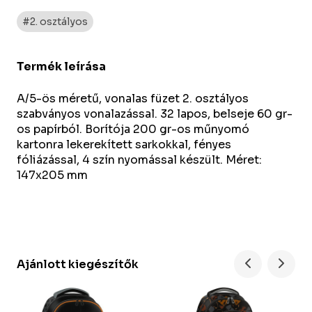
#2. osztályos
Termék leírása
A/5-ös méretű, vonalas füzet 2. osztályos
szabványos vonalazással. 32 lapos, belseje 60 gr-
os papírból. Borítója 200 gr-os műnyomó
kartonra lekerekített sarkokkal, fényes
fóliázással, 4 szín nyomással készült. Méret:
147x205 mm
Ajánlott kiegészítők