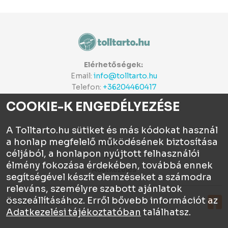
Elérhetőségek:
Email:
info@tolltarto.hu
Telefon:
+36204460417
COOKIE-K ENGEDÉLYEZÉSE
A Tolltarto.hu sütiket és más kódokat használ
a honlap megfelelő működésének biztosítása
Céginfo
céljából, a honlapon nyújtott felhasználói
ÁSZF
élmény fokozása érdekében, továbbá ennek
Adatkezelés
segítségével készít elemzéseket a számodra
releváns, személyre szabott ajánlatok
összeállításához. Erről bővebb információt az
Tolltartó.hu © 2026
Adatkezelési tájékoztatóban
találhatsz.