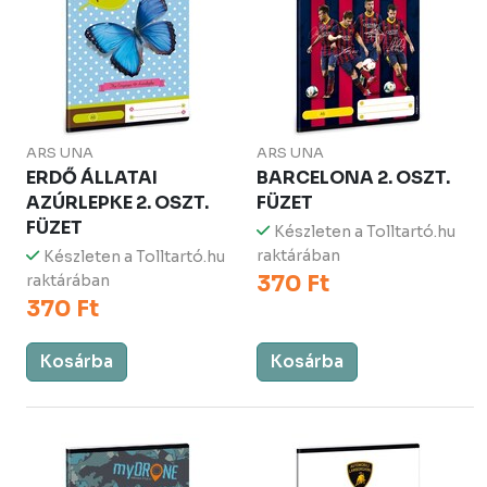
ARS UNA
ARS UNA
ERDŐ ÁLLATAI
BARCELONA 2. OSZT.
AZÚRLEPKE 2. OSZT.
FÜZET
FÜZET
Készleten a Tolltartó.hu
raktárában
Készleten a Tolltartó.hu
370 Ft
raktárában
370 Ft
Kosárba
Kosárba