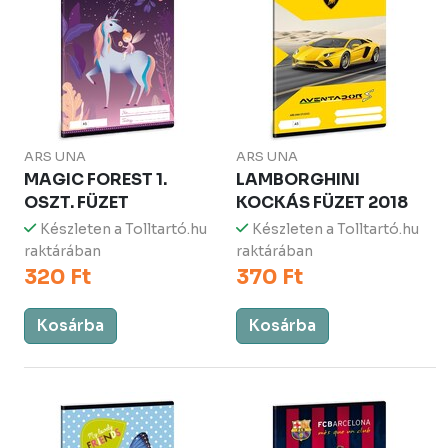
ARS UNA
ARS UNA
MAGIC FOREST 1.
LAMBORGHINI
OSZT. FÜZET
KOCKÁS FÜZET 2018
Készleten a Tolltartó.hu
Készleten a Tolltartó.hu
raktárában
raktárában
320 Ft
370 Ft
Kosárba
Kosárba