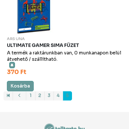
ARS UNA
ULTIMATE GAMER SIMA FÜZET
A termék a raktárunkban van, 0 munkanapon belül
átvehető / szállítható.
370 Ft
Kosárba
1
2
3
4
5