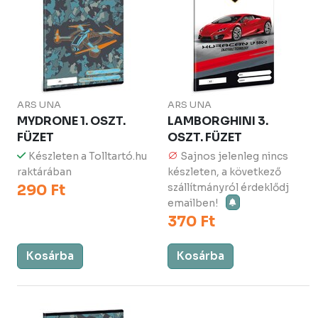
ARS UNA
ARS UNA
MYDRONE 1. OSZT.
LAMBORGHINI 3.
FÜZET
OSZT. FÜZET
Készleten a Tolltartó.hu
Sajnos jelenleg nincs
raktárában
készleten, a következő
290 Ft
szállítmányról érdeklődj
emailben!
370 Ft
Kosárba
Kosárba