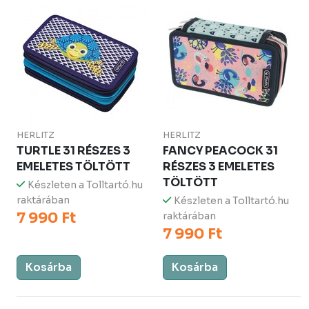
HERLITZ
HERLITZ
TURTLE 31 RÉSZES 3
FANCY PEACOCK 31
EMELETES TÖLTÖTT
RÉSZES 3 EMELETES
TÖLTÖTT
Készleten a Tolltartó.hu
raktárában
Készleten a Tolltartó.hu
7 990 Ft
raktárában
7 990 Ft
Kosárba
Kosárba