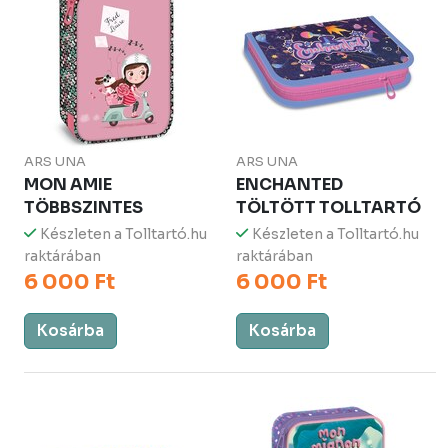
ARS UNA
ARS UNA
MON AMIE
ENCHANTED
TÖBBSZINTES
TÖLTÖTT TOLLTARTÓ
Készleten a Tolltartó.hu
Készleten a Tolltartó.hu
raktárában
raktárában
6 000 Ft
6 000 Ft
Kosárba
Kosárba