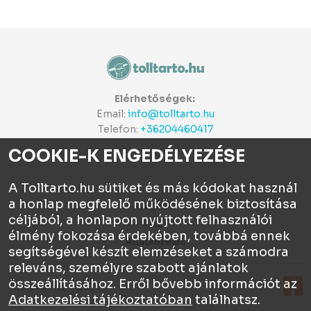
Elérhetőségek:
Email:
info@tolltarto.hu
Telefon:
+36204460417
COOKIE-K ENGEDÉLYEZÉSE
A Tolltarto.hu sütiket és más kódokat használ
a honlap megfelelő működésének biztosítása
Céginfo
céljából, a honlapon nyújtott felhasználói
ÁSZF
élmény fokozása érdekében, továbbá ennek
Adatkezelés
segítségével készít elemzéseket a számodra
releváns, személyre szabott ajánlatok
összeállításához. Erről bővebb információt az
Tolltartó.hu © 2026
Adatkezelési tájékoztatóban
találhatsz.