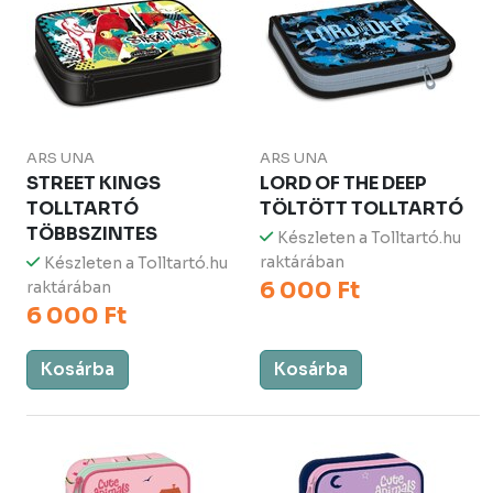
ARS UNA
ARS UNA
STREET KINGS
LORD OF THE DEEP
TOLLTARTÓ
TÖLTÖTT TOLLTARTÓ
TÖBBSZINTES
Készleten a Tolltartó.hu
raktárában
Készleten a Tolltartó.hu
6 000 Ft
raktárában
6 000 Ft
Kosárba
Kosárba