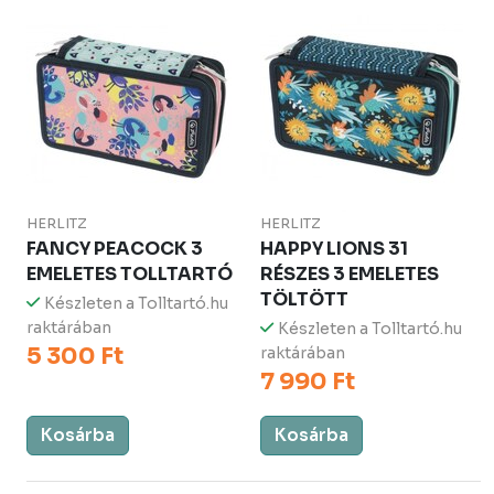
HERLITZ
HERLITZ
FANCY PEACOCK 3
HAPPY LIONS 31
EMELETES TOLLTARTÓ
RÉSZES 3 EMELETES
TÖLTÖTT
Készleten a Tolltartó.hu
raktárában
Készleten a Tolltartó.hu
5 300 Ft
raktárában
7 990 Ft
Kosárba
Kosárba