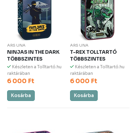
ARS UNA
ARS UNA
NINJAS IN THE DARK
T-REX TOLLTARTÓ
TÖBBSZINTES
TÖBBSZINTES
Készleten a Tolltartó.hu
Készleten a Tolltartó.hu
raktárában
raktárában
6 000 Ft
6 000 Ft
Kosárba
Kosárba