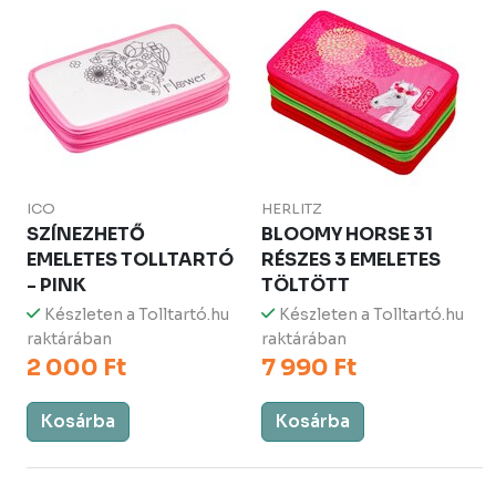
ICO
HERLITZ
SZÍNEZHETŐ
BLOOMY HORSE 31
EMELETES TOLLTARTÓ
RÉSZES 3 EMELETES
- PINK
TÖLTÖTT
Készleten a Tolltartó.hu
Készleten a Tolltartó.hu
raktárában
raktárában
2 000 Ft
7 990 Ft
Kosárba
Kosárba