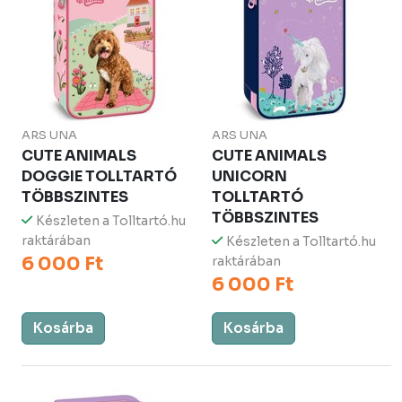
ARS UNA
ARS UNA
CUTE ANIMALS
CUTE ANIMALS
DOGGIE TOLLTARTÓ
UNICORN
TÖBBSZINTES
TOLLTARTÓ
TÖBBSZINTES
Készleten a Tolltartó.hu
raktárában
Készleten a Tolltartó.hu
6 000 Ft
raktárában
6 000 Ft
Kosárba
Kosárba