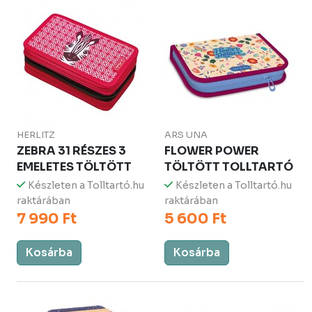
HERLITZ
ARS UNA
ZEBRA 31 RÉSZES 3
FLOWER POWER
EMELETES TÖLTÖTT
TÖLTÖTT TOLLTARTÓ
Készleten a Tolltartó.hu
Készleten a Tolltartó.hu
raktárában
raktárában
7 990 Ft
5 600 Ft
Kosárba
Kosárba