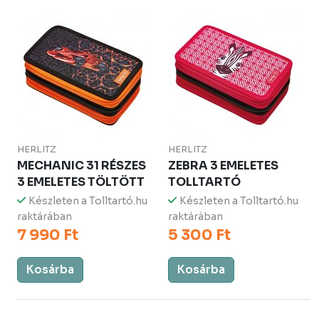
HERLITZ
HERLITZ
MECHANIC 31 RÉSZES
ZEBRA 3 EMELETES
3 EMELETES TÖLTÖTT
TOLLTARTÓ
Készleten a Tolltartó.hu
Készleten a Tolltartó.hu
raktárában
raktárában
7 990 Ft
5 300 Ft
Kosárba
Kosárba