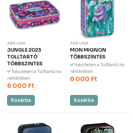
ARS UNA
ARS UNA
JUNGLE 2023
MON MIGNON
TOLLTARTÓ
TÖBBSZINTES
TÖBBSZINTES
Készleten a Tolltartó.hu
raktárában
Készleten a Tolltartó.hu
6 000 Ft
raktárában
6 000 Ft
Kosárba
Kosárba