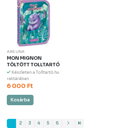
ARS UNA
MON MIGNON
TÖLTÖTT TOLLTARTÓ
Készleten a Tolltartó.hu
raktárában
6 000 Ft
Kosárba
1
2
3
4
5
6