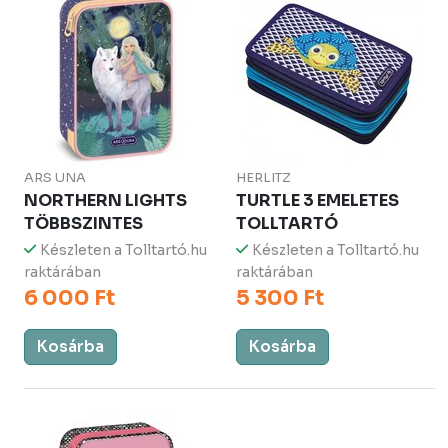
ARS UNA
HERLITZ
NORTHERN LIGHTS
TURTLE 3 EMELETES
TÖBBSZINTES
TOLLTARTÓ
Készleten a Tolltartó.hu
Készleten a Tolltartó.hu
raktárában
raktárában
6 000 Ft
5 300 Ft
Kosárba
Kosárba