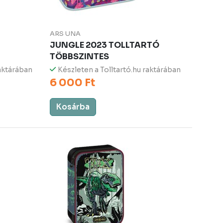
ARS UNA
JUNGLE 2023 TOLLTARTÓ
TÖBBSZINTES
raktárában
Készleten a Tolltartó.hu raktárában
6 000 Ft
Kosárba