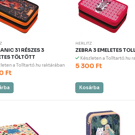
Z
HERLITZ
ANIC 31 RÉSZES 3
ZEBRA 3 EMELETES TO
ETES TÖLTÖTT
Készleten a Tolltartó.hu 
5 300 Ft
leten a Tolltartó.hu raktárában
0 Ft
árba
Kosárba