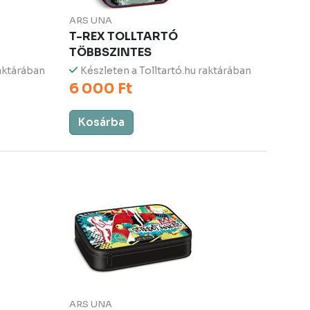
ARS UNA
T-REX TOLLTARTÓ
TÖBBSZINTES
raktárában
Készleten a Tolltartó.hu raktárában
6 000 Ft
Kosárba
ARS UNA