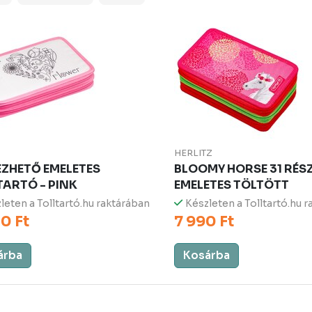
HERLITZ
EZHETŐ EMELETES
BLOOMY HORSE 31 RÉSZ
TARTÓ - PINK
EMELETES TÖLTÖTT
leten a Tolltartó.hu raktárában
Készleten a Tolltartó.hu 
0 Ft
7 990 Ft
árba
Kosárba