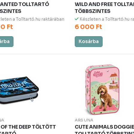
ANTED TOLLTARTÓ
WILD AND FREE TOLLT
SZINTES
TÖBBSZINTES
leten a Tolltartó.hu raktárában
Készleten a Tolltartó.hu 
0 Ft
6 000 Ft
árba
Kosárba
NA
ARS UNA
 OF THE DEEP TÖLTÖTT
CUTE ANIMALS DOGGI
TARTÓ
TOLLTARTÓ TÖBBSZIN