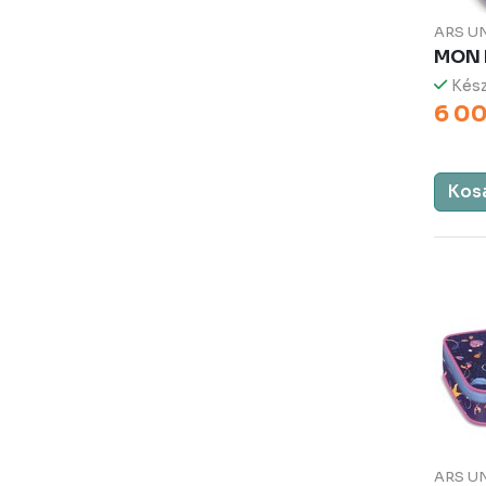
ARS U
MON 
Kész
6 00
Kos
ARS U