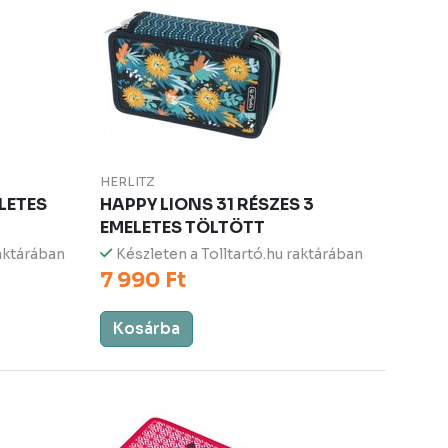
HERLITZ
LETES
HAPPY LIONS 31 RÉSZES 3
EMELETES TÖLTÖTT
raktárában
Készleten a Tolltartó.hu raktárában
7 990 Ft
Kosárba