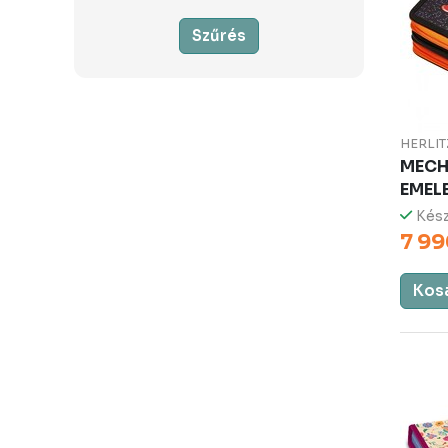
Szűrés
HERLIT
MECH
EMEL
Kész
7 99
Kos