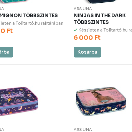
NA
ARS UNA
MIGNON TÖBBSZINTES
NINJAS IN THE DARK
TÖBBSZINTES
leten a Tolltartó.hu raktárában
0 Ft
Készleten a Tolltartó.hu 
6 000 Ft
árba
Kosárba
NA
ARS UNA