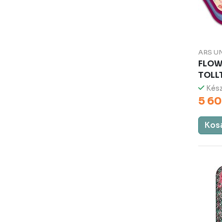
ARS U
FLOW
TOLL
Kész
5 60
Kos