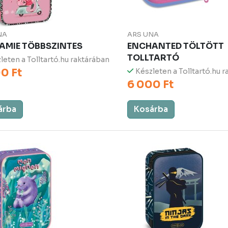
NA
ARS UNA
AMIE TÖBBSZINTES
ENCHANTED TÖLTÖTT
TOLLTARTÓ
leten a Tolltartó.hu raktárában
0 Ft
Készleten a Tolltartó.hu 
6 000 Ft
árba
Kosárba