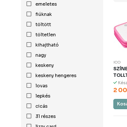
emeletes
fiúknak
töltött
töltetlen
kihajtható
nagy
ICO
keskeny
SZÍN
TOLL
keskeny hengeres
Kész
lovas
2 00
lepkés
Kos
cicás
31 részes
lizzy card