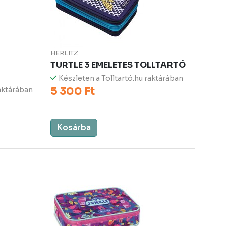
HERLITZ
TURTLE 3 EMELETES TOLLTARTÓ
Készleten a Tolltartó.hu raktárában
5 300 Ft
raktárában
Kosárba