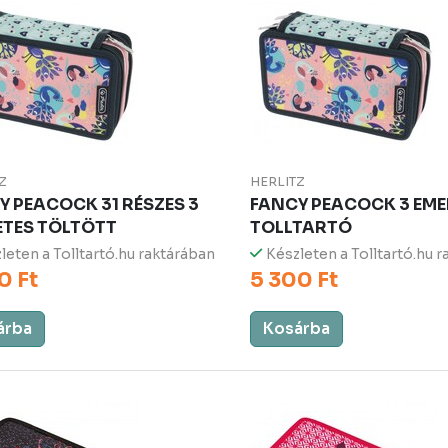
Z
HERLITZ
Y PEACOCK 31 RÉSZES 3
FANCY PEACOCK 3 EME
ETES TÖLTÖTT
TOLLTARTÓ
leten a Tolltartó.hu raktárában
Készleten a Tolltartó.hu 
0 Ft
5 300 Ft
árba
Kosárba