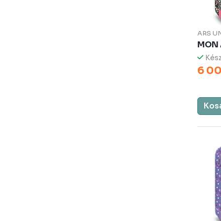
ARS U
MON 
Kész
6 00
Kos