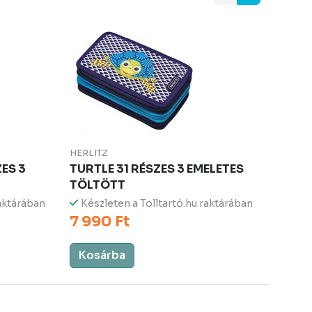
HERLITZ
ES 3
TURTLE 31 RÉSZES 3 EMELETES
TÖLTÖTT
raktárában
Készleten a Tolltartó.hu raktárában
7 990 Ft
Kosárba