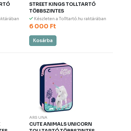
ARTÓ
STREET KINGS TOLLTARTÓ
TÖBBSZINTES
raktárában
Készleten a Tolltartó.hu raktárában
6 000 Ft
Kosárba
ARS UNA
E
CUTE ANIMALS UNICORN
TES
TOLLTARTÓ TÖBBSZINTES