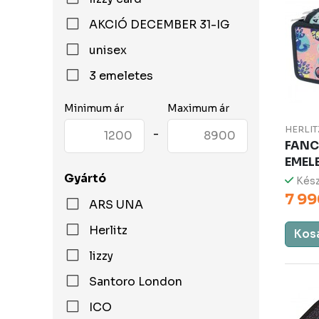
AKCIÓ DECEMBER 31-IG
unisex
3 emeletes
Minimum ár
Maximum ár
HERLIT
-
FANC
EMEL
Gyártó
Kész
7 99
ARS UNA
Herlitz
Kos
lizzy
Santoro London
ICO