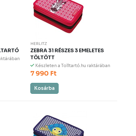
HERLITZ
LLTARTÓ
ZEBRA 31 RÉSZES 3 EMELETES
TÖLTÖTT
raktárában
Készleten a Tolltartó.hu raktárában
7 990 Ft
Kosárba