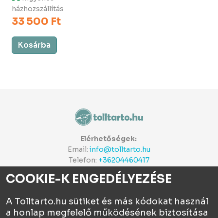
házhozszállítás
33 500 Ft
Kosárba
Elérhetőségek:
Email:
info@tolltarto.hu
Telefon:
+36204460417
COOKIE-K ENGEDÉLYEZÉSE
A Tolltarto.hu sütiket és más kódokat használ
a honlap megfelelő működésének biztosítása
Céginfo