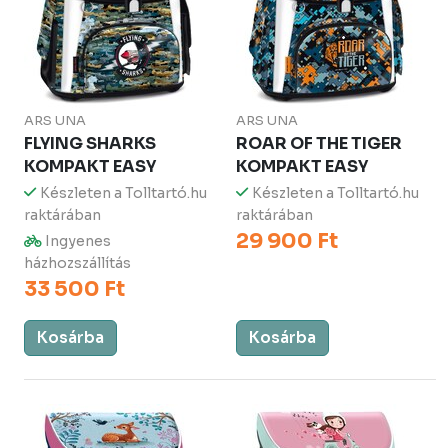
ARS UNA
ARS UNA
FLYING SHARKS
ROAR OF THE TIGER
KOMPAKT EASY
KOMPAKT EASY
Készleten a Tolltartó.hu
Készleten a Tolltartó.hu
raktárában
raktárában
29 900 Ft
Ingyenes
házhozszállítás
33 500 Ft
Kosárba
Kosárba