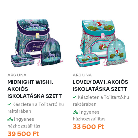
ARS UNA
ARS UNA
MIDNIGHT WISH I.
LOVELY DAY I. AKCIÓS
AKCIÓS
ISKOLATÁSKA SZETT
ISKOLATÁSKA SZETT
Készleten a Tolltartó.hu
raktárában
Készleten a Tolltartó.hu
raktárában
Ingyenes
házhozszállítás
Ingyenes
33 500 Ft
házhozszállítás
39 500 Ft