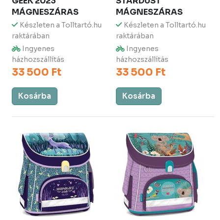
GEEK 2023
STARDUST
MÁGNESZÁRAS
MÁGNESZÁRAS
Készleten a Tolltartó.hu
Készleten a Tolltartó.hu
raktárában
raktárában
Ingyenes
Ingyenes
házhozszállítás
házhozszállítás
33 500 Ft
33 500 Ft
Kosárba
Kosárba