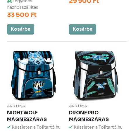
29 900 Ft
Ingyenes
házhozszállítás
33 500 Ft
Kosárba
Kosárba
ARS UNA
ARS UNA
NIGHTWOLF
DRONE PRO
MÁGNESZÁRAS
MÁGNESZÁRAS
Készleten a Tolltartó.hu
Készleten a Tolltartó.hu