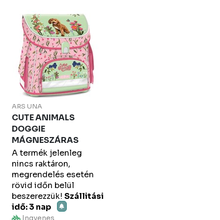
ARS UNA
CUTE ANIMALS
DOGGIE
MÁGNESZÁRAS
A termék jelenleg
nincs raktáron,
megrendelés esetén
rövid időn belül
beszerezzük!
Szállitási
idő: 3 nap
Ingyenes