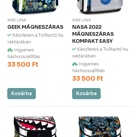
ARS UNA
ARS UNA
GEEK MÁGNESZÁRAS
NASA 2022
MÁGNESZÁRAS
Készleten a Tolltartó.hu
KOMPAKT EASY
raktárában
Készleten a Tolltartó.hu
Ingyenes
raktárában
házhozszállítás
33 500 Ft
Ingyenes
házhozszállítás
33 500 Ft
Kosárba
Kosárba