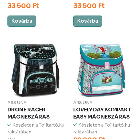
33 500 Ft
33 500 Ft
Kosárba
Kosárba
ARS UNA
ARS UNA
DRONE RACER
LOVELY DAY KOMPAKT
MÁGNESZÁRAS
EASY MÁGNESZÁRAS
Készleten a Tolltartó.hu
Készleten a Tolltartó.hu
raktárában
raktárában