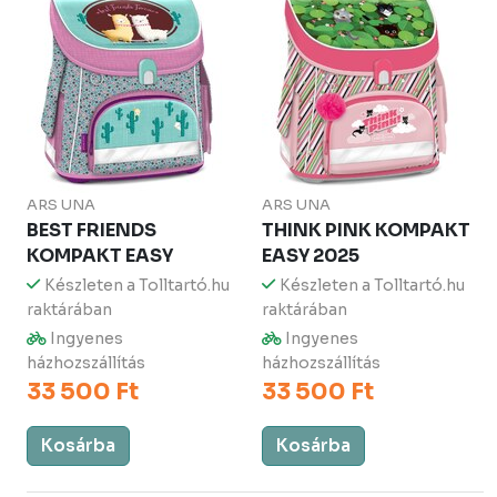
ARS UNA
ARS UNA
BEST FRIENDS
THINK PINK KOMPAKT
KOMPAKT EASY
EASY 2025
Készleten a Tolltartó.hu
Készleten a Tolltartó.hu
raktárában
raktárában
Ingyenes
Ingyenes
házhozszállítás
házhozszállítás
33 500 Ft
33 500 Ft
Kosárba
Kosárba