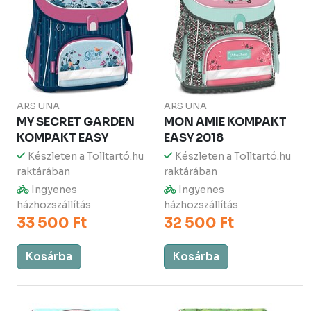
ARS UNA
ARS UNA
MY SECRET GARDEN
MON AMIE KOMPAKT
KOMPAKT EASY
EASY 2018
Készleten a Tolltartó.hu
Készleten a Tolltartó.hu
raktárában
raktárában
Ingyenes
Ingyenes
házhozszállítás
házhozszállítás
33 500 Ft
32 500 Ft
Kosárba
Kosárba