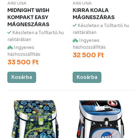
ARS UNA
ARS UNA
MIDNIGHT WISH
KIRRA KOALA
KOMPAKT EASY
MÁGNESZÁRAS
MÁGNESZÁRAS
Készleten a Tolltartó.hu
raktárában
Készleten a Tolltartó.hu
raktárában
Ingyenes
házhozszállítás
Ingyenes
32 500 Ft
házhozszállítás
33 500 Ft
Kosárba
Kosárba