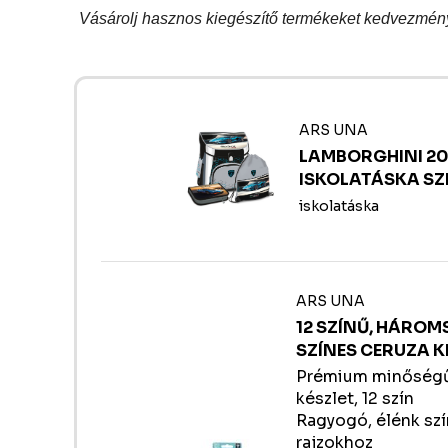
Vásárolj hasznos kiegészítő termékeket kedvezmén
ARS UNA
LAMBORGHINI 20
ISKOLATÁSKA SZ
iskolatáska
ARS UNA
12 SZÍNŰ, HÁRO
SZÍNES CERUZA K
Prémium minőségű
készlet, 12 szín
Ragyogó, élénk szí
rajzokhoz