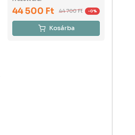
44 500
Ft
44 700
Ft
-0%
Kosárba