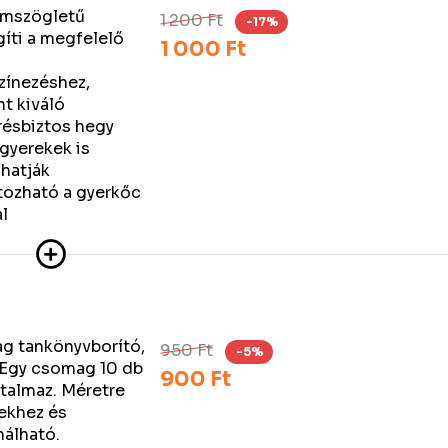
omszögletű
1 200 Ft
-17%
gíti a megfelelő
1 000 Ft
színezéshez,
nt kiváló
résbiztos hegy
gyerekek is
hatják
atozható a gyerkőc
l
g tankönyvborító,
950 Ft
-5%
Egy csomag 10 db
900 Ft
rtalmaz. Méretre
ekhez és
nálható.