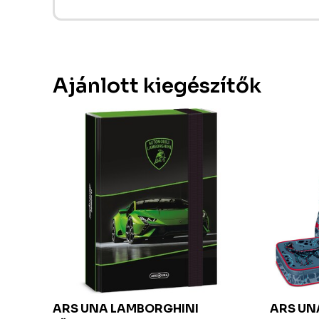
Ajánlott kiegészítők
I
ARS UNA
LAMBORGHINI
ARS U