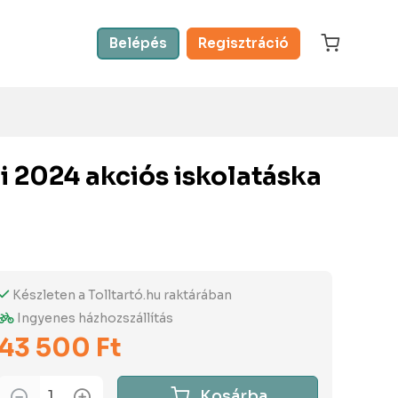
Belépés
Regisztráció
 2024 akciós iskolatáska
Készleten a Tolltartó.hu raktárában
Ingyenes házhozszállítás
43 500 Ft
Kosárba