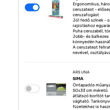
Ergonomikus, hár
ceruzatest - előse
ceruzafogást
Jól fedő színek - 
rajzoláshoz egyará
Puha ceruzabél, tö
Jobb- és balkezes 
könnyedén használ
A ceruzatest felir
nevével, osztályáva
ARS UNA
SIMA
Öntapadós műanya
50x33 cm méretű. 
átlátszó borítót ta
vágható. Tankönyv
füzetekhez is hasz