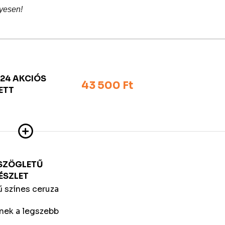
yesen!
24 AKCIÓS
43 500 Ft
ETT
MSZÖGLETŰ
ÉSZLET
 színes ceruza
nek a legszebb