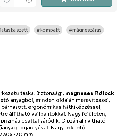
latáska szett
#kompakt
#mágneszáras
rkezetű táska.
Biztonsági,
mágneses Fidlock
ető anyagból, minden oldalán merevítéssel,
n párnázott, ergonómikus hátkiképzéssel,
tre állítható vállpántokkal. Nagy felületen,
 prizmás csattal záródik. Cipzárral nyitható
űanyag fogantyúval. Nagy felületű
0x330x230 mm.