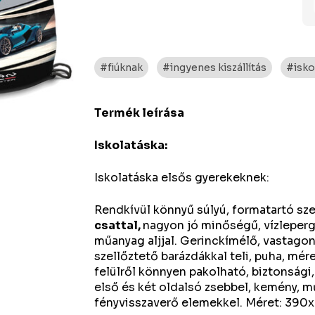
#fiúknak
#ingyenes kiszállítás
#isko
Termék leírása
Iskolatáska:
Iskolatáska elsős gyerekeknek:
Rendkívül könnyű súlyú, formatartó sze
csattal,
nagyon jó minőségű, vízleperg
műanyag aljjal. Gerinckímélő, vastago
szellőztető barázdákkal teli, puha, mére
felülről könnyen pakolható, biztonsági,
első és két oldalsó zsebbel, kemény, m
fényvisszaverő elemekkel. Méret: 39