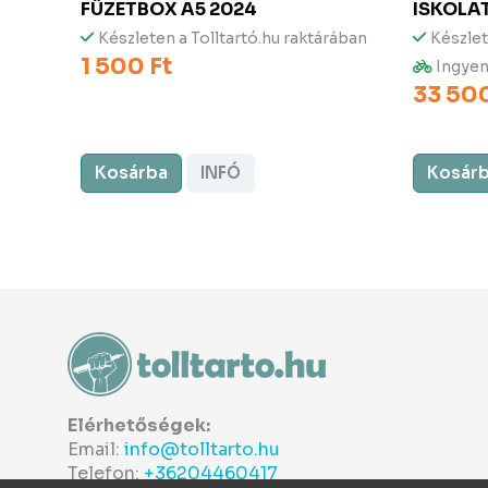
FÜZETBOX A5 2024
ISKOLA
rában
Készleten a Tolltartó.hu raktárában
Készlet
1 500 Ft
Ingyen
33 500
Kosárba
INFÓ
Kosár
Elérhetőségek:
Email:
info@tolltarto.hu
Telefon:
+36204460417