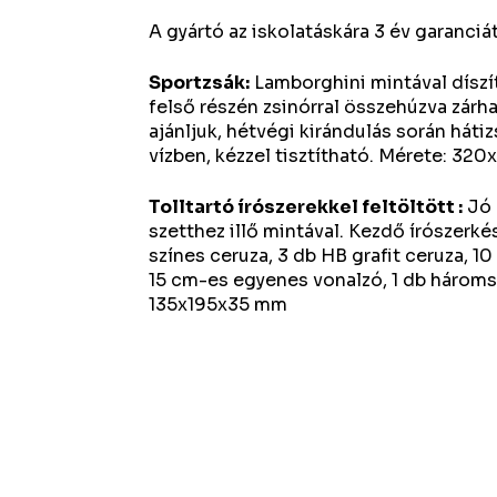
A gyártó az iskolatáskára 3 év garanciát 
Sportzsák:
Lamborghini mintával díszít
felső részén zsinórral összehúzva zárh
ajánljuk, hétvégi kirándulás során háti
vízben, kézzel tisztítható. Mérete: 3
Tolltartó írószerekkel feltöltött :
Jó 
szetthez illő mintával. Kezdő írószerké
színes ceruza, 3 db HB grafit ceruza, 10 d
15 cm-es egyenes vonalzó, 1 db hároms
135x195x35 mm