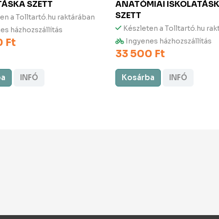
TÁSKA SZETT
ANATÓMIAI ISKOLATÁS
SZETT
en a Tolltartó.hu raktárában
Készleten a Tolltartó.hu ra
es házhozszállítás
 Ft
Ingyenes házhozszállítás
33 500 Ft
ba
INFÓ
Kosárba
INFÓ