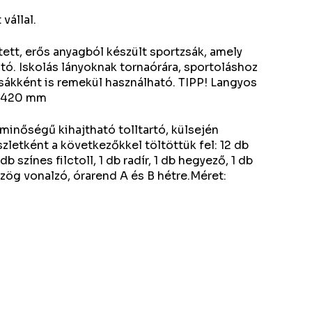
vállal.
ett, erős anyagból készült sportzsák, amely
ató. Iskolás lányoknak tornaórára, sportoláshoz
zsákként is remekül használható. TIPP! Langyos
20x420 mm
minőségű kihajtható tolltartó, külsején
szletként a következőkkel töltöttük fel: 12 db
b színes filctoll, 1 db radír, 1 db hegyező, 1 db
zög vonalzó, órarend A és B hétre.Méret: