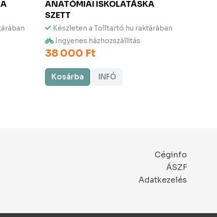
KA
ANATÓMIAI ISKOLATÁSKA
ANAT
SZETT
Kész
ktárában
Készleten a Tolltartó.hu raktárában
Ingy
35 9
Ingyenes házhozszállítás
38 000 Ft
Kosárba
INFÓ
Kos
Céginfo
ÁSZF
Adatkezelés