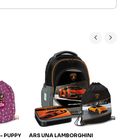
- PUPPY
ARS UNA
LAMBORGHINI
ARS 