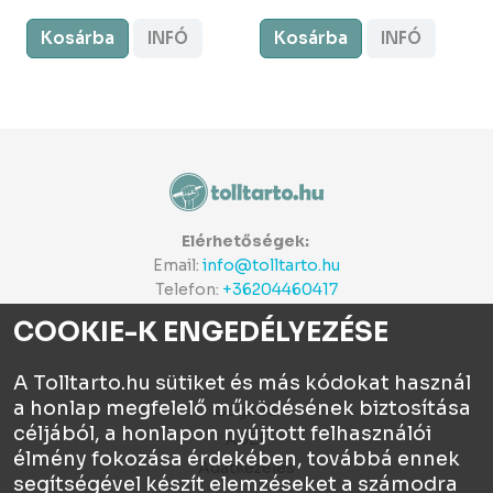
Kosárba
INFÓ
Kosárba
INFÓ
Elérhetőségek:
Email:
info@tolltarto.hu
Telefon:
+36204460417
COOKIE-K ENGEDÉLYEZÉSE
A Tolltarto.hu sütiket és más kódokat használ
a honlap megfelelő működésének biztosítása
Céginfo
céljából, a honlapon nyújtott felhasználói
ÁSZF
élmény fokozása érdekében, továbbá ennek
Adatkezelés
segítségével készít elemzéseket a számodra