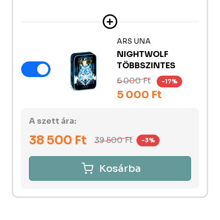
ARS UNA
NIGHTWOLF
TÖBBSZINTES
6 000 Ft
-17%
5 000 Ft
A szett ára:
38 500
Ft
39 500
Ft
-3%
Kosárba