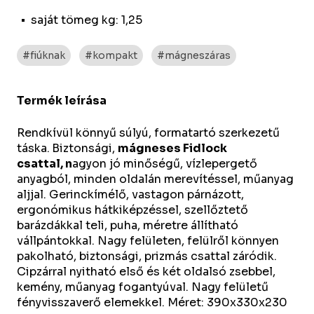
saját tömeg kg: 1,25
#fiúknak
#kompakt
#mágneszáras
Termék leírása
Rendkívül könnyű súlyú, formatartó szerkezetű
táska.
Biztonsági,
mágneses Fidlock
csattal,
n
agyon jó minőségű, vízlepergető
anyagból, minden oldalán merevítéssel, műanyag
aljjal. Gerinckímélő, vastagon párnázott,
ergonómikus hátkiképzéssel, szellőztető
barázdákkal teli, puha, méretre állítható
vállpántokkal. Nagy felületen, felülről könnyen
pakolható, biztonsági, prizmás csattal záródik.
Cipzárral nyitható első és két oldalsó zsebbel,
kemény, műanyag fogantyúval. Nagy felületű
fényvisszaverő elemekkel. Méret: 390x330x230