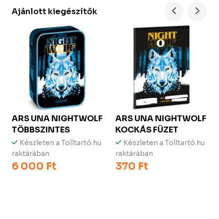
Ajánlott kiegészítők
ARS UNA
NIGHTWOLF
ARS UNA
NIGHTWOLF
TÖBBSZINTES
KOCKÁS FÜZET
Készleten a Tolltartó.hu
Készleten a Tolltartó.hu
raktárában
raktárában
6 000 Ft
370 Ft