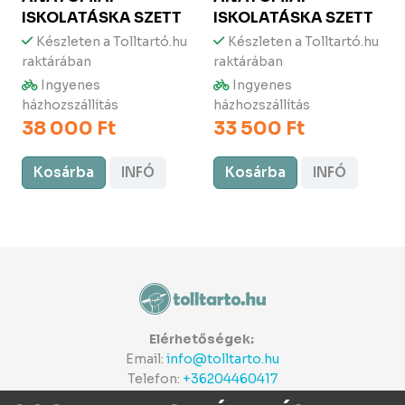
ISKOLATÁSKA SZETT
ISKOLATÁSKA SZETT
Készleten a Tolltartó.hu
Készleten a Tolltartó.hu
raktárában
raktárában
Ingyenes
Ingyenes
házhozszállítás
házhozszállítás
38 000 Ft
33 500 Ft
Kosárba
INFÓ
Kosárba
INFÓ
Elérhetőségek:
Email:
info@tolltarto.hu
Telefon:
+36204460417