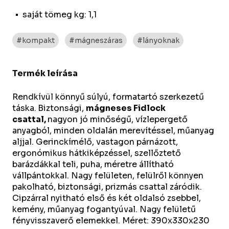
saját tömeg kg: 1,1
#kompakt
#mágneszáras
#lányoknak
Termék leírása
Rendkívül könnyű súlyú, formatartó szerkezetű
táska.
Biztonsági,
mágneses Fidlock
csattal,
nagyon jó minőségű, vízlepergető
anyagból, minden oldalán merevítéssel, műanyag
aljjal. Gerinckímélő, vastagon párnázott,
ergonómikus hátkiképzéssel, szellőztető
barázdákkal teli, puha, méretre állítható
vállpántokkal. Nagy felületen, felülről könnyen
pakolható, biztonsági, prizmás csattal záródik.
Cipzárral nyitható első és két oldalsó zsebbel,
kemény, műanyag fogantyúval. Nagy felületű
fényvisszaverő elemekkel. Méret: 390x330x230