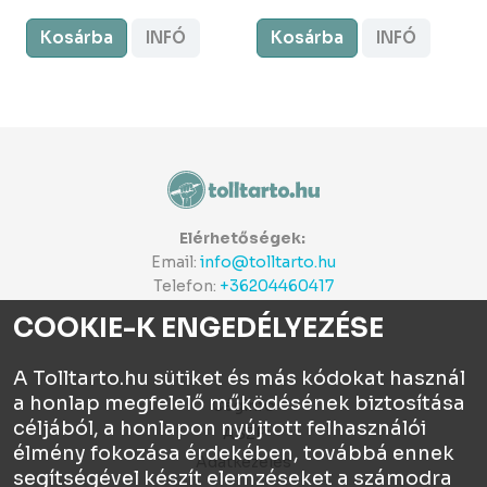
Kosárba
INFÓ
Kosárba
INFÓ
Elérhetőségek:
Email:
info@tolltarto.hu
Telefon:
+36204460417
COOKIE-K ENGEDÉLYEZÉSE
A Tolltarto.hu sütiket és más kódokat használ
a honlap megfelelő működésének biztosítása
Céginfo
céljából, a honlapon nyújtott felhasználói
ÁSZF
élmény fokozása érdekében, továbbá ennek
Adatkezelés
segítségével készít elemzéseket a számodra