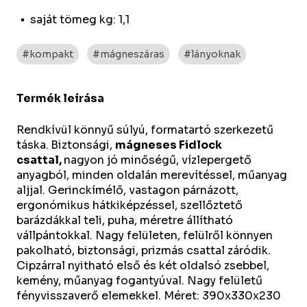
saját tömeg kg: 1,1
#kompakt
#mágneszáras
#lányoknak
Termék leírása
Rendkívül könnyű súlyú, formatartó szerkezetű
táska.
Biztonsági,
mágneses Fidlock
csattal,
nagyon jó minőségű, vízlepergető
anyagból, minden oldalán merevítéssel, műanyag
aljjal. Gerinckímélő, vastagon párnázott,
ergonómikus hátkiképzéssel, szellőztető
barázdákkal teli, puha, méretre állítható
vállpántokkal. Nagy felületen, felülről könnyen
pakolható, biztonsági, prizmás csattal záródik.
Cipzárral nyitható első és két oldalsó zsebbel,
kemény, műanyag fogantyúval. Nagy felületű
fényvisszaverő elemekkel. Méret: 390x330x230