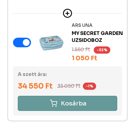
ARS UNA
MY SECRET GARDEN
UZSIDOBOZ
1 550 Ft
-32%
1 050 Ft
A szett ára:
34 550
Ft
35 050
Ft
-1%
Kosárba