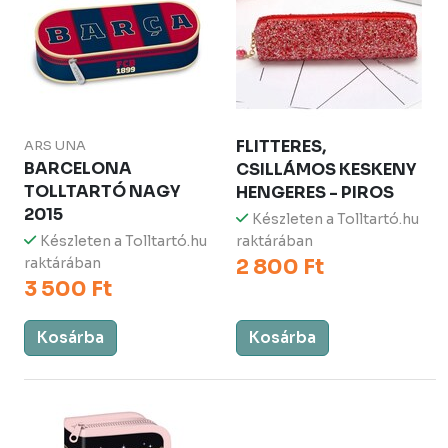
FLITTERES,
ARS UNA
BARCELONA
CSILLÁMOS KESKENY
TOLLTARTÓ NAGY
HENGERES - PIROS
2015
Készleten a Tolltartó.hu
Készleten a Tolltartó.hu
raktárában
raktárában
2 800 Ft
3 500 Ft
Kosárba
Kosárba