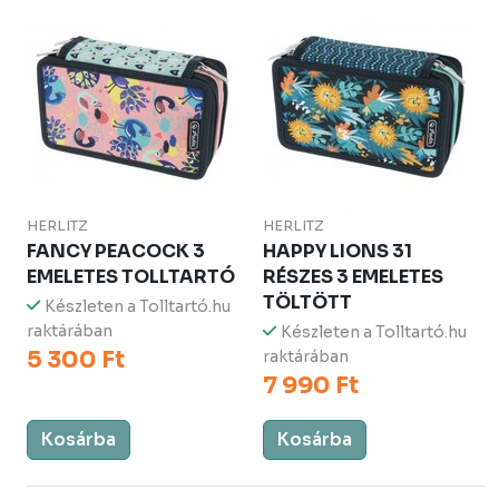
HERLITZ
HERLITZ
FANCY PEACOCK 3
HAPPY LIONS 31
EMELETES TOLLTARTÓ
RÉSZES 3 EMELETES
TÖLTÖTT
Készleten a Tolltartó.hu
raktárában
Készleten a Tolltartó.hu
5 300 Ft
raktárában
7 990 Ft
Kosárba
Kosárba