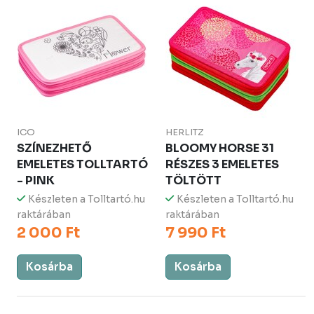
ICO
HERLITZ
SZÍNEZHETŐ
BLOOMY HORSE 31
EMELETES TOLLTARTÓ
RÉSZES 3 EMELETES
- PINK
TÖLTÖTT
Készleten a Tolltartó.hu
Készleten a Tolltartó.hu
raktárában
raktárában
2 000 Ft
7 990 Ft
Kosárba
Kosárba