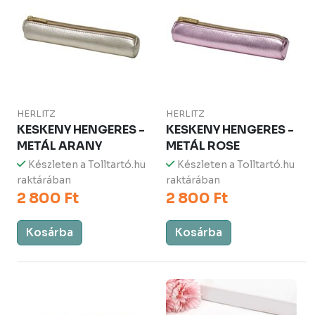
HERLITZ
HERLITZ
KESKENY HENGERES -
KESKENY HENGERES -
METÁL ARANY
METÁL ROSE
Készleten a Tolltartó.hu
Készleten a Tolltartó.hu
raktárában
raktárában
2 800 Ft
2 800 Ft
Kosárba
Kosárba