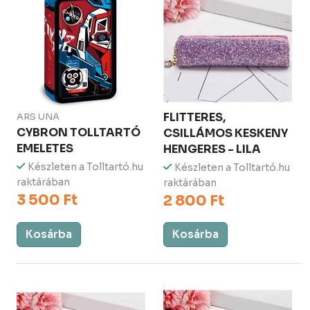
FLITTERES,
ARS UNA
CYBRON TOLLTARTÓ
CSILLÁMOS KESKENY
EMELETES
HENGERES - LILA
Készleten a Tolltartó.hu
Készleten a Tolltartó.hu
raktárában
raktárában
3 500 Ft
2 800 Ft
Kosárba
Kosárba