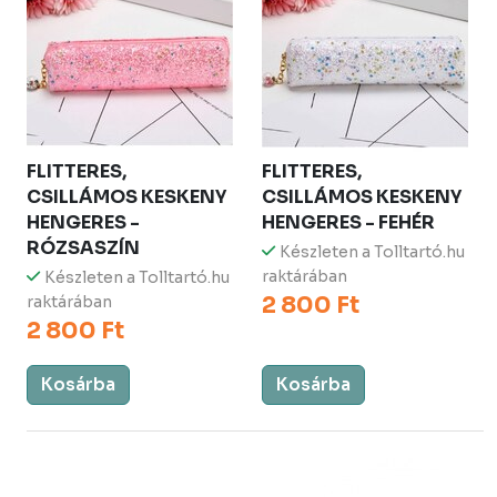
FLITTERES,
FLITTERES,
CSILLÁMOS KESKENY
CSILLÁMOS KESKENY
HENGERES -
HENGERES - FEHÉR
RÓZSASZÍN
Készleten a Tolltartó.hu
raktárában
Készleten a Tolltartó.hu
2 800 Ft
raktárában
2 800 Ft
Kosárba
Kosárba