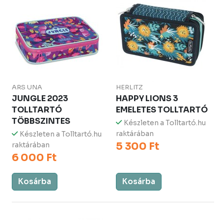
ARS UNA
HERLITZ
JUNGLE 2023
HAPPY LIONS 3
TOLLTARTÓ
EMELETES TOLLTARTÓ
TÖBBSZINTES
Készleten a Tolltartó.hu
raktárában
Készleten a Tolltartó.hu
5 300 Ft
raktárában
6 000 Ft
Kosárba
Kosárba