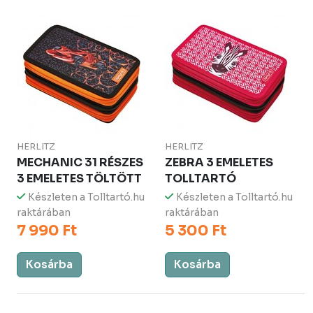
HERLITZ
HERLITZ
MECHANIC 31 RÉSZES
ZEBRA 3 EMELETES
3 EMELETES TÖLTÖTT
TOLLTARTÓ
Készleten a Tolltartó.hu
Készleten a Tolltartó.hu
raktárában
raktárában
7 990 Ft
5 300 Ft
Kosárba
Kosárba