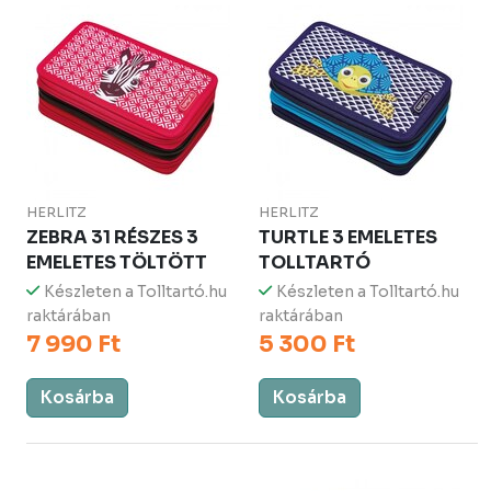
HERLITZ
HERLITZ
ZEBRA 31 RÉSZES 3
TURTLE 3 EMELETES
EMELETES TÖLTÖTT
TOLLTARTÓ
Készleten a Tolltartó.hu
Készleten a Tolltartó.hu
raktárában
raktárában
7 990 Ft
5 300 Ft
Kosárba
Kosárba