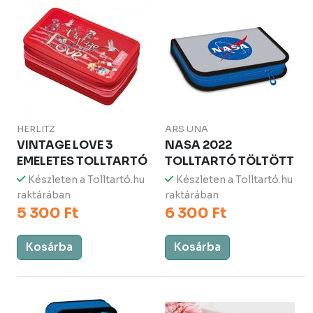
HERLITZ
ARS UNA
VINTAGE LOVE 3
NASA 2022
EMELETES TOLLTARTÓ
TOLLTARTÓ TÖLTÖTT
Készleten a Tolltartó.hu
Készleten a Tolltartó.hu
raktárában
raktárában
5 300 Ft
6 300 Ft
Kosárba
Kosárba