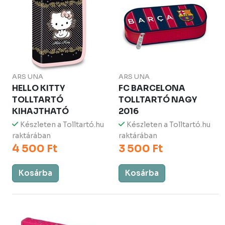
ARS UNA
ARS UNA
HELLO KITTY
FC BARCELONA
TOLLTARTÓ
TOLLTARTÓ NAGY
KIHAJTHATÓ
2016
Készleten a Tolltartó.hu
Készleten a Tolltartó.hu
raktárában
raktárában
4 500 Ft
3 500 Ft
Kosárba
Kosárba