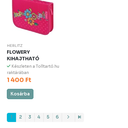
HERLITZ
FLOWERY
KIHAJTHATÓ
Készleten a Tolltartó.hu
raktárában
1 400 Ft
Kosárba
1
2
3
4
5
6