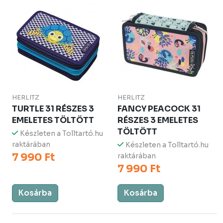
HERLITZ
HERLITZ
TURTLE 31 RÉSZES 3
FANCY PEACOCK 31
EMELETES TÖLTÖTT
RÉSZES 3 EMELETES
TÖLTÖTT
Készleten a Tolltartó.hu
raktárában
Készleten a Tolltartó.hu
7 990 Ft
raktárában
7 990 Ft
Kosárba
Kosárba