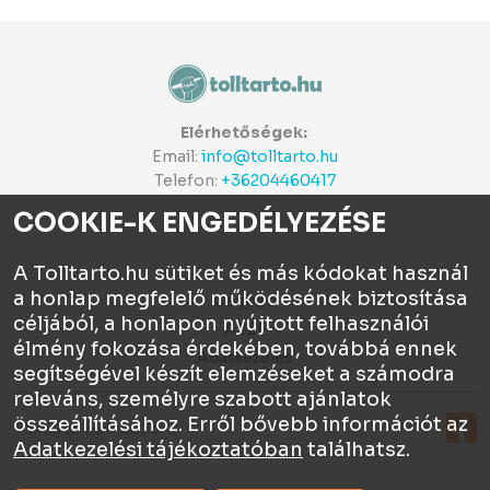
Elérhetőségek:
Email:
info@tolltarto.hu
Telefon:
+36204460417
COOKIE-K ENGEDÉLYEZÉSE
A Tolltarto.hu sütiket és más kódokat használ
a honlap megfelelő működésének biztosítása
Céginfo
céljából, a honlapon nyújtott felhasználói
ÁSZF
élmény fokozása érdekében, továbbá ennek
Adatkezelés
segítségével készít elemzéseket a számodra
releváns, személyre szabott ajánlatok
összeállításához. Erről bővebb információt az
Tolltartó.hu © 2026
Adatkezelési tájékoztatóban
találhatsz.