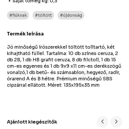
saját tömeg kg: 0,3
#fiúknak
#töltött
#újdonság
Termék leírása
Jó minőségű írószerekkel töltött tolltartó, két
kihajtható füllel. Tartalma: 10 db színes ceruza, 2
db 2B, 1 db HB grafit ceruza, 8 db filctoll, 1 db 15
cm-es egyenes és 1 db 9x9 x11 cm-es derékszögű
vonalzó,1 db betű- és számsablon, hegyező, radír,
órarend A és B hétre. Prémium minőségű SBS
cipzárral ellátott. Méret: 135x195x35 mm
Ajánlott kiegészítők