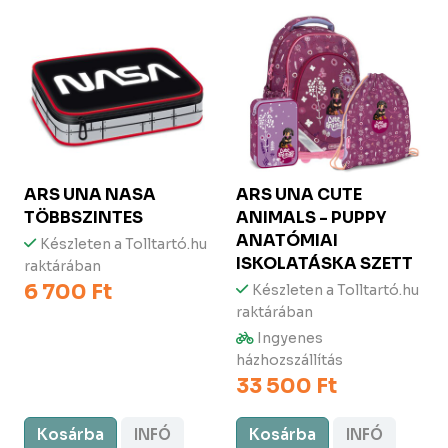
ARS UNA
NASA
ARS UNA
CUTE
TÖBBSZINTES
ANIMALS - PUPPY
ANATÓMIAI
Készleten a Tolltartó.hu
ISKOLATÁSKA SZETT
raktárában
6 700 Ft
Készleten a Tolltartó.hu
raktárában
Ingyenes
házhozszállítás
33 500 Ft
Kosárba
INFÓ
Kosárba
INFÓ