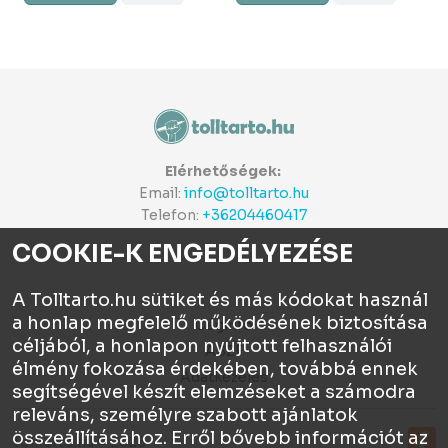
Elérhetőségek:
Email:
info@tolltarto.hu
Telefon:
+36204460417
COOKIE-K ENGEDÉLYEZÉSE
A Tolltarto.hu sütiket és más kódokat használ
a honlap megfelelő működésének biztosítása
Céginfo
céljából, a honlapon nyújtott felhasználói
ÁSZF
élmény fokozása érdekében, továbbá ennek
Adatkezelés
segítségével készít elemzéseket a számodra
releváns, személyre szabott ajánlatok
összeállításához. Erről bővebb információt az
Tolltartó.hu © 2026