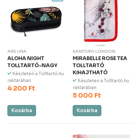
ARS UNA
SANTORO LONDON
ALOHA NIGHT
MIRABELLE ROSE TEA
TOLLTARTÓ-NAGY
TOLLTARTÓ
KIHAJTHATÓ
Készleten a Tolltartó.hu
raktárában
Készleten a Tolltartó.hu
4 200 Ft
raktárában
5 000 Ft
Kosárba
Kosárba