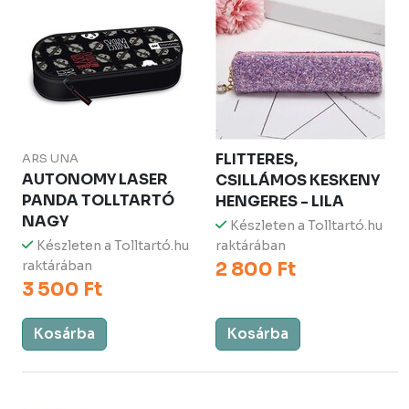
FLITTERES,
ARS UNA
AUTONOMY LASER
CSILLÁMOS KESKENY
PANDA TOLLTARTÓ
HENGERES - LILA
NAGY
Készleten a Tolltartó.hu
Készleten a Tolltartó.hu
raktárában
raktárában
2 800 Ft
3 500 Ft
Kosárba
Kosárba