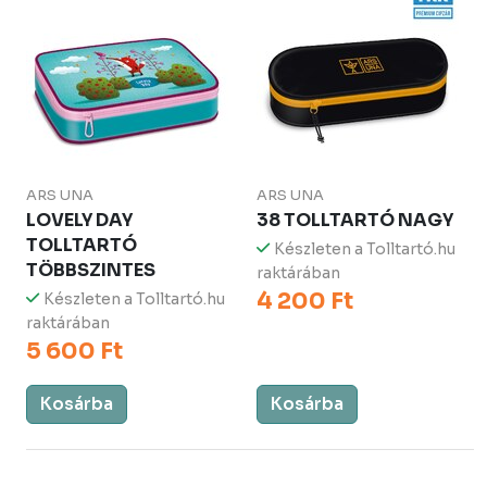
ARS UNA
ARS UNA
LOVELY DAY
38 TOLLTARTÓ NAGY
TOLLTARTÓ
Készleten a Tolltartó.hu
TÖBBSZINTES
raktárában
4 200 Ft
Készleten a Tolltartó.hu
raktárában
5 600 Ft
Kosárba
Kosárba