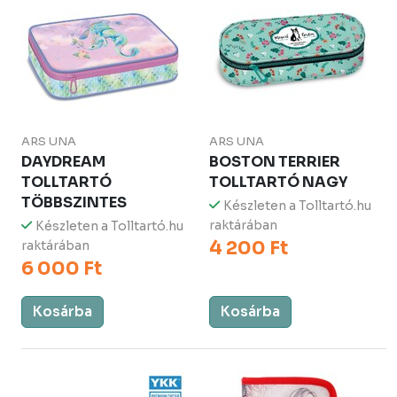
ARS UNA
ARS UNA
DAYDREAM
BOSTON TERRIER
TOLLTARTÓ
TOLLTARTÓ NAGY
TÖBBSZINTES
Készleten a Tolltartó.hu
raktárában
Készleten a Tolltartó.hu
4 200 Ft
raktárában
6 000 Ft
Kosárba
Kosárba