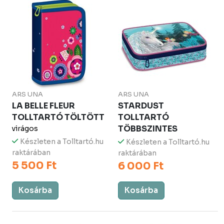
ARS UNA
ARS UNA
LA BELLE FLEUR
STARDUST
TOLLTARTÓ TÖLTÖTT
TOLLTARTÓ
TÖBBSZINTES
virágos
Készleten a Tolltartó.hu
Készleten a Tolltartó.hu
raktárában
raktárában
5 500 Ft
6 000 Ft
Kosárba
Kosárba