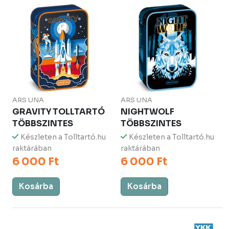
ARS UNA
ARS UNA
GRAVITY TOLLTARTÓ
NIGHTWOLF
TÖBBSZINTES
TÖBBSZINTES
Készleten a Tolltartó.hu
Készleten a Tolltartó.hu
raktárában
raktárában
6 000 Ft
6 000 Ft
Kosárba
Kosárba