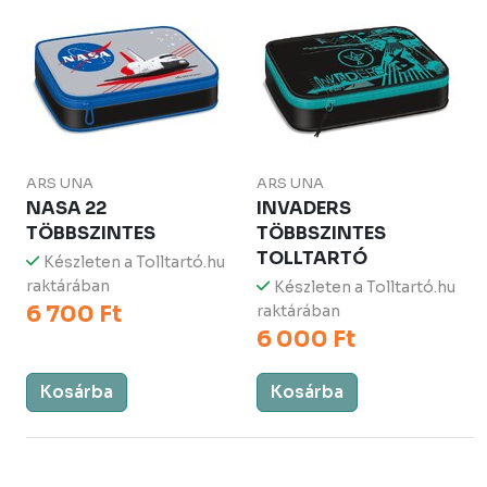
ARS UNA
ARS UNA
NASA 22
INVADERS
TÖBBSZINTES
TÖBBSZINTES
TOLLTARTÓ
Készleten a Tolltartó.hu
raktárában
Készleten a Tolltartó.hu
6 700 Ft
raktárában
6 000 Ft
Kosárba
Kosárba