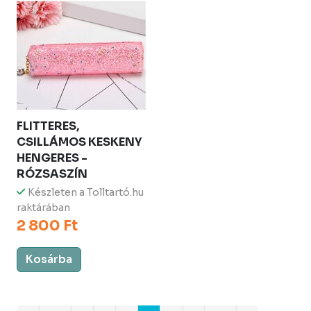
FLITTERES,
CSILLÁMOS KESKENY
HENGERES -
RÓZSASZÍN
Készleten a Tolltartó.hu
raktárában
2 800 Ft
Kosárba