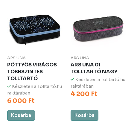
ARS UNA
ARS UNA
PÖTTYÖS VIRÁGOS
ARS UNA 01
TÖBBSZINTES
TOLLTARTÓ NAGY
TOLLTARTÓ
Készleten a Tolltartó.hu
raktárában
Készleten a Tolltartó.hu
4 200 Ft
raktárában
6 000 Ft
Kosárba
Kosárba