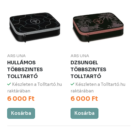
ARS UNA
ARS UNA
HULLÁMOS
DZSUNGEL
TÖBBSZINTES
TÖBBSZINTES
TOLLTARTÓ
TOLLTARTÓ
Készleten a Tolltartó.hu
Készleten a Tolltartó.hu
raktárában
raktárában
6 000 Ft
6 000 Ft
Kosárba
Kosárba