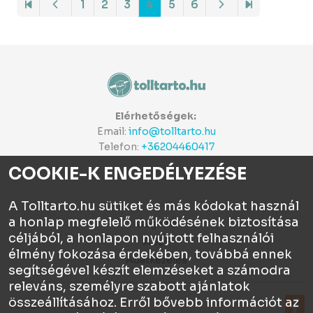
1
2
3
4
5
6
Elérhetőségek:
Email:
info@tolltarto.hu
Telefon:
+36204460417
COOKIE-K ENGEDÉLYEZÉSE
A Tolltarto.hu sütiket és más kódokat használ
a honlap megfelelő működésének biztosítása
Céginfo
céljából, a honlapon nyújtott felhasználói
ÁSZF
élmény fokozása érdekében, továbbá ennek
Adatkezelés
segítségével készít elemzéseket a számodra
releváns, személyre szabott ajánlatok
összeállításához. Erről bővebb információt az
Tolltartó.hu © 2026