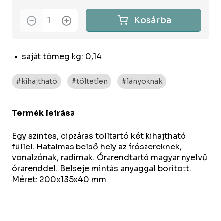
Kosárba
saját tömeg kg: 0,14
#kihajtható
#töltetlen
#lányoknak
Termék leírása
Egy szintes, cipzáras tolltartó két kihajtható
füllel. Hatalmas belső hely az írószereknek,
vonalzónak, radírnak. Órarendtartó magyar nyelvű
órarenddel. Belseje mintás anyaggal borított.
Méret: 200x135x40 mm