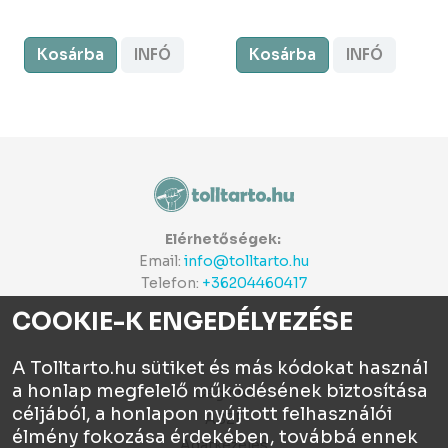
Kosárba
INFÓ
Kosárba
INFÓ
Elérhetőségek:
Email:
info@tolltarto.hu
Telefon:
+36204460417
COOKIE-K ENGEDÉLYEZÉSE
A Tolltarto.hu sütiket és más kódokat használ
a honlap megfelelő működésének biztosítása
Céginfo
céljából, a honlapon nyújtott felhasználói
ÁSZF
élmény fokozása érdekében, továbbá ennek
Adatkezelés