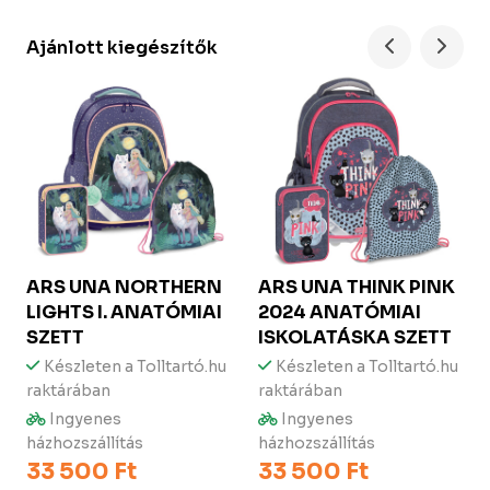
Ajánlott kiegészítők
ARS UNA
NORTHERN
ARS UNA
THINK PINK
LIGHTS I. ANATÓMIAI
2024 ANATÓMIAI
SZETT
ISKOLATÁSKA SZETT
Készleten a Tolltartó.hu
Készleten a Tolltartó.hu
raktárában
raktárában
Ingyenes
Ingyenes
házhozszállítás
házhozszállítás
33 500 Ft
33 500 Ft