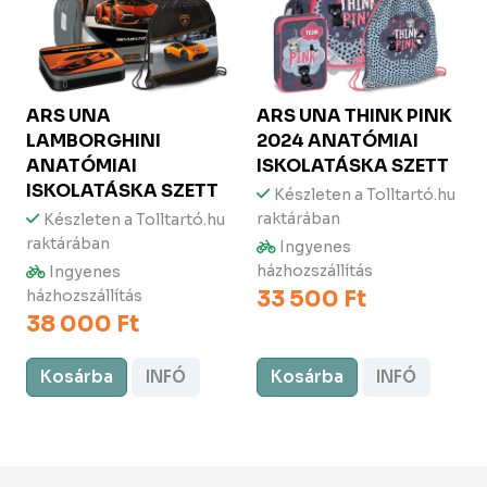
ARS UNA
ARS UNA
THINK PINK
LAMBORGHINI
2024 ANATÓMIAI
ANATÓMIAI
ISKOLATÁSKA SZETT
ISKOLATÁSKA SZETT
Készleten a Tolltartó.hu
raktárában
Készleten a Tolltartó.hu
raktárában
Ingyenes
házhozszállítás
Ingyenes
33 500 Ft
házhozszállítás
38 000 Ft
Kosárba
INFÓ
Kosárba
INFÓ