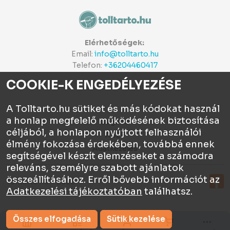
Elérhetőségek:
Email:
info@tolltarto.hu
Telefon:
+36204460417
COOKIE-K ENGEDÉLYEZÉSE
A Tolltarto.hu sütiket és más kódokat használ
a honlap megfelelő működésének biztosítása
Céginfo
céljából, a honlapon nyújtott felhasználói
ÁSZF
élmény fokozása érdekében, továbbá ennek
Adatkezelés
segítségével készít elemzéseket a számodra
releváns, személyre szabott ajánlatok
összeállításához. Erről bővebb információt az
Tolltartó.hu © 2026
Adatkezelési tájékoztatóban
találhatsz.
Összes elfogadása
Sütik kezelése