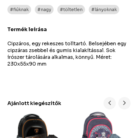
#fiúknak
#nagy
#töltetlen
#lányoknak
Termék leírása
Cipzáros, egy rekeszes tolltartó. Belsejében egy
cipzáras zsebbel és gumis kialakítással. Sok
írószer tárolására alkalmas, könnyű. Méret:
230x55x90 mm
Ajánlott kiegészítők