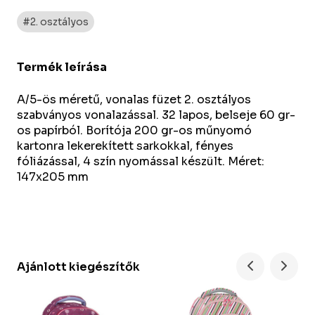
#2. osztályos
Termék leírása
A/5-ös méretű, vonalas füzet 2. osztályos
szabványos vonalazással. 32 lapos, belseje 60 gr-
os papírból. Borítója 200 gr-os műnyomó
kartonra lekerekített sarkokkal, fényes
fóliázással, 4 szín nyomással készült. Méret:
147x205 mm
Ajánlott kiegészítők