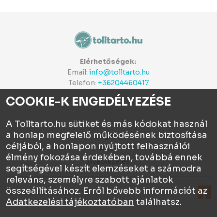
Elérhetőségek:
Email:
info@tolltarto.hu
Telefon:
+36204460417
COOKIE-K ENGEDÉLYEZÉSE
A Tolltarto.hu sütiket és más kódokat használ
a honlap megfelelő működésének biztosítása
Céginfo
céljából, a honlapon nyújtott felhasználói
ÁSZF
élmény fokozása érdekében, továbbá ennek
Adatkezelés
segítségével készít elemzéseket a számodra
releváns, személyre szabott ajánlatok
összeállításához. Erről bővebb információt az
Tolltartó.hu © 2026
Adatkezelési tájékoztatóban
találhatsz.