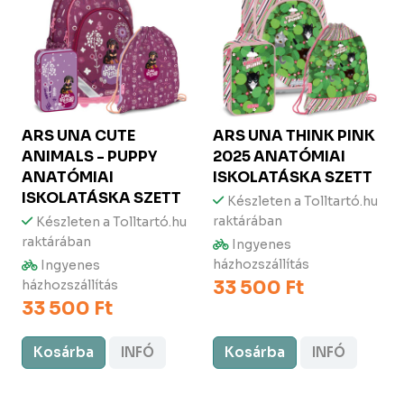
ARS UNA
CUTE
ARS UNA
THINK PINK
ANIMALS - PUPPY
2025 ANATÓMIAI
ANATÓMIAI
ISKOLATÁSKA SZETT
ISKOLATÁSKA SZETT
Készleten a Tolltartó.hu
raktárában
Készleten a Tolltartó.hu
raktárában
Ingyenes
házhozszállítás
Ingyenes
33 500 Ft
házhozszállítás
33 500 Ft
Kosárba
INFÓ
Kosárba
INFÓ