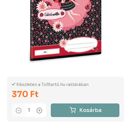
Készleten a Tolltartó.hu raktárában
370 Ft
Kosárba