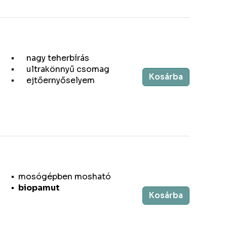
nagy teherbírás
ultrakönnyű csomag
Kosárba
ejtőernyőselyem
mosógépben mosható
biopamut
Kosárba