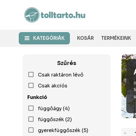
KATEGÓRIÁK
KOSÁR
TERMÉKEINK
Szűrés
Csak raktáron lévő
I
Csak akciós
l
s
Funkció
függőágy (4)
függőszék (2)
gyerekfüggőszék (5)