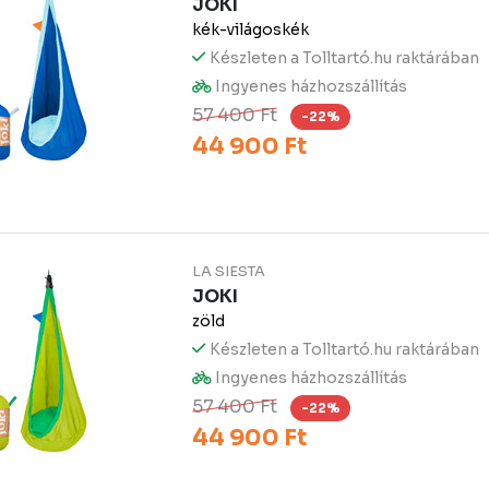
JOKI
kék-világoskék
Készleten a Tolltartó.hu raktárában
Ingyenes házhozszállítás
57 400 Ft
-22%
44 900 Ft
LA SIESTA
JOKI
zöld
Készleten a Tolltartó.hu raktárában
Ingyenes házhozszállítás
57 400 Ft
-22%
44 900 Ft