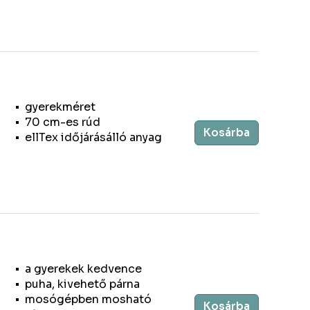
gyerekméret
70 cm-es rúd
Kosárba
ellTex időjárásálló anyag
a gyerekek kedvence
puha, kivehető párna
mosógépben mosható
Kosárba