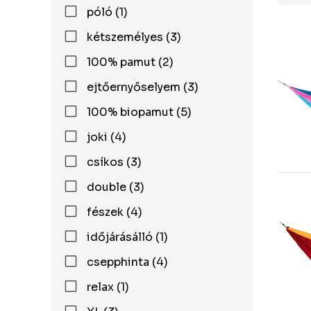
póló (1)
kétszemélyes (3)
100% pamut (2)
ejtőernyőselyem (3)
100% biopamut (5)
joki (4)
csíkos (3)
double (3)
fészek (4)
időjárásálló (1)
csepphinta (4)
relax (1)