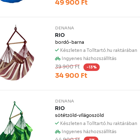
49 900 Ft
DENANA
RIO
bordó-barna
Készleten a Tolltartó.hu raktárában
Ingyenes házhozszállítás
39 900 Ft
-13%
34 900 Ft
DENANA
RIO
sötétzöld-világoszöld
Készleten a Tolltartó.hu raktárában
Ingyenes házhozszállítás
44 900 Ft