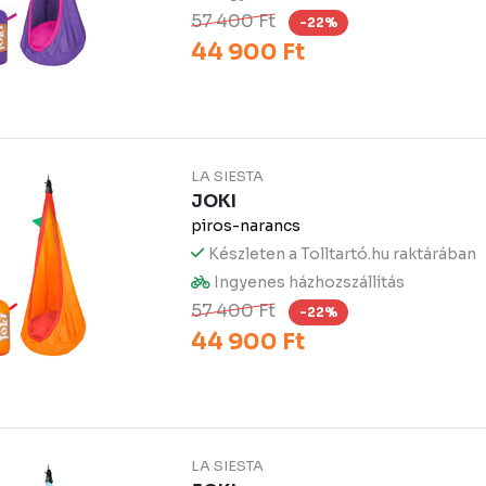
57 400 Ft
-22%
44 900 Ft
LA SIESTA
JOKI
piros-narancs
Készleten a Tolltartó.hu raktárában
Ingyenes házhozszállítás
57 400 Ft
-22%
44 900 Ft
LA SIESTA