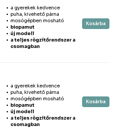
a gyerekek kedvence
puha, kivehető párna
mosógépben mosható
Kosárba
biopamut
új modell
a teljes rögzítőrendszer a
csomagban
a gyerekek kedvence
puha, kivehető párna
mosógépben mosható
Kosárba
biopamut
új modell
a teljes rögzítőrendszer a
csomagban