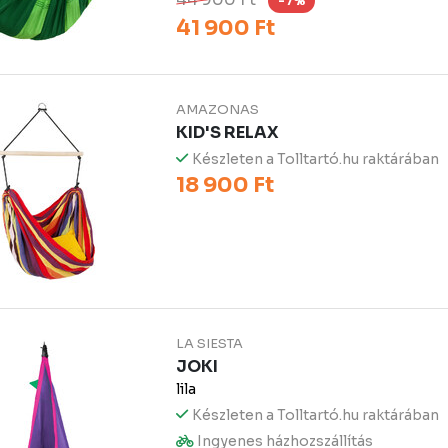
-7%
41 900 Ft
AMAZONAS
KID'S RELAX
Készleten a Tolltartó.hu raktárában
18 900 Ft
LA SIESTA
JOKI
lila
Készleten a Tolltartó.hu raktárában
Ingyenes házhozszállítás