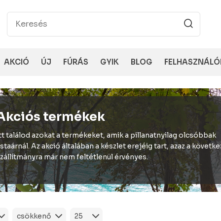
AKCIÓ
ÚJ
FÚRÁS
GYIK
BLOG
FELHASZNÁLÓ
Akciós termékek
tt találod azokat a termékeket, amik a pillanatnyilag olcsóbbak
istaárnál. Az akció általában a készlet erejéig tart, azaz a követk
zállítmányra már nem feltétlenül érvényes.