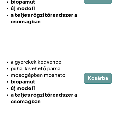
biopamut
új modell
a teljes rögzítőrendszer a
csomagban
a gyerekek kedvence
puha, kivehető párna
mosógépben mosható
Kosárba
biopamut
új modell
a teljes rögzítőrendszer a
csomagban