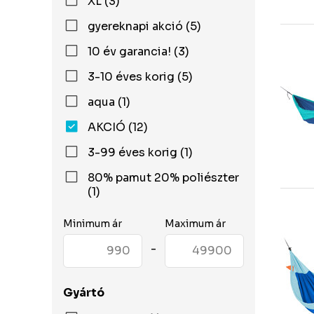
XL (3)
gyereknapi akció (5)
10 év garancia! (3)
3-10 éves korig (5)
aqua (1)
AKCIÓ (12)
3-99 éves korig (1)
80% pamut 20% poliészter
(1)
Minimum ár
Maximum ár
-
Gyártó