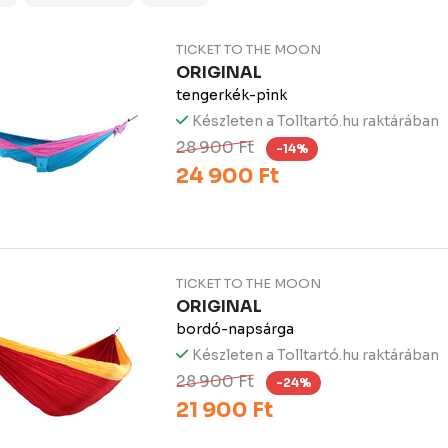
TICKET TO THE MOON
ORIGINAL
tengerkék-pink
Készleten a Tolltartó.hu raktárában
28 900 Ft
-14%
24 900 Ft
TICKET TO THE MOON
ORIGINAL
bordó-napsárga
Készleten a Tolltartó.hu raktárában
28 900 Ft
-24%
21 900 Ft