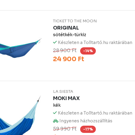
TICKET TO THE MOON
ORIGINAL
sötétkék-türkiz
Készleten a Tolltartó.hu raktárában
28 900 Ft
-14%
24 900 Ft
LA SIESTA
MOKI MAX
kék
Készleten a Tolltartó.hu raktárában
Ingyenes házhozszállítás
59 990 Ft
-17%