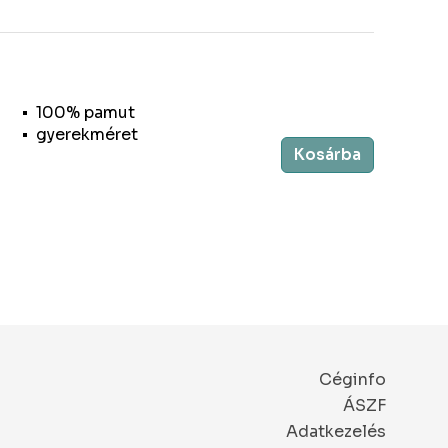
100% pamut
gyerekméret
Kosárba
Céginfo
ÁSZF
Adatkezelés