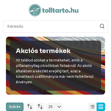
Akciós termékek
Itt találod azokat a termékeket, amik a
pillanatnyilag olcsóbbak listaárnál. Az akció
általában a készlet erejéig tart, azaz a
következő szállítmányra már nem feltétlenül
érvényes.
Szűrés