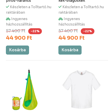
piros-narancs
kék-világoskék
Készleten a Tolltartó.hu
Készleten a Tolltartó.hu
raktárában
raktárában
Ingyenes
Ingyenes
házhozszállítás
házhozszállítás
57 400 Ft
57 400 Ft
-22%
-22%
44 900 Ft
44 900 Ft
Kosárba
Kosárba