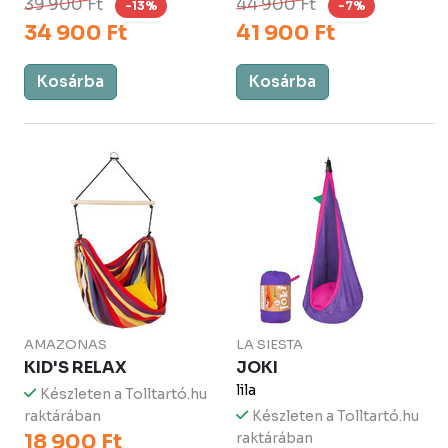
39 900 Ft
44 900 Ft
-13%
-7%
34 900 Ft
41 900 Ft
Kosárba
Kosárba
AMAZONAS
LA SIESTA
KID'S RELAX
JOKI
lila
Készleten a Tolltartó.hu
raktárában
Készleten a Tolltartó.hu
18 900 Ft
raktárában