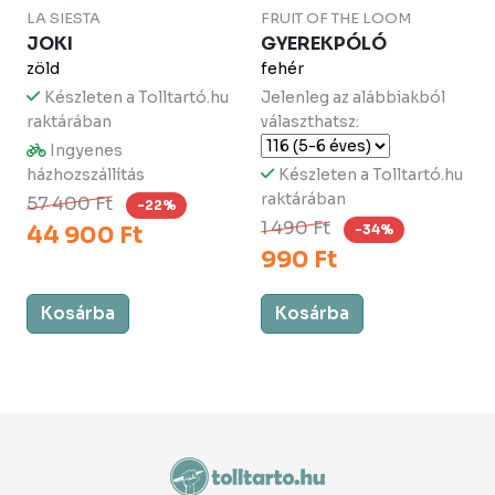
LA SIESTA
FRUIT OF THE LOOM
JOKI
GYEREKPÓLÓ
zöld
fehér
Készleten a Tolltartó.hu
Jelenleg az alábbiakból
raktárában
választhatsz:
Ingyenes
házhozszállítás
Készleten a Tolltartó.hu
raktárában
57 400 Ft
-22%
1 490 Ft
44 900 Ft
-34%
990 Ft
Kosárba
Kosárba