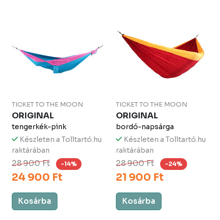
TICKET TO THE MOON
TICKET TO THE MOON
ORIGINAL
ORIGINAL
tengerkék-pink
bordó-napsárga
Készleten a Tolltartó.hu
Készleten a Tolltartó.hu
raktárában
raktárában
28 900 Ft
28 900 Ft
-14%
-24%
24 900 Ft
21 900 Ft
Kosárba
Kosárba