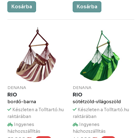
Kosárba
Kosárba
DENANA
DENANA
RIO
RIO
bordó-barna
sötétzöld-világoszöld
Készleten a Tolltartó.hu
Készleten a Tolltartó.hu
raktárában
raktárában
Ingyenes
Ingyenes
házhozszállítás
házhozszállítás