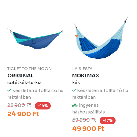
TICKET TO THE MOON
LA SIESTA
ORIGINAL
MOKI MAX
sötétkék-türkiz
kék
Készleten a Tolltartó.hu
Készleten a Tolltartó.hu
raktárában
raktárában
28 900 Ft
Ingyenes
-14%
házhozszállítás
24 900 Ft
59 990 Ft
-17%
49 900 Ft