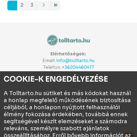
1
2
3
Elérhetőségek:
Email:
info@tolltarto.hu
Telefon:
+36204460417
COOKIE-K ENGEDÉLYEZÉSE
A Tolltarto.hu sütiket és más kódokat használ
a honlap megfelelő működésének biztosítása
Céginfo
céljából, a honlapon nyújtott felhasználói
ÁSZF
élmény fokozása érdekében, továbbá ennek
Adatkezelés
segítségével készít elemzéseket a számodra
releváns, személyre szabott ajánlatok
összeállításához. Erről bővebb információt az
Tolltartó.hu © 2026