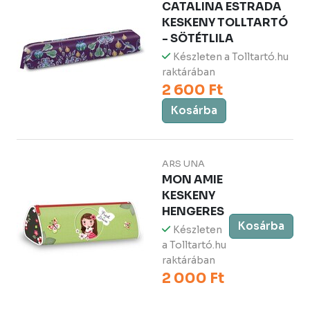
CATALINA ESTRADA
KESKENY TOLLTARTÓ
- SÖTÉTLILA
Készleten a Tolltartó.hu
raktárában
2 600 Ft
Kosárba
ARS UNA
MON AMIE
KESKENY
HENGERES
Kosárba
Készleten
a Tolltartó.hu
raktárában
2 000 Ft