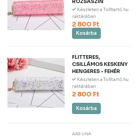
RÓZSASZÍN
Készleten a Tolltartó.hu
raktárában
2 800 Ft
Kosárba
FLITTERES,
CSILLÁMOS KESKENY
HENGERES - FEHÉR
Készleten a Tolltartó.hu
raktárában
2 800 Ft
Kosárba
ARS UNA