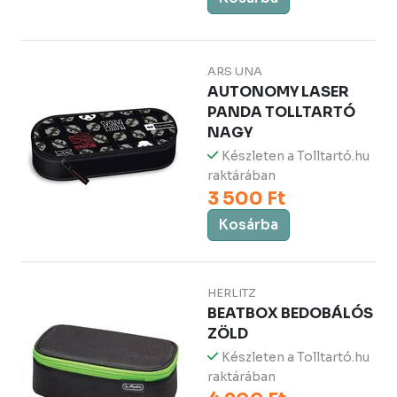
ARS UNA
AUTONOMY LASER
PANDA TOLLTARTÓ
NAGY
Készleten a Tolltartó.hu
raktárában
3 500 Ft
Kosárba
HERLITZ
BEATBOX BEDOBÁLÓS
ZÖLD
Készleten a Tolltartó.hu
raktárában