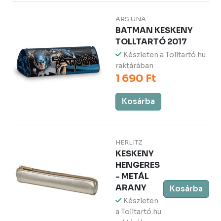
ARS UNA
BATMAN KESKENY
TOLLTARTÓ 2017
Készleten a Tolltartó.hu
raktárában
1 690 Ft
Kosárba
HERLITZ
KESKENY
HENGERES
- METÁL
ARANY
Kosárba
Készleten
a Tolltartó.hu