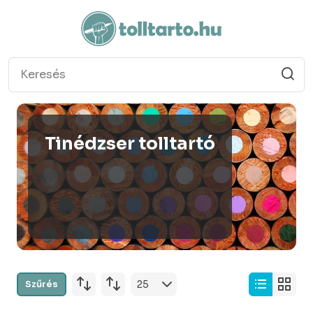
Tinédzser tolltartó
Szűrés