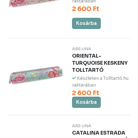
raktárában
2 600 Ft
Kosárba
ARS UNA
ORIENTAL-
TURQUOISE KESKENY
TOLLTARTÓ
Készleten a Tolltartó.hu
raktárában
2 600 Ft
Kosárba
ARS UNA
CATALINA ESTRADA