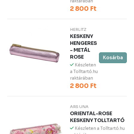
raktárában
2 800 Ft
HERLITZ
KESKENY
HENGERES
- METÁL
ROSE
Kosárba
Készleten
a Tolltartó.hu
raktárában
2 800 Ft
ARS UNA
ORIENTAL-ROSE
KESKENY TOLLTARTÓ
Készleten a Tolltartó.hu