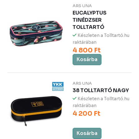
ARS UNA
EUCALYPTUS
TINÉDZSER
TOLLTARTÓ
Készleten a Tolltartó.hu
raktárában
4 800 Ft
Kosárba
ARS UNA
38 TOLLTARTÓ NAGY
Készleten a Tolltartó.hu
raktárában
4 200 Ft
Kosárba