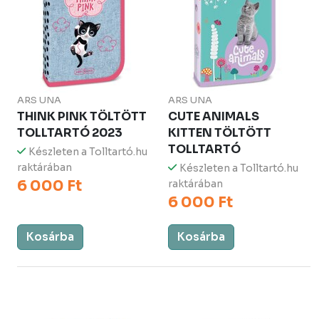
ARS UNA
ARS UNA
THINK PINK TÖLTÖTT
CUTE ANIMALS
TOLLTARTÓ 2023
KITTEN TÖLTÖTT
TOLLTARTÓ
Készleten a Tolltartó.hu
raktárában
Készleten a Tolltartó.hu
6 000 Ft
raktárában
6 000 Ft
Kosárba
Kosárba