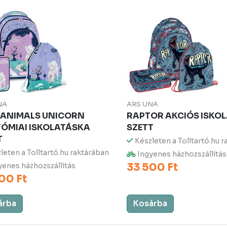
NA
ARS UNA
 ANIMALS UNICORN
RAPTOR AKCIÓS ISKO
ÓMIAI ISKOLATÁSKA
SZETT
T
Készleten a Tolltartó.hu 
leten a Tolltartó.hu raktárában
Ingyenes házhozszállítás
33 500 Ft
enes házhozszállítás
00 Ft
árba
Kosárba