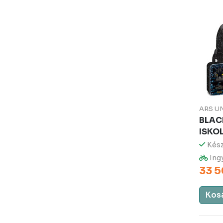
ARS U
BLACK
ISKO
Kész
Ingy
33 5
Kos