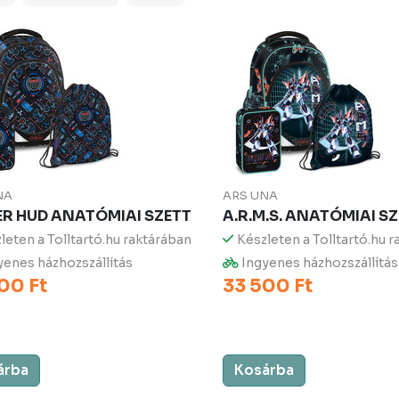
NA
ARS UNA
R HUD ANATÓMIAI SZETT
A.R.M.S. ANATÓMIAI S
leten a Tolltartó.hu raktárában
Készleten a Tolltartó.hu 
enes házhozszállítás
Ingyenes házhozszállítás
00 Ft
33 500 Ft
árba
Kosárba