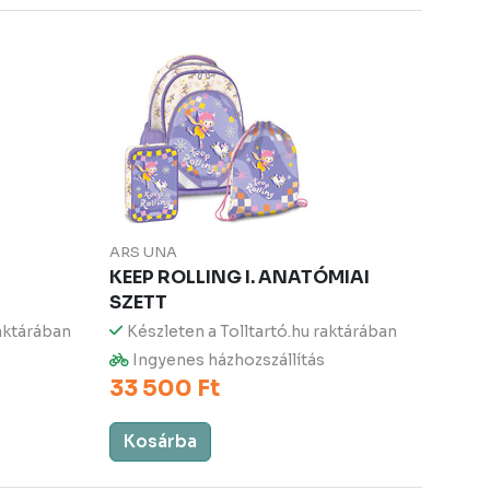
ARS UNA
KEEP ROLLING I. ANATÓMIAI
SZETT
raktárában
Készleten a Tolltartó.hu raktárában
Ingyenes házhozszállítás
33 500 Ft
Kosárba