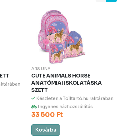
ARS UNA
ZETT
CUTE ANIMALS HORSE
ANATÓMIAI ISKOLATÁSKA
raktárában
SZETT
Készleten a Tolltartó.hu raktárában
Ingyenes házhozszállítás
33 500 Ft
Kosárba