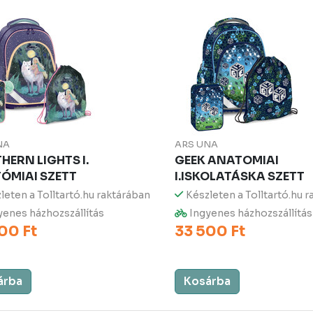
NA
ARS UNA
HERN LIGHTS I.
GEEK ANATOMIAI
ÓMIAI SZETT
I.ISKOLATÁSKA SZETT
leten a Tolltartó.hu raktárában
Készleten a Tolltartó.hu 
enes házhozszállítás
Ingyenes házhozszállítás
00 Ft
33 500 Ft
árba
Kosárba