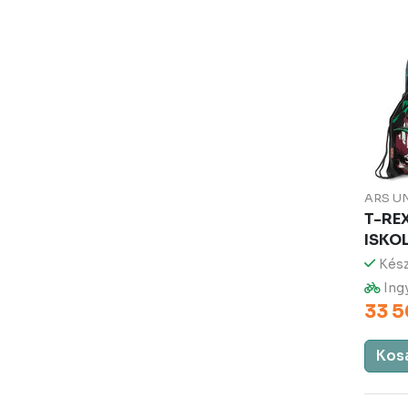
ARS U
T-RE
ISKO
Kész
Ingy
33 5
Kos