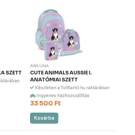
ARS UNA
KA SZETT
CUTE ANIMALS AUSSIE I.
ANATÓMIAI SZETT
raktárában
Készleten a Tolltartó.hu raktárában
Ingyenes házhozszállítás
33 500 Ft
Kosárba