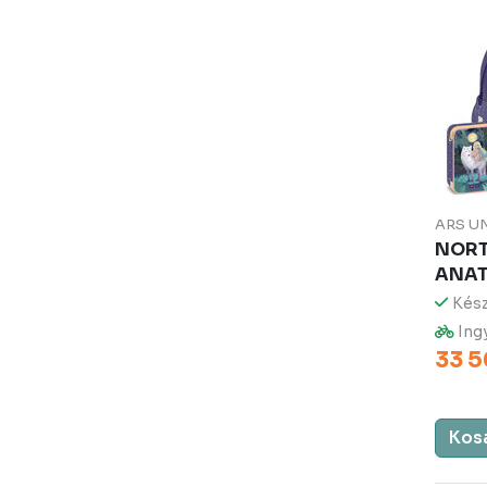
ARS U
NORT
ANAT
Kész
Ingy
33 5
Kos