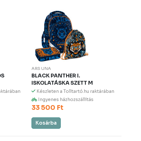
ARS UNA
ÓS
BLACK PANTHER I.
ISKOLATÁSKA SZETT M
raktárában
Készleten a Tolltartó.hu raktárában
Ingyenes házhozszállítás
33 500 Ft
Kosárba