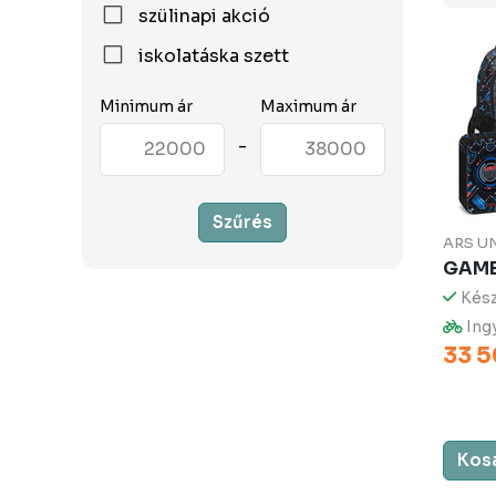
szülinapi akció
iskolatáska szett
Minimum ár
Maximum ár
-
Szűrés
ARS U
GAME
Kész
Ingy
33 5
Kos