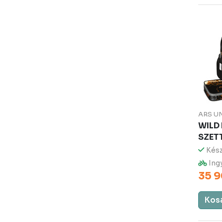
ARS U
WILD
SZET
Kész
Ingy
35 9
Kos