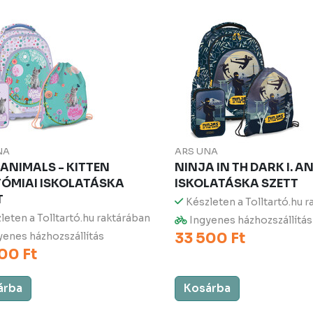
NA
ARS UNA
 ANIMALS - KITTEN
NINJA IN TH DARK I. 
ÓMIAI ISKOLATÁSKA
ISKOLATÁSKA SZETT
T
Készleten a Tolltartó.hu 
leten a Tolltartó.hu raktárában
Ingyenes házhozszállítás
33 500 Ft
enes házhozszállítás
00 Ft
árba
Kosárba