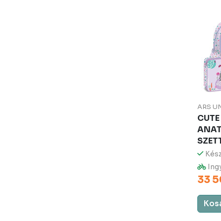
ARS U
CUTE
ANAT
SZET
Kész
Ingy
33 5
Kos