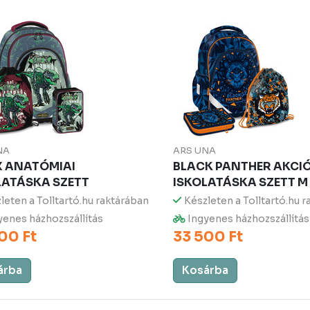
NA
ARS UNA
X ANATÓMIAI
BLACK PANTHER AKCI
LATÁSKA SZETT
ISKOLATÁSKA SZETT M
leten a Tolltartó.hu raktárában
Készleten a Tolltartó.hu 
enes házhozszállítás
Ingyenes házhozszállítás
00 Ft
33 500 Ft
árba
Kosárba