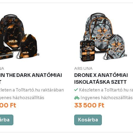
NA
ARS UNA
 IN THE DARK ANATÓMIAI
DRONE X ANATÓMIAI
T
ISKOLATÁSKA SZETT
leten a Tolltartó.hu raktárában
Készleten a Tolltartó.hu 
enes házhozszállítás
Ingyenes házhozszállítás
00 Ft
33 500 Ft
árba
Kosárba