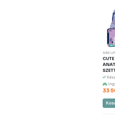
ARS U
CUTE
ANAT
SZET
Kész
Ingy
33 5
Kos