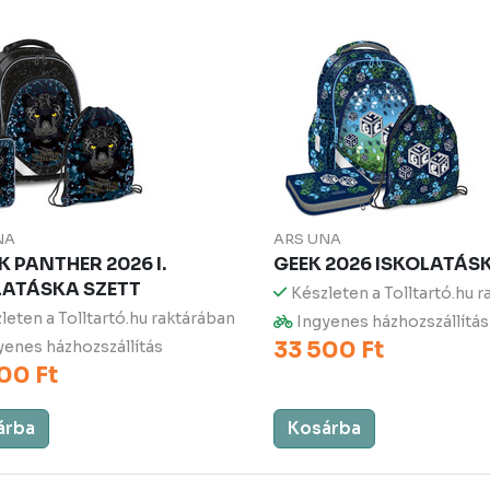
NA
ARS UNA
 PANTHER 2026 I.
GEEK 2026 ISKOLATÁS
LATÁSKA SZETT
Készleten a Tolltartó.hu 
leten a Tolltartó.hu raktárában
Ingyenes házhozszállítás
33 500 Ft
enes házhozszállítás
00 Ft
árba
Kosárba