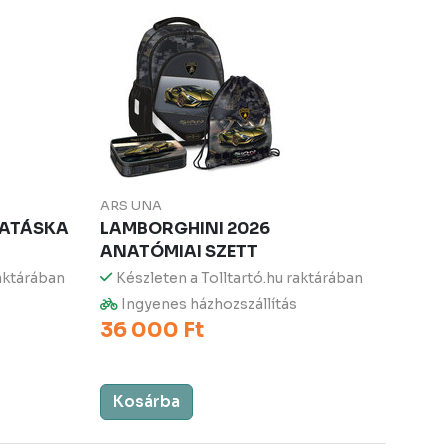
ARS UNA
LATÁSKA
LAMBORGHINI 2026
ANATÓMIAI SZETT
raktárában
Készleten a Tolltartó.hu raktárában
Ingyenes házhozszállítás
36 000 Ft
Kosárba