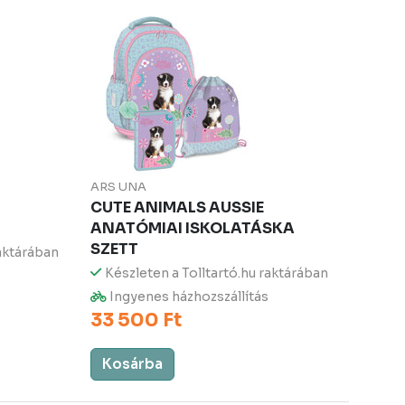
ARS UNA
CUTE ANIMALS AUSSIE
ANATÓMIAI ISKOLATÁSKA
SZETT
raktárában
Készleten a Tolltartó.hu raktárában
Ingyenes házhozszállítás
33 500 Ft
Kosárba