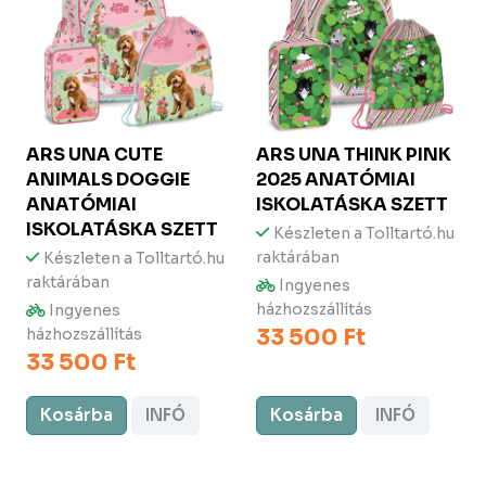
ARS UNA
CUTE
ARS UNA
THINK PINK
ANIMALS DOGGIE
2025 ANATÓMIAI
ANATÓMIAI
ISKOLATÁSKA SZETT
ISKOLATÁSKA SZETT
Készleten a Tolltartó.hu
raktárában
Készleten a Tolltartó.hu
raktárában
Ingyenes
házhozszállítás
Ingyenes
33 500 Ft
házhozszállítás
33 500 Ft
Kosárba
INFÓ
Kosárba
INFÓ