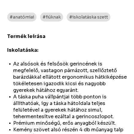
#anatómiai
#fiúknak
#iskolatáska szett
Termék leírása
Iskolatáska:
Az alsósok és felsősök gerincének is
megfelelő, vastagon párnázott, szellőztető
barázdákkal ellátott ergonomikus hátkiképzése
tökéletesen igazodik kicsi és nagyobb
gyerekek hátához egyaránt.
A táska puha vállpántjai több ponton is
állíthatóak, így a táska hátoldala teljes
felületével a gyerekek hátához simul,
tehermentesítve ezáltal a gerincoszlopot.
Prémium minőségű, erős anyagból készült.
Kemény szövet alsó részén 4 db műanyag talp