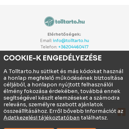
Elérhetőségek:
Email:
info@tolltarto.hu
Telefon:
+36204460417
COOKIE-K ENGEDÉLYEZÉSE
A Tolltarto.hu sütiket és más kódokat használ
a honlap megfelelő működésének biztosítása
Céginfo
céljából, a honlapon nyújtott felhasználói
ÁSZF
élmény fokozása érdekében, továbbá ennek
Adatkezelés
segítségével készít elemzéseket a számodra
releváns, személyre szabott ajánlatok
összeállításához. Erről bővebb információt az
Tolltartó.hu © 2026
Adatkezelési tájékoztatóban
találhatsz.