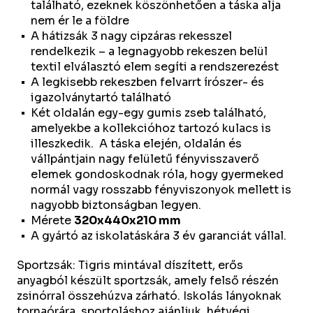
található, ezeknek köszönhetően a táska alja
nem ér le a földre
A hátizsák 3 nagy cipzáras rekesszel
rendelkezik – a legnagyobb rekeszen belül
textil elválasztó elem segíti a rendszerezést
A legkisebb rekeszben felvarrt írószer- és
igazolványtartó található
Két oldalán egy-egy gumis zseb található,
amelyekbe a kollekcióhoz tartozó kulacs is
illeszkedik. A táska elején, oldalán és
vállpántjain nagy felületű fényvisszaverő
elemek gondoskodnak róla, hogy gyermeked
normál vagy rosszabb fényviszonyok mellett is
nagyobb biztonságban legyen.
Mérete
320x440x210 mm
A gyártó az iskolatáskára 3 év garanciát vállal.
Sportzsák: Tigris mintával díszített, erős
anyagból készült sportzsák, amely felső részén
zsinórral összehúzva zárható. Iskolás lányoknak
tornaórára, sportoláshoz ajánljuk, hétvégi