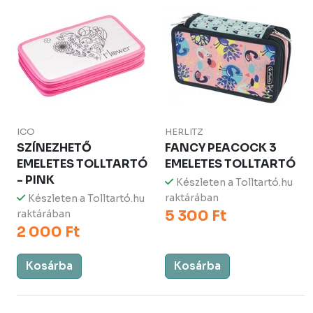
ICO
HERLITZ
SZÍNEZHETŐ
FANCY PEACOCK 3
EMELETES TOLLTARTÓ
EMELETES TOLLTARTÓ
- PINK
Készleten a Tolltartó.hu
raktárában
Készleten a Tolltartó.hu
5 300 Ft
raktárában
2 000 Ft
Kosárba
Kosárba