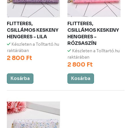
FLITTERES,
FLITTERES,
CSILLÁMOS KESKENY
CSILLÁMOS KESKENY
HENGERES - LILA
HENGERES -
RÓZSASZÍN
Készleten a Tolltartó.hu
raktárában
Készleten a Tolltartó.hu
2 800 Ft
raktárában
2 800 Ft
Kosárba
Kosárba