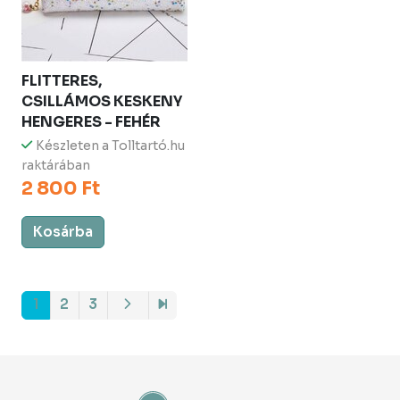
FLITTERES,
CSILLÁMOS KESKENY
HENGERES - FEHÉR
Készleten a Tolltartó.hu
raktárában
2 800 Ft
Kosárba
1
2
3