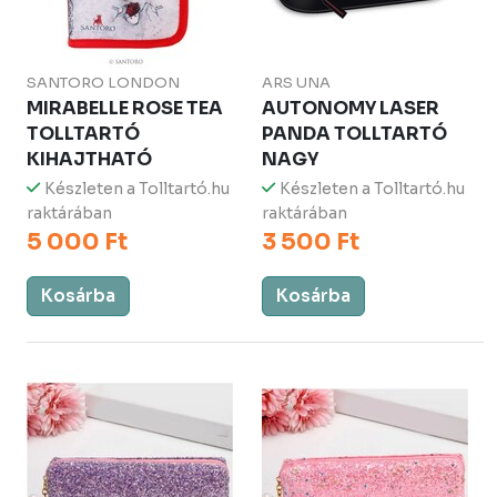
SANTORO LONDON
ARS UNA
MIRABELLE ROSE TEA
AUTONOMY LASER
TOLLTARTÓ
PANDA TOLLTARTÓ
KIHAJTHATÓ
NAGY
Készleten a Tolltartó.hu
Készleten a Tolltartó.hu
raktárában
raktárában
5 000 Ft
3 500 Ft
Kosárba
Kosárba