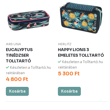
ARS UNA
HERLITZ
EUCALYPTUS
HAPPY LIONS 3
TINÉDZSER
EMELETES TOLLTARTÓ
TOLLTARTÓ
Készleten a Tolltartó.hu
raktárában
Készleten a Tolltartó.hu
5 300 Ft
raktárában
4 800 Ft
Kosárba
Kosárba