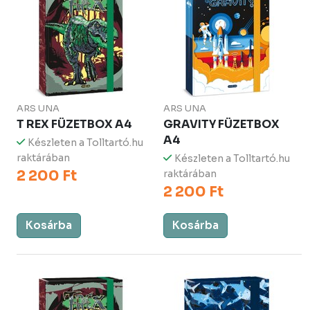
ARS UNA
ARS UNA
T REX FÜZETBOX A4
GRAVITY FÜZETBOX
A4
Készleten a Tolltartó.hu
raktárában
Készleten a Tolltartó.hu
2 200 Ft
raktárában
2 200 Ft
Kosárba
Kosárba