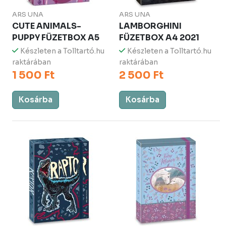
ARS UNA
ARS UNA
CUTE ANIMALS-
LAMBORGHINI
PUPPY FÜZETBOX A5
FÜZETBOX A4 2021
Készleten a Tolltartó.hu
Készleten a Tolltartó.hu
raktárában
raktárában
1 500 Ft
2 500 Ft
Kosárba
Kosárba