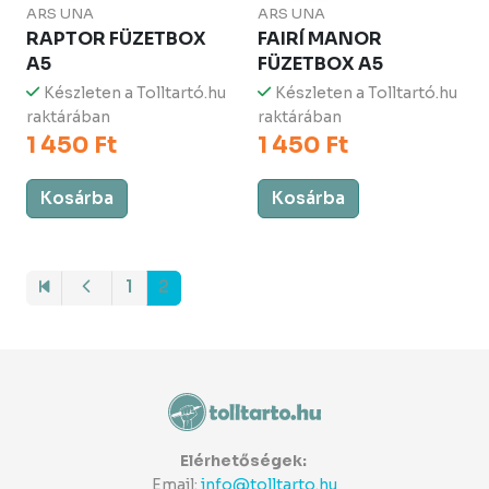
ARS UNA
ARS UNA
RAPTOR FÜZETBOX
FAIRÍ MANOR
A5
FÜZETBOX A5
Készleten a Tolltartó.hu
Készleten a Tolltartó.hu
raktárában
raktárában
1 450 Ft
1 450 Ft
Kosárba
Kosárba
1
2
Elérhetőségek:
Email:
info@tolltarto.hu