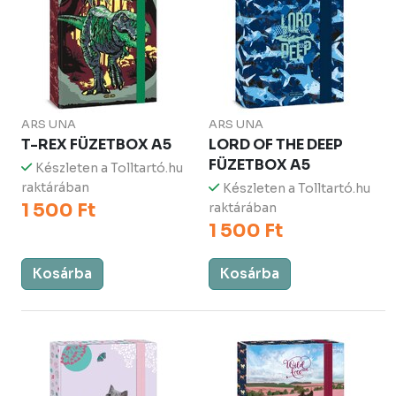
ARS UNA
ARS UNA
T-REX FÜZETBOX A5
LORD OF THE DEEP
FÜZETBOX A5
Készleten a Tolltartó.hu
raktárában
Készleten a Tolltartó.hu
1 500 Ft
raktárában
1 500 Ft
Kosárba
Kosárba