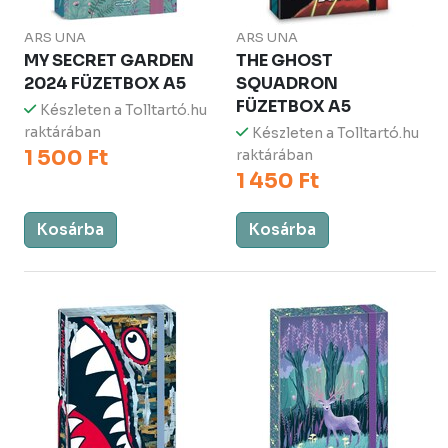
ARS UNA
ARS UNA
MY SECRET GARDEN
THE GHOST
2024 FÜZETBOX A5
SQUADRON
FÜZETBOX A5
Készleten a Tolltartó.hu
raktárában
Készleten a Tolltartó.hu
1 500 Ft
raktárában
1 450 Ft
Kosárba
Kosárba