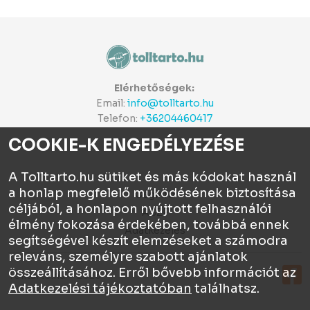
Elérhetőségek:
Email:
info@tolltarto.hu
Telefon:
+36204460417
COOKIE-K ENGEDÉLYEZÉSE
A Tolltarto.hu sütiket és más kódokat használ
a honlap megfelelő működésének biztosítása
Céginfo
céljából, a honlapon nyújtott felhasználói
ÁSZF
élmény fokozása érdekében, továbbá ennek
Adatkezelés
segítségével készít elemzéseket a számodra
releváns, személyre szabott ajánlatok
összeállításához. Erről bővebb információt az
Tolltartó.hu © 2026
Adatkezelési tájékoztatóban
találhatsz.