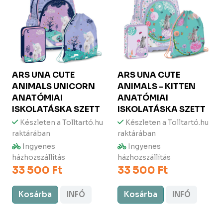
ARS UNA
CUTE
ARS UNA
CUTE
ANIMALS UNICORN
ANIMALS - KITTEN
ANATÓMIAI
ANATÓMIAI
ISKOLATÁSKA SZETT
ISKOLATÁSKA SZETT
Készleten a Tolltartó.hu
Készleten a Tolltartó.hu
raktárában
raktárában
Ingyenes
Ingyenes
házhozszállítás
házhozszállítás
33 500 Ft
33 500 Ft
Kosárba
INFÓ
Kosárba
INFÓ