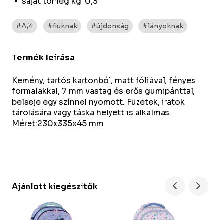
saját tömeg kg: 0,3
#A/4
#fiúknak
#újdonság
#lányoknak
Termék leírása
Kemény, tartós kartonból, matt fóliával, fényes
formalakkal, 7 mm vastag és erős gumipánttal,
belseje egy színnel nyomott. Füzetek, iratok
tárolására vagy táska helyett is alkalmas.
Méret:230x335x45 mm
Ajánlott kiegészítők