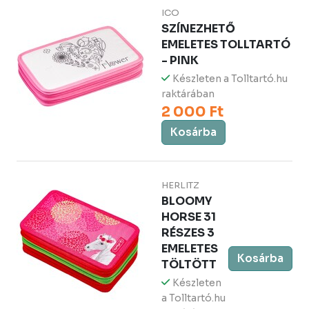
ICO
SZÍNEZHETŐ
EMELETES TOLLTARTÓ
- PINK
Készleten a Tolltartó.hu
raktárában
2 000 Ft
Kosárba
HERLITZ
BLOOMY
HORSE 31
RÉSZES 3
EMELETES
Kosárba
TÖLTÖTT
Készleten
a Tolltartó.hu