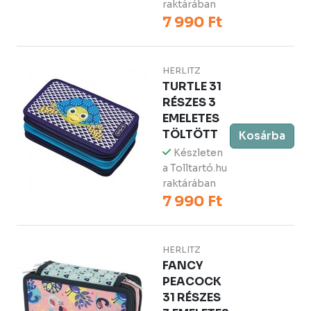
raktárában
7 990 Ft
HERLITZ
TURTLE 31
RÉSZES 3
EMELETES
TÖLTÖTT
Kosárba
Készleten
a Tolltartó.hu
raktárában
7 990 Ft
HERLITZ
FANCY
PEACOCK
31 RÉSZES