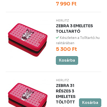
7 990 Ft
HERLITZ
ZEBRA 3 EMELETES
TOLLTARTÓ
Készleten a Tolltartó.hu
raktárában
5 300 Ft
Kosárba
HERLITZ
ZEBRA 31
RÉSZES 3
EMELETES
TÖLTÖTT
Kosárba