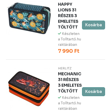
HAPPY
LIONS 31
RÉSZES 3
EMELETES
Kosárba
TÖLTÖTT
Készleten
a Tolltartó.hu
raktárában
7 990 Ft
HERLITZ
MECHANIC
31 RÉSZES
3 EMELETES
TÖLTÖTT
Kosárba
Készleten
a Tolltartó.hu
raktárában