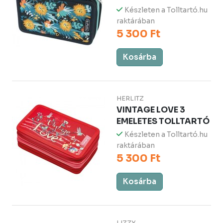
Készleten a Tolltartó.hu
raktárában
5 300 Ft
Kosárba
HERLITZ
VINTAGE LOVE 3
EMELETES TOLLTARTÓ
Készleten a Tolltartó.hu
raktárában
5 300 Ft
Kosárba
LIZZY