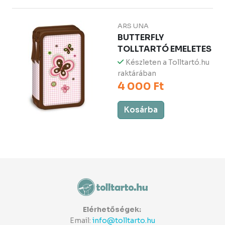
ARS UNA
BUTTERFLY
TOLLTARTÓ EMELETES
Készleten a Tolltartó.hu
raktárában
4 000 Ft
Kosárba
Elérhetőségek:
Email:
info@tolltarto.hu