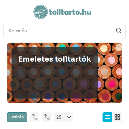
Emeletes tolltartók
Szűrés