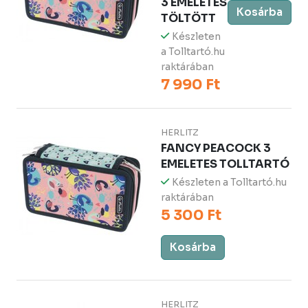
3 EMELETES
Kosárba
TÖLTÖTT
Készleten
a Tolltartó.hu
raktárában
7 990 Ft
HERLITZ
FANCY PEACOCK 3
EMELETES TOLLTARTÓ
Készleten a Tolltartó.hu
raktárában
5 300 Ft
Kosárba
HERLITZ