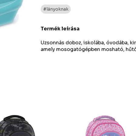
#lányoknak
Termék leírása
Uzsonnás doboz, iskolába, óvodába, ki
amely mosogatógépben mosható, hűtős