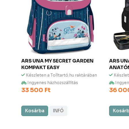
ARS UNA
MY SECRET GARDEN
ARS U
KOMPAKT EASY
ANATÓM
Készleten a Tolltartó.hu raktárában
Készlet
rában
Ingyenes házhozszállítás
Ingyen
33 500 Ft
36 00
Kosárba
INFÓ
Kosár