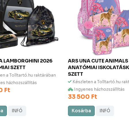
NA
LAMBORGHINI 2026
ARS UNA
CUTE ANIMALS
IAI SZETT
ANATÓMIAI ISKOLATÁS
SZETT
en a Tolltartó.hu raktárában
Készleten a Tolltartó.hu ra
es házhozszállítás
0 Ft
Ingyenes házhozszállítás
33 500 Ft
ba
INFÓ
Kosárba
INFÓ