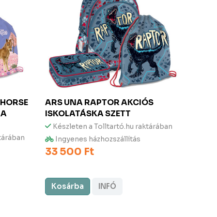
 HORSE
ARS UNA
RAPTOR AKCIÓS
ARS 
KA
ISKOLATÁSKA SZETT
ANAT
Készleten a Tolltartó.hu raktárában
Kész
ktárában
Ingyenes házhozszállítás
Ingy
33 500 Ft
33 5
Kosárba
INFÓ
Kos