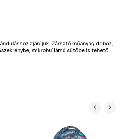
ránduláshoz ajánljuk. Zárható műanyag doboz,
zekrénybe, mikrohullámú sütőbe is tehető.