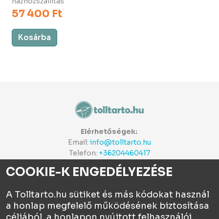
házhozszállítás
57 400 Ft
Kosárba
Elérhetőségek:
Email:
info@tolltarto.hu
Telefon:
+36204460417
COOKIE-K ENGEDÉLYEZÉSE
A Tolltarto.hu sütiket és más kódokat használ
a honlap megfelelő működésének biztosítása
Céginfo
céljából, a honlapon nyújtott felhasználói