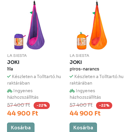
LA SIESTA
LA SIESTA
JOKI
JOKI
lila
piros-narancs
Készleten a Tolltartó.hu
Készleten a Tolltartó.hu
raktárában
raktárában
Ingyenes
Ingyenes
házhozszállítás
házhozszállítás
57 400 Ft
57 400 Ft
-22%
-22%
44 900 Ft
44 900 Ft
Kosárba
Kosárba