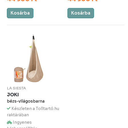
Kosárba
Kosárba
LA SIESTA
JOKI
bézs-világosbarna
Készleten a Tolltartó.hu
raktárában
Ingyenes