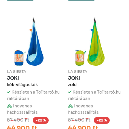
LA SIESTA
LA SIESTA
JOKI
JOKI
kék-világoskék
zöld
Készleten a Tolltartó.hu
Készleten a Tolltartó.hu
raktárában
raktárában
Ingyenes
Ingyenes
házhozszállítás
házhozszállítás
57 400 Ft
57 400 Ft
-22%
-22%
44 900 Ft
44 900 Ft