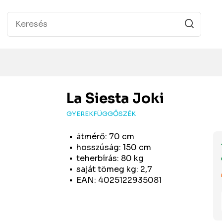
La Siesta
Joki
GYEREKFÜGGŐSZÉK
átmérő: 70 cm
hosszúság: 150 cm
teherbírás: 80 kg
saját tömeg kg: 2,7
EAN: 4025122935081