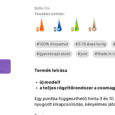
Szín:
lila
További színek:
#100% biopamut
#3-10 éves korig
#gyereknapi akció
#joki
#Made in I
Termék leírása
új modell
a teljes rögzítőrendszer a csoma
Egy pontba függeszthető hinta 3 és 10
nyugodt kikapcsolódás, kényelmes játs