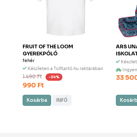
FRUIT OF THE LOOM
ARS U
GYEREKPÓLÓ
ISKOLA
fehér
Készlet
Készleten a Tolltartó.hu raktárában
rában
Ingyen
1 490 Ft
33 500
-34%
990 Ft
Kosárba
INFÓ
Kosár