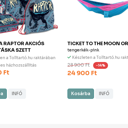
NA
RAPTOR AKCIÓS
TICKET TO THE MOON
OR
TÁSKA SZETT
tengerkék-pink
Készleten a Tolltartó.hu ra
en a Tolltartó.hu raktárában
28 900 Ft
es házhozszállítás
-14%
 Ft
24 900 Ft
ba
INFÓ
Kosárba
INFÓ