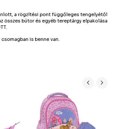
lott, a rögzítési pont függőleges tengelyétől
z összes bútor és egyéb tereptárgy elpakolása
ŐTT.
 a csomagban is benne van.