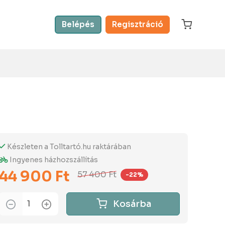
Belépés
Regisztráció
Készleten a Tolltartó.hu raktárában
Ingyenes házhozszállítás
44 900 Ft
57 400 Ft
-22%
Kosárba