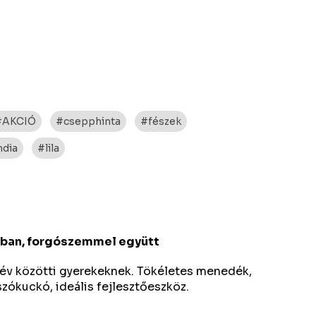
#AKCIÓ
#csepphinta
#fészek
ndia
#lila
gban, forgószemmel együtt
 év közötti gyerekeknek. Tökéletes menedék,
zókuckó, ideális fejlesztőeszköz.