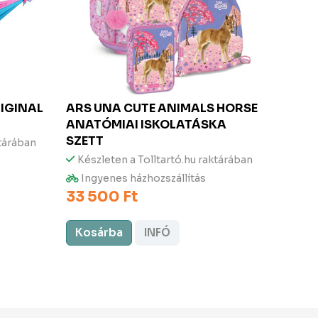
IGINAL
ARS UNA
CUTE ANIMALS HORSE
ARS 
ANATÓMIAI ISKOLATÁSKA
ANAT
SZETT
SZET
ktárában
Készleten a Tolltartó.hu raktárában
Kész
Ingyenes házhozszállítás
Ingy
33 500 Ft
33 5
Kosárba
INFÓ
Kos