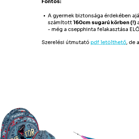
Fontos:
A gyermek biztonsága érdekében aján
számított
160cm sugarú körben (!)
a
- még a csepphinta felakasztása EL
Szerelési útmutató
pdf letölthető
, de