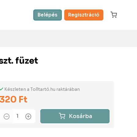
Belépés
Regisztráció
zt. füzet
Készleten a Tolltartó.hu raktárában
320 Ft
Kosárba