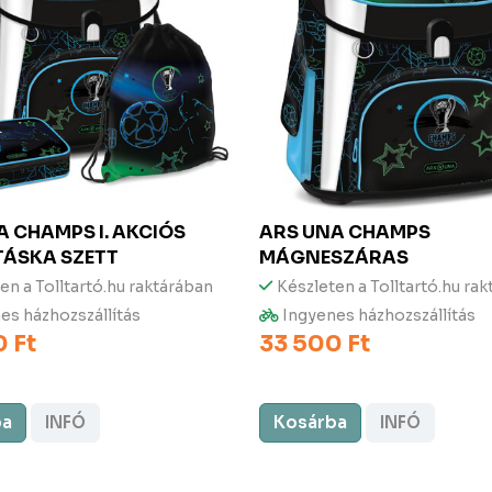
NA
CHAMPS I. AKCIÓS
ARS UNA
CHAMPS
TÁSKA SZETT
MÁGNESZÁRAS
en a Tolltartó.hu raktárában
Készleten a Tolltartó.hu ra
es házhozszállítás
Ingyenes házhozszállítás
 Ft
33 500 Ft
ba
INFÓ
Kosárba
INFÓ