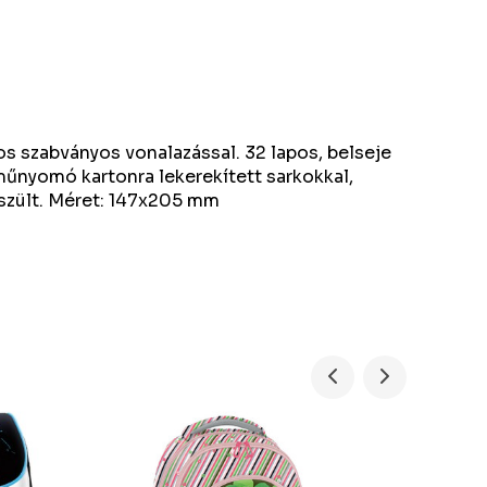
os szabványos vonalazással. 32 lapos, belseje
műnyomó kartonra lekerekített sarkokkal,
észült. Méret: 147x205 mm