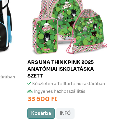
ARS UNA
THINK PINK 2025
ARS 
ANATÓMIAI ISKOLATÁSKA
ANAT
SZETT
SZET
ktárában
Készleten a Tolltartó.hu raktárában
Kész
Ingyenes házhozszállítás
Ingy
33 500 Ft
33 5
Kosárba
INFÓ
Kos