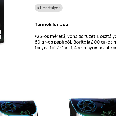
#1. osztályos
Termék leírása
A/5-ös méretű, vonalas füzet 1. osztály
60 gr-os papírból. Borítója 200 gr-os 
fényes fóliázással, 4 szín nyomással k