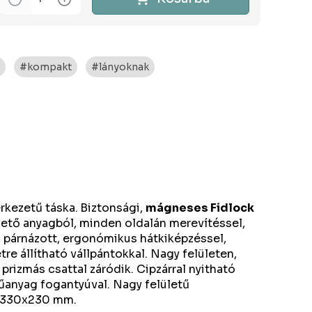
t
#kompakt
#lányoknak
rkezetű táska.
Biztonsági,
mágneses Fidlock
ető anyagból, minden oldalán merevítéssel,
n párnázott, ergonómikus hátkiképzéssel,
tre állítható vállpántokkal. Nagy felületen,
 prizmás csattal záródik. Cipzárral nyitható
űanyag fogantyúval. Nagy felületű
0x330x230 mm.