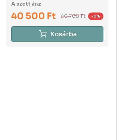
A szett ára:
40 500
Ft
40 700
Ft
-0%
Kosárba