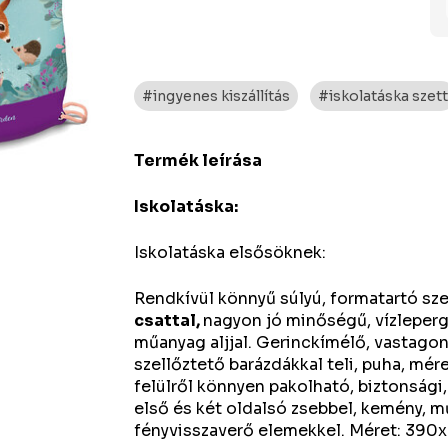
#ingyenes kiszállítás
#iskolatáska szet
Termék leírása
Iskolatáska:
Iskolatáska elsősöknek:
Rendkívül könnyű súlyú, formatartó sze
csattal,
nagyon jó minőségű, vízleperg
műanyag aljjal. Gerinckímélő, vastago
szellőztető barázdákkal teli, puha, mére
felülről könnyen pakolható, biztonsági,
első és két oldalsó zsebbel, kemény, m
fényvisszaverő elemekkel. Méret: 39