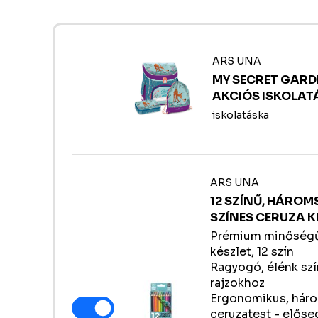
ARS UNA
MY SECRET GARDE
AKCIÓS ISKOLAT
iskolatáska
ARS UNA
12 SZÍNŰ, HÁRO
SZÍNES CERUZA K
Prémium minőségű
készlet, 12 szín
Ragyogó, élénk szí
rajzokhoz
Ergonomikus, hár
ceruzatest - előse