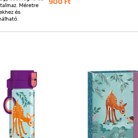
900 Ft
rtalmaz. Méretre
ekhez és
nálható.