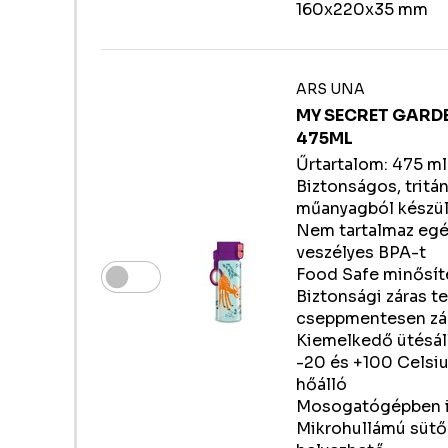
160x220x35 mm
ARS UNA
MY SECRET GARD
475ML
Űrtartalom: 475 m
Biztonságos, tritá
műanyagból készül
Nem tartalmaz eg
veszélyes BPA-t
Food Safe minősít
Biztonsági záras t
cseppmentesen zá
Kiemelkedő ütésál
-20 és +100 Celsiu
hőálló
Mosogatógépben is
Mikrohullámú süt