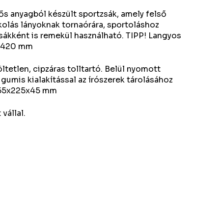
rős anyagból készült sportzsák, amely felső
skolás lányoknak tornaórára, sportoláshoz
zsákként is remekül használható. TIPP! Langyos
20x420 mm
ltetlen, cipzáras tolltartó. Belül nyomott
 gumis kialakítással az írószerek tárolásához
 155x225x45 mm
 vállal.