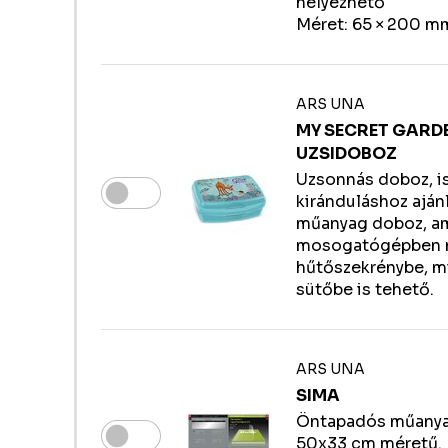
helyezhető
Méret: 65 × 200 m
ARS UNA
MY SECRET GARD
UZSIDOBOZ
Uzsonnás doboz, i
kiránduláshoz aján
műanyag doboz, a
mosogatógépben 
hűtőszekrénybe, m
sütőbe is tehető.
ARS UNA
SIMA
Öntapadós műanya
50x33 cm méretű. 