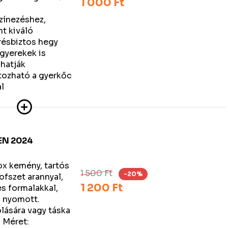
1 000 Ft
színezéshez,
nt kiváló
résbiztos hegy
gyerekek is
hatják
atozható a gyerkőc
l
EN 2024
ox kemény, tartós
1 500 Ft
-20%
ofszet arannyal,
1 200 Ft
es formalakkal,
l nyomott.
olására vagy táska
. Méret: