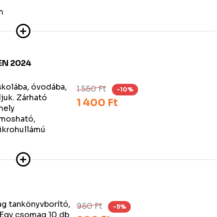
m
EN 2024
skolába, óvodába,
1 550 Ft
-10%
ljuk. Zárható
1 400 Ft
mely
mosható,
ikrohullámú
g tankönyvborító,
950 Ft
-5%
Egy csomag 10 db