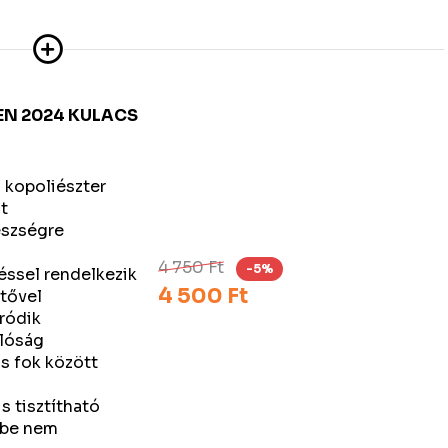
EN 2024 KULACS
l
n kopoliészter
t
észségre
4 750 Ft
-5%
éssel rendelkezik
4 500 Ft
etővel
ródik
lóság
s fok között
 tisztítható
őbe nem