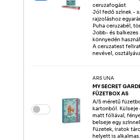
ceruzafogást
Jól fedő színek - 
rajzoláshoz egyará
Puha ceruzabél, tö
Jobb- és balkezes 
könnyedén használ
A ceruzatest felir
nevével, osztályáva
ARS UNA
MY SECRET GARD
FÜZETBOX A5
A/5 méretű füzetb
kartonból. Külseje 
matt fóliával, fény
belseje egy színne
Füzetek, iratok tár
helyett is alkalmas