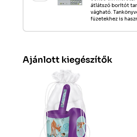
átlátszó borítót ta
vágható. Tankönyv
füzetekhez is hasz
Ajánlott kiegészítők