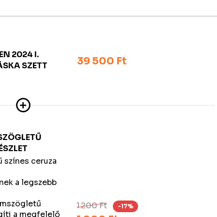
N 2024 I.
39 500 Ft
ÁSKA SZETT
MSZÖGLETŰ
ÉSZLET
 színes ceruza
nek a legszebb
omszögletű
1 200 Ft
-17%
gíti a megfelelő