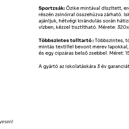
Sportzsák:
Őzike mintával díszített, e
részén zsinórral összehúzva zárható. I
ajánljuk, hétvégi kirándulás során háti
vízben, kézzel tisztítható. Mérete: 3
Többszintes tolltartó :
Többszintes, tö
mintás textillel bevont merev lapokkal,
és egy cipzáras belső zsebbel. Méret:
A gyártó az iskolatáskára 3 év garanciát
yesen!