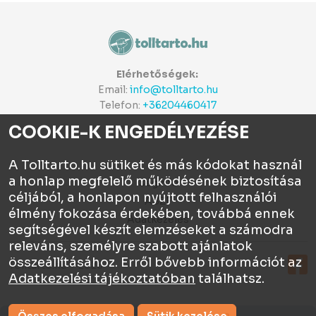
Elérhetőségek:
Email:
info@tolltarto.hu
Telefon:
+36204460417
COOKIE-K ENGEDÉLYEZÉSE
A Tolltarto.hu sütiket és más kódokat használ
a honlap megfelelő működésének biztosítása
Céginfo
céljából, a honlapon nyújtott felhasználói
ÁSZF
élmény fokozása érdekében, továbbá ennek
Adatkezelés
segítségével készít elemzéseket a számodra
releváns, személyre szabott ajánlatok
összeállításához. Erről bővebb információt az
Tolltartó.hu © 2026
Adatkezelési tájékoztatóban
találhatsz.