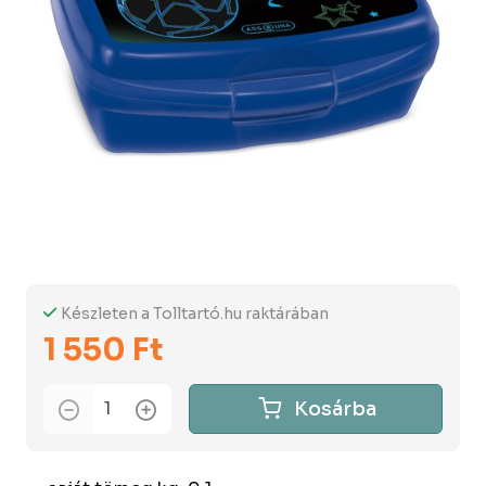
Készleten a Tolltartó.hu raktárában
1 550 Ft
Kosárba