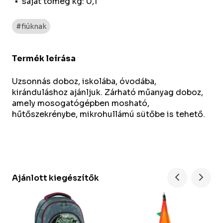
saját tömeg kg: 0,1
#fiúknak
Termék leírása
Uzsonnás doboz, iskolába, óvodába,
kiránduláshoz ajánljuk. Zárható műanyag doboz,
amely mosogatógépben mosható,
hűtőszekrénybe, mikrohullámú sütőbe is tehető.
Ajánlott kiegészítők