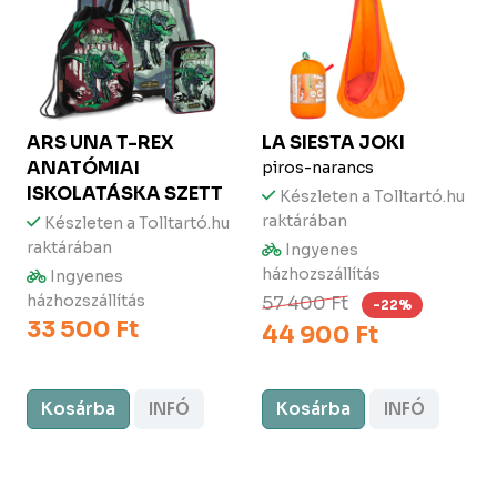
ARS UNA
T-REX
LA SIESTA
JOKI
ANATÓMIAI
piros-narancs
ISKOLATÁSKA SZETT
Készleten a Tolltartó.hu
raktárában
Készleten a Tolltartó.hu
raktárában
Ingyenes
házhozszállítás
Ingyenes
házhozszállítás
57 400 Ft
-22%
33 500 Ft
44 900 Ft
Kosárba
INFÓ
Kosárba
INFÓ