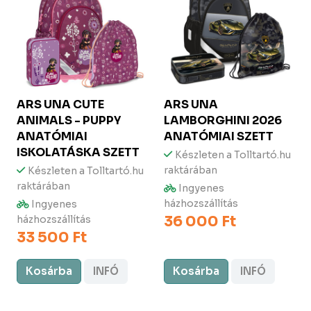
ARS UNA
CUTE
ARS UNA
ANIMALS - PUPPY
LAMBORGHINI 2026
ANATÓMIAI
ANATÓMIAI SZETT
ISKOLATÁSKA SZETT
Készleten a Tolltartó.hu
raktárában
Készleten a Tolltartó.hu
raktárában
Ingyenes
házhozszállítás
Ingyenes
36 000 Ft
házhozszállítás
33 500 Ft
Kosárba
INFÓ
Kosárba
INFÓ