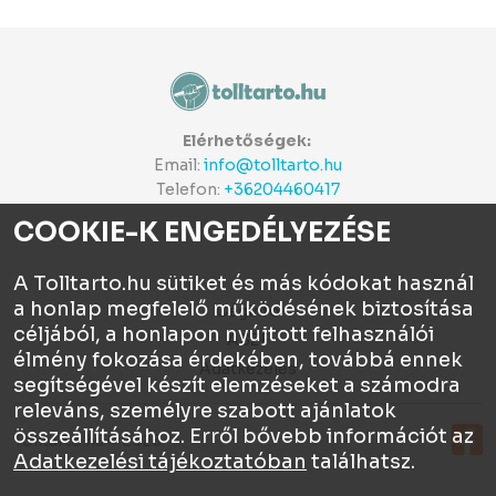
Elérhetőségek:
Email:
info@tolltarto.hu
Telefon:
+36204460417
COOKIE-K ENGEDÉLYEZÉSE
A Tolltarto.hu sütiket és más kódokat használ
a honlap megfelelő működésének biztosítása
Céginfo
céljából, a honlapon nyújtott felhasználói
ÁSZF
élmény fokozása érdekében, továbbá ennek
Adatkezelés
segítségével készít elemzéseket a számodra
releváns, személyre szabott ajánlatok
összeállításához. Erről bővebb információt az
Tolltartó.hu © 2026
Adatkezelési tájékoztatóban
találhatsz.