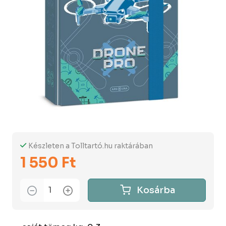
Készleten a Tolltartó.hu raktárában
1 550 Ft
Kosárba