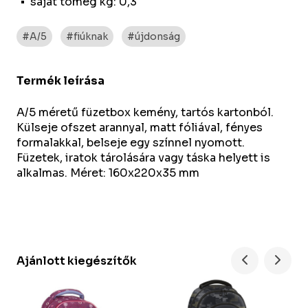
saját tömeg kg: 0,3
#A/5
#fiúknak
#újdonság
Termék leírása
A/5 méretű füzetbox kemény, tartós kartonból.
Külseje ofszet arannyal, matt fóliával, fényes
formalakkal, belseje egy színnel nyomott.
Füzetek, iratok tárolására vagy táska helyett is
alkalmas. Méret: 160x220x35 mm
Ajánlott kiegészítők