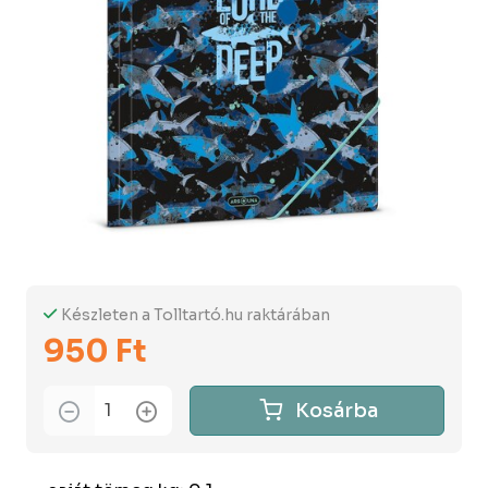
Készleten a Tolltartó.hu raktárában
950 Ft
Kosárba