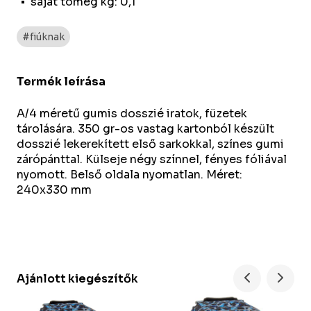
saját tömeg kg: 0,1
#fiúknak
Termék leírása
A/4 méretű gumis dosszié iratok, füzetek
tárolására. 350 gr-os vastag kartonból készült
dosszié lekerekített első sarkokkal, színes gumi
zárópánttal. Külseje négy színnel, fényes fóliával
nyomott. Belső oldala nyomatlan. Méret:
240x330 mm
Ajánlott kiegészítők