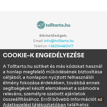
Elérhetőségek:
Email:
info@tolltarto.hu
Telefon:
+36204460417
COOKIE-K ENGEDÉLYEZÉSE
A Tolltarto.hu sütiket és más kódokat használ
a honlap megfelelő működésének biztosítása
Céginfo
céljából, a honlapon nyújtott felhasználói
ÁSZF
élmény fokozása érdekében, továbbá ennek
Adatkezelés
segítségével készít elemzéseket a számodra
releváns, személyre szabott ajánlatok
összeállításához. Erről bővebb információt az
Tolltartó.hu © 2026
Adatkezelési tájékoztatóban
találhatsz.