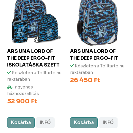
ARS UNA
LORD OF
ARS UNA
LORD OF
THE DEEP ERGO-FIT
THE DEEP ERGO-FIT
ISKOLATÁSKA SZETT
Készleten a Tolltartó.hu
raktárában
Készleten a Tolltartó.hu
26 450 Ft
raktárában
Ingyenes
házhozszállítás
32 900 Ft
Kosárba
INFÓ
Kosárba
INFÓ