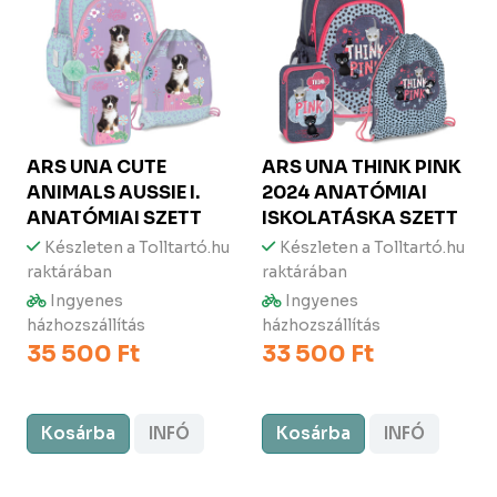
ARS UNA
CUTE
ARS UNA
THINK PINK
ANIMALS AUSSIE I.
2024 ANATÓMIAI
ANATÓMIAI SZETT
ISKOLATÁSKA SZETT
Készleten a Tolltartó.hu
Készleten a Tolltartó.hu
raktárában
raktárában
Ingyenes
Ingyenes
házhozszállítás
házhozszállítás
35 500 Ft
33 500 Ft
Kosárba
INFÓ
Kosárba
INFÓ