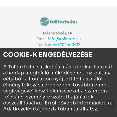
Elérhetőségek:
Email:
info@tolltarto.hu
Telefon:
+36204460417
COOKIE-K ENGEDÉLYEZÉSE
A Tolltarto.hu sütiket és más kódokat használ
a honlap megfelelő működésének biztosítása
Céginfo
céljából, a honlapon nyújtott felhasználói
ÁSZF
élmény fokozása érdekében, továbbá ennek
Adatkezelés
segítségével készít elemzéseket a számodra
releváns, személyre szabott ajánlatok
összeállításához. Erről bővebb információt az
Tolltartó.hu © 2026
Adatkezelési tájékoztatóban
találhatsz.