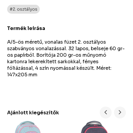
#2. osztályos
Termék leírása
A/5-ös méretű, vonalas füzet 2. osztályos
szabványos vonalazással. 32 lapos, belseje 60 gr-
os papírból. Borítója 200 gr-os műnyomó
kartonra lekerekített sarkokkal, fényes
fóliázással, 4 szín nyomással készült. Méret:
147x205 mm
Ajánlott kiegészítők