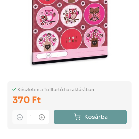
Készleten a Tolltartó.hu raktárában
370 Ft
Kosárba