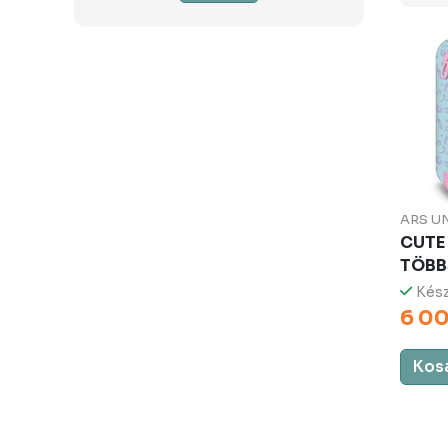
ARS U
CUTE
TÖBB
Kész
6 00
Kos