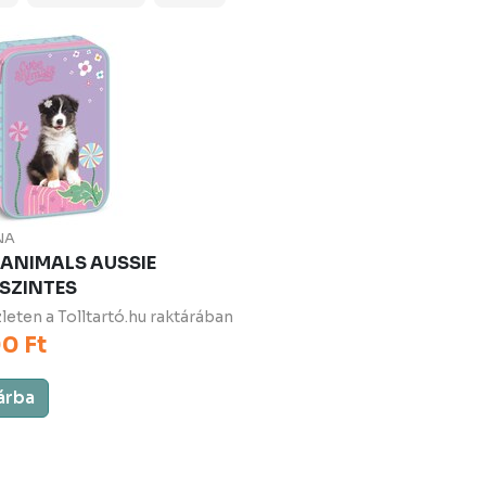
NA
 ANIMALS AUSSIE
SZINTES
leten a Tolltartó.hu raktárában
0 Ft
árba